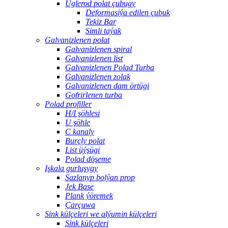
Uglerod polat çubugy
Deformasiýa edilen çubuk
Tekiz Bar
Simli taýak
Galvanizlenen polat
Galvanizlenen spiral
Galvanizlenen list
Galvanizlenen Polad Turba
Galvanizlenen zolak
Galvanizlenen dam örtügi
Gofrirlenen turba
Polad profiller
H/I şöhlesi
U şöhle
C kanaly
Burçly polat
List üýşügi
Polad döşeme
Işkala gurluşygy
Sazlanyp bolýan prop
Jek Base
Plank ýöremek
Çarçuwa
Sink külçeleri we alýumin külçeleri
Sink külçeleri