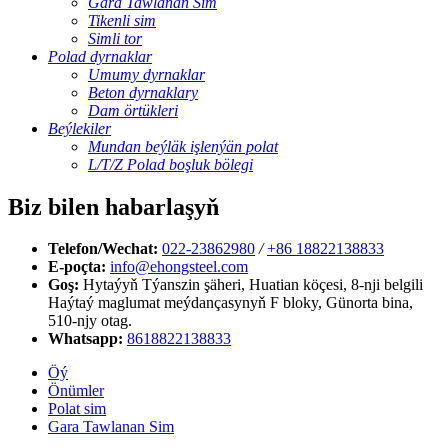
Gara Tawlanan Sim
Tikenli sim
Simli tor
Polad dyrnaklar
Umumy dyrnaklar
Beton dyrnaklary
Dam örtükleri
Beýlekiler
Mundan beýläk işlenýän polat
L/T/Z Polad boşluk bölegi
Biz bilen habarlaşyň
Telefon/Wechat:
022-23862980
/
+86 18822138833
E-poçta:
info@ehongsteel.com
Goş:
Hytaýyň Týanszin şäheri, Huatian köçesi, 8-nji belgili
Haýtaý maglumat meýdançasynyň F bloky, Günorta bina,
510-njy otag.
Whatsapp:
8618822138833
Öý
Önümler
Polat sim
Gara Tawlanan Sim