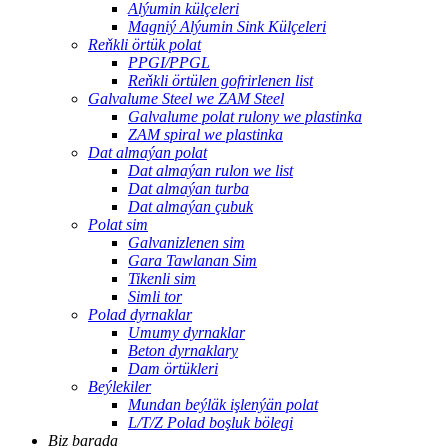
Alýumin külçeleri
Magniý Alýumin Sink Külçeleri
Reňkli örtük polat
PPGI/PPGL
Reňkli örtülen gofrirlenen list
Galvalume Steel we ZAM Steel
Galvalume polat rulony we plastinka
ZAM spiral we plastinka
Dat almaýan polat
Dat almaýan rulon we list
Dat almaýan turba
Dat almaýan çubuk
Polat sim
Galvanizlenen sim
Gara Tawlanan Sim
Tikenli sim
Simli tor
Polad dyrnaklar
Umumy dyrnaklar
Beton dyrnaklary
Dam örtükleri
Beýlekiler
Mundan beýläk işlenýän polat
L/T/Z Polad boşluk bölegi
Biz barada