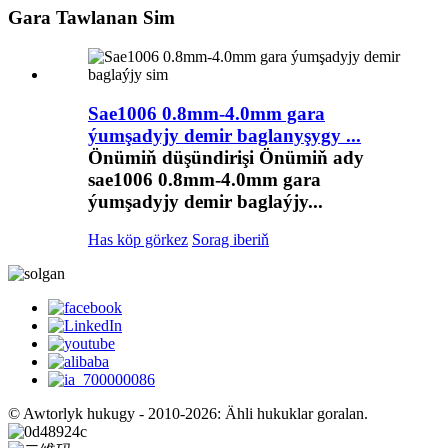
Gara Tawlanan Sim
Sae1006 0.8mm-4.0mm gara
ýumşadyjy demir baglanyşygy ...
Önümiň düşündirişi Önümiň ady
sae1006 0.8mm-4.0mm gara
ýumşadyjy demir baglaýjy...
Has köp görkez
Sorag iberiň
© Awtorlyk hukugy - 2010-2026: Ähli hukuklar goralan.