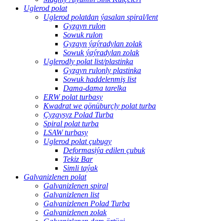
Uglerod polat
Uglerod polatdan ýasalan spiral/lent
Gyzgyn rulon
Sowuk rulon
Gyzgyn ýaýradylan zolak
Sowuk ýaýradylan zolak
Uglerodly polat list/plastinka
Gyzgyn rulonly plastinka
Sowuk haddelenmiş list
Dama-dama tarelka
ERW polat turbasy
Kwadrat we gönüburçly polat turba
Çyzgysyz Polad Turba
Spiral polat turba
LSAW turbasy
Uglerod polat çubugy
Deformasiýa edilen çubuk
Tekiz Bar
Simli taýak
Galvanizlenen polat
Galvanizlenen spiral
Galvanizlenen list
Galvanizlenen Polad Turba
Galvanizlenen zolak