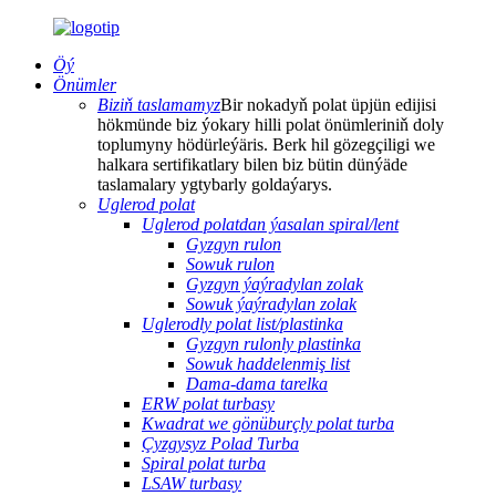
Öý
Önümler
Biziň taslamamyz
Bir nokadyň polat üpjün edijisi
hökmünde biz ýokary hilli polat önümleriniň doly
toplumyny hödürleýäris. Berk hil gözegçiligi we
halkara sertifikatlary bilen biz bütin dünýäde
taslamalary ygtybarly goldaýarys.
Uglerod polat
Uglerod polatdan ýasalan spiral/lent
Gyzgyn rulon
Sowuk rulon
Gyzgyn ýaýradylan zolak
Sowuk ýaýradylan zolak
Uglerodly polat list/plastinka
Gyzgyn rulonly plastinka
Sowuk haddelenmiş list
Dama-dama tarelka
ERW polat turbasy
Kwadrat we gönüburçly polat turba
Çyzgysyz Polad Turba
Spiral polat turba
LSAW turbasy