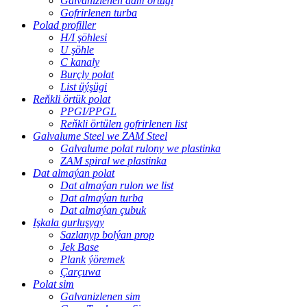
Galvanizlenen dam örtügi
Gofrirlenen turba
Polad profiller
H/I şöhlesi
U şöhle
C kanaly
Burçly polat
List üýşügi
Reňkli örtük polat
PPGI/PPGL
Reňkli örtülen gofrirlenen list
Galvalume Steel we ZAM Steel
Galvalume polat rulony we plastinka
ZAM spiral we plastinka
Dat almaýan polat
Dat almaýan rulon we list
Dat almaýan turba
Dat almaýan çubuk
Işkala gurluşygy
Sazlanyp bolýan prop
Jek Base
Plank ýöremek
Çarçuwa
Polat sim
Galvanizlenen sim