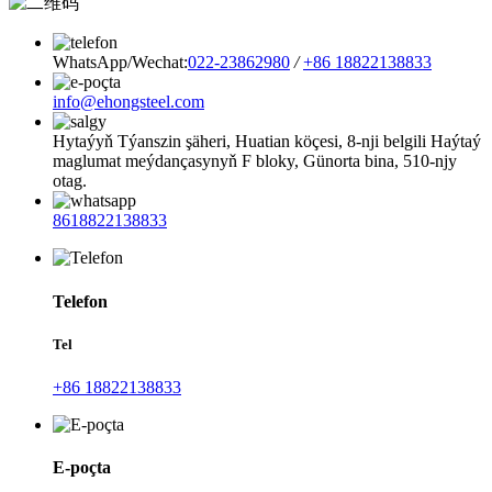
WhatsApp/Wechat:
022-23862980
/
+86 18822138833
info@ehongsteel.com
Hytaýyň Týanszin şäheri, Huatian köçesi, 8-nji belgili Haýtaý
maglumat meýdançasynyň F bloky, Günorta bina, 510-njy
otag.
8618822138833
Telefon
Tel
+86 18822138833
E-poçta