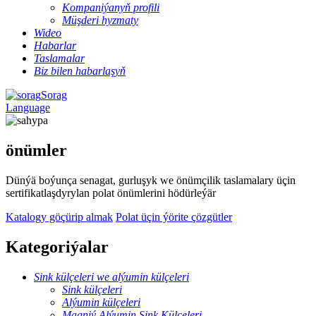
Kompaniýanyň profili
Müşderi hyzmaty
Wideo
Habarlar
Taslamalar
Biz bilen habarlaşyň
Sorag
Language
önümler
Dünýä boýunça senagat, gurluşyk we önümçilik taslamalary üçin
sertifikatlaşdyrylan polat önümlerini hödürleýär
Katalogy göçürip almak
Polat üçin ýörite çözgütler
Kategoriýalar
Sink külçeleri we alýumin külçeleri
Sink külçeleri
Alýumin külçeleri
Magniý Alýumin Sink Külçeleri