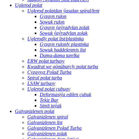
Uglerod polat
Uglerod polatdan ýasalan spiral/lent
Gyzgyn rulon
Sowuk rulon
Gyzgyn ýaýradylan zolak
Sowuk ýaýradylan zolak
Uglerodly polat list/plastinka
Gyzgyn rulonly plastinka
Sowuk haddelenmiş list
Dama-dama tarelka
ERW polat turbasy
Kwadrat we gönüburçly polat turba
Çyzgysyz Polad Turba
Spiral polat turba
LSAW turbasy
Uglerod polat çubugy
Deformasiýa edilen çubuk
Tekiz Bar
Simli taýak
Galvanizlenen polat
Galvanizlenen spiral
Galvanizlenen list
Galvanizlenen Polad Turba
Galvanizlenen zolak