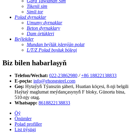
Gara Tawlanan Sim
Tikenli sim
Simli tor
Polad dyrnaklar
Umumy dyrnaklar
Beton dyrnaklary
Dam örtükleri
Beýlekiler
Mundan beýläk işlenýän polat
L/T/Z Polad boşluk bölegi
Biz bilen habarlaşyň
Telefon/Wechat:
022-23862980
/
+86 18822138833
E-poçta:
info@ehongsteel.com
Goş:
Hytaýyň Týanszin şäheri, Huatian köçesi, 8-nji belgili
Haýtaý maglumat meýdançasynyň F bloky, Günorta bina,
510-njy otag.
Whatsapp:
8618822138833
Öý
Önümler
Polad profiller
List üýşügi