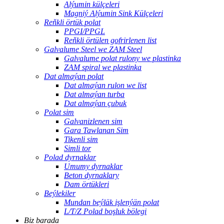
Alýumin külçeleri
Magniý Alýumin Sink Külçeleri
Reňkli örtük polat
PPGI/PPGL
Reňkli örtülen gofrirlenen list
Galvalume Steel we ZAM Steel
Galvalume polat rulony we plastinka
ZAM spiral we plastinka
Dat almaýan polat
Dat almaýan rulon we list
Dat almaýan turba
Dat almaýan çubuk
Polat sim
Galvanizlenen sim
Gara Tawlanan Sim
Tikenli sim
Simli tor
Polad dyrnaklar
Umumy dyrnaklar
Beton dyrnaklary
Dam örtükleri
Beýlekiler
Mundan beýläk işlenýän polat
L/T/Z Polad boşluk bölegi
Biz barada