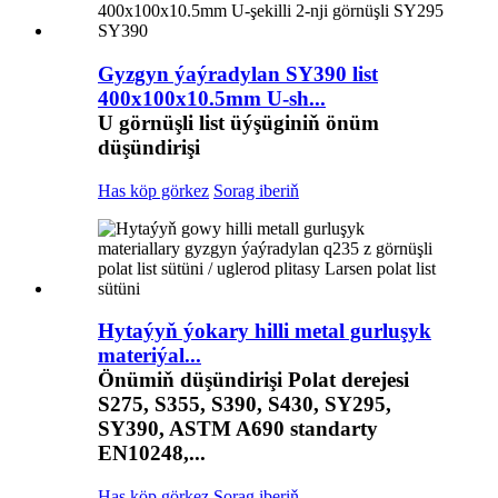
Gyzgyn ýaýradylan SY390 list
400x100x10.5mm U-sh...
U görnüşli list üýşüginiň önüm
düşündirişi
Has köp görkez
Sorag iberiň
Hytaýyň ýokary hilli metal gurluşyk
materiýal...
Önümiň düşündirişi Polat derejesi
S275, S355, S390, S430, SY295,
SY390, ASTM A690 standarty
EN10248,...
Has köp görkez
Sorag iberiň