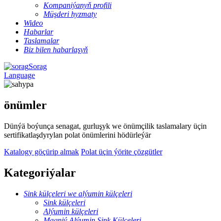
Kompaniýanyň profili
Müşderi hyzmaty
Wideo
Habarlar
Taslamalar
Biz bilen habarlaşyň
Sorag
Language
önümler
Dünýä boýunça senagat, gurluşyk we önümçilik taslamalary üçin
sertifikatlaşdyrylan polat önümlerini hödürleýär
Katalogy göçürip almak
Polat üçin ýörite çözgütler
Kategoriýalar
Sink külçeleri we alýumin külçeleri
Sink külçeleri
Alýumin külçeleri
Magniý Alýumin Sink Külçeleri