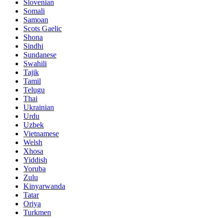
Slovenian
Somali
Samoan
Scots Gaelic
Shona
Sindhi
Sundanese
Swahili
Tajik
Tamil
Telugu
Thai
Ukrainian
Urdu
Uzbek
Vietnamese
Welsh
Xhosa
Yiddish
Yoruba
Zulu
Kinyarwanda
Tatar
Oriya
Turkmen