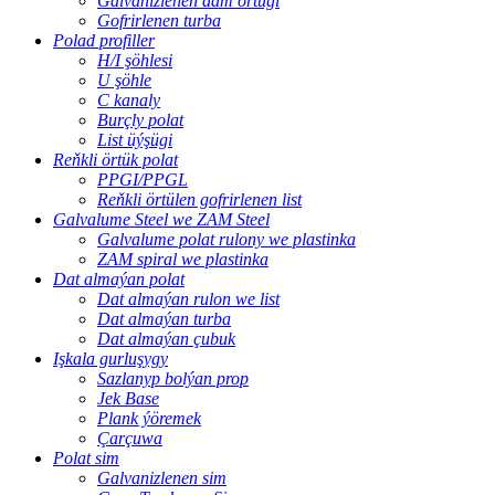
Galvanizlenen dam örtügi
Gofrirlenen turba
Polad profiller
H/I şöhlesi
U şöhle
C kanaly
Burçly polat
List üýşügi
Reňkli örtük polat
PPGI/PPGL
Reňkli örtülen gofrirlenen list
Galvalume Steel we ZAM Steel
Galvalume polat rulony we plastinka
ZAM spiral we plastinka
Dat almaýan polat
Dat almaýan rulon we list
Dat almaýan turba
Dat almaýan çubuk
Işkala gurluşygy
Sazlanyp bolýan prop
Jek Base
Plank ýöremek
Çarçuwa
Polat sim
Galvanizlenen sim