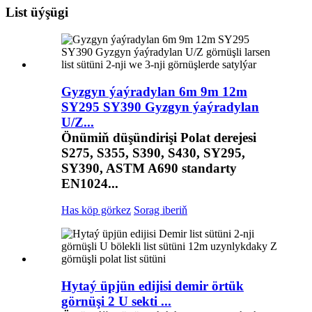
List üýşügi
Gyzgyn ýaýradylan 6m 9m 12m
SY295 SY390 Gyzgyn ýaýradylan
U/Z...
Önümiň düşündirişi Polat derejesi
S275, S355, S390, S430, SY295,
SY390, ASTM A690 standarty
EN1024...
Has köp görkez
Sorag iberiň
Hytaý üpjün edijisi demir örtük
görnüşi 2 U sekti ...