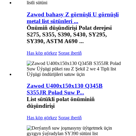
Zawod bahasy Z görnüşli U görnüşli
metal list sütünleri ...
Önümiň düşündirişi Polat derejesi
S275, S355, S390, S430, SY295,
SY390, ASTM A690 ...
Has köp görkez
Sorag iberiň
Zawod U400x150x130 Q345B
S355JR Polad Suw P...
List sütükli polat önüminiň
düşündirişi
Has köp görkez
Sorag iberiň