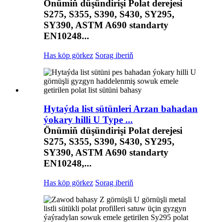
Önümiň düşündirişi Polat derejesi
S275, S355, S390, S430, SY295,
SY390, ASTM A690 standarty
EN10248...
Has köp görkez
Sorag iberiň
Hytaýda list sütünleri Arzan bahadan
ýokary hilli U Type ...
Önümiň düşündirişi Polat derejesi
S275, S355, S390, S430, SY295,
SY390, ASTM A690 standarty
EN10248,...
Has köp görkez
Sorag iberiň