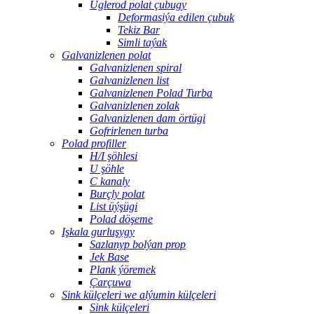
Uglerod polat çubugy
Deformasiýa edilen çubuk
Tekiz Bar
Simli taýak
Galvanizlenen polat
Galvanizlenen spiral
Galvanizlenen list
Galvanizlenen Polad Turba
Galvanizlenen zolak
Galvanizlenen dam örtügi
Gofrirlenen turba
Polad profiller
H/I şöhlesi
U şöhle
C kanaly
Burçly polat
List üýşügi
Polad döşeme
Işkala gurluşygy
Sazlanyp bolýan prop
Jek Base
Plank ýöremek
Çarçuwa
Sink külçeleri we alýumin külçeleri
Sink külçeleri