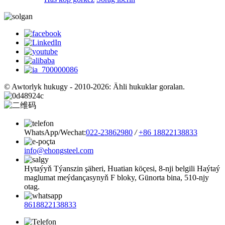
© Awtorlyk hukugy - 2010-2026: Ähli hukuklar goralan.
WhatsApp/Wechat:
022-23862980
/
+86 18822138833
info@ehongsteel.com
Hytaýyň Týanszin şäheri, Huatian köçesi, 8-nji belgili Haýtaý
maglumat meýdançasynyň F bloky, Günorta bina, 510-njy
otag.
8618822138833