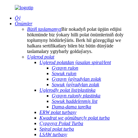
Öý
Önümler
Biziň taslamamyz
Bir nokadyň polat üpjün edijisi
hökmünde biz ýokary hilli polat önümleriniň doly
toplumyny hödürleýäris. Berk hil gözegçiligi we
halkara sertifikatlary bilen biz bütin dünýäde
taslamalary ygtybarly goldaýarys.
Uglerod polat
Uglerod polatdan ýasalan spiral/lent
Gyzgyn rulon
Sowuk rulon
Gyzgyn ýaýradylan zolak
Sowuk ýaýradylan zolak
Uglerodly polat list/plastinka
Gyzgyn rulonly plastinka
Sowuk haddelenmiş list
Dama-dama tarelka
ERW polat turbasy
Kwadrat we gönüburçly polat turba
Çyzgysyz Polad Turba
Spiral polat turba
LSAW turbasy