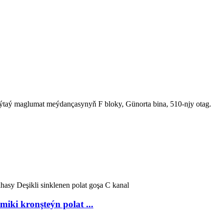
Haýtaý maglumat meýdançasynyň F bloky, Günorta bina, 510-njy otag.
iki kronşteýn polat ...