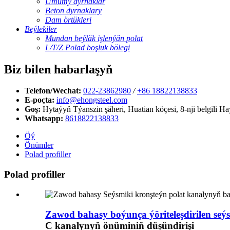
Umumy dyrnaklar
Beton dyrnaklary
Dam örtükleri
Beýlekiler
Mundan beýläk işlenýän polat
L/T/Z Polad boşluk bölegi
Biz bilen habarlaşyň
Telefon/Wechat:
022-23862980
/
+86 18822138833
E-poçta:
info@ehongsteel.com
Goş:
Hytaýyň Týanszin şäheri, Huatian köçesi, 8-nji belgili 
Whatsapp:
8618822138833
Öý
Önümler
Polad profiller
Polad profiller
Zawod bahasy boýunça ýöriteleşdirilen seýsm
C kanalynyň önüminiň düşündirişi