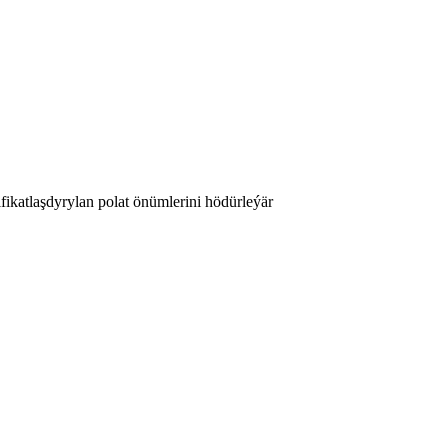
fikatlaşdyrylan polat önümlerini hödürleýär