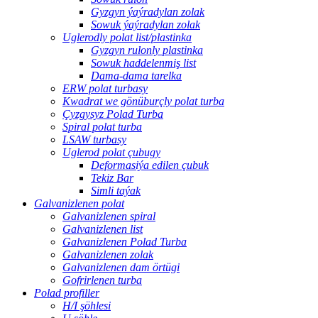
Gyzgyn ýaýradylan zolak
Sowuk ýaýradylan zolak
Uglerodly polat list/plastinka
Gyzgyn rulonly plastinka
Sowuk haddelenmiş list
Dama-dama tarelka
ERW polat turbasy
Kwadrat we gönüburçly polat turba
Çyzgysyz Polad Turba
Spiral polat turba
LSAW turbasy
Uglerod polat çubugy
Deformasiýa edilen çubuk
Tekiz Bar
Simli taýak
Galvanizlenen polat
Galvanizlenen spiral
Galvanizlenen list
Galvanizlenen Polad Turba
Galvanizlenen zolak
Galvanizlenen dam örtügi
Gofrirlenen turba
Polad profiller
H/I şöhlesi