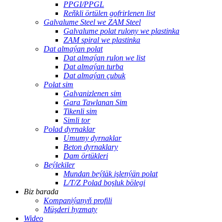
PPGI/PPGL
Reňkli örtülen gofrirlenen list
Galvalume Steel we ZAM Steel
Galvalume polat rulony we plastinka
ZAM spiral we plastinka
Dat almaýan polat
Dat almaýan rulon we list
Dat almaýan turba
Dat almaýan çubuk
Polat sim
Galvanizlenen sim
Gara Tawlanan Sim
Tikenli sim
Simli tor
Polad dyrnaklar
Umumy dyrnaklar
Beton dyrnaklary
Dam örtükleri
Beýlekiler
Mundan beýläk işlenýän polat
L/T/Z Polad boşluk bölegi
Biz barada
Kompaniýanyň profili
Müşderi hyzmaty
Wideo