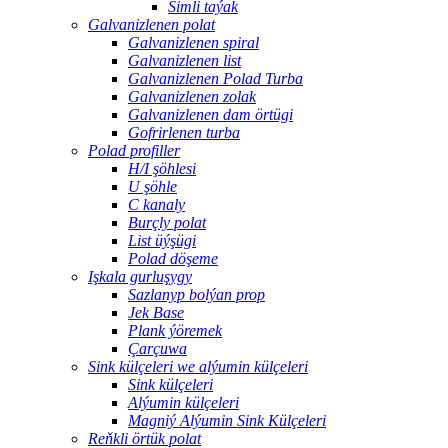
Simli taýak
Galvanizlenen polat
Galvanizlenen spiral
Galvanizlenen list
Galvanizlenen Polad Turba
Galvanizlenen zolak
Galvanizlenen dam örtügi
Gofrirlenen turba
Polad profiller
H/I şöhlesi
U şöhle
C kanaly
Burçly polat
List üýşügi
Polad döşeme
Işkala gurluşygy
Sazlanyp bolýan prop
Jek Base
Plank ýöremek
Çarçuwa
Sink külçeleri we alýumin külçeleri
Sink külçeleri
Alýumin külçeleri
Magniý Alýumin Sink Külçeleri
Reňkli örtük polat