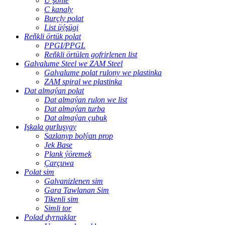
U şöhle
C kanaly
Burçly polat
List üýşügi
Reňkli örtük polat
PPGI/PPGL
Reňkli örtülen gofrirlenen list
Galvalume Steel we ZAM Steel
Galvalume polat rulony we plastinka
ZAM spiral we plastinka
Dat almaýan polat
Dat almaýan rulon we list
Dat almaýan turba
Dat almaýan çubuk
Işkala gurluşygy
Sazlanyp bolýan prop
Jek Base
Plank ýöremek
Çarçuwa
Polat sim
Galvanizlenen sim
Gara Tawlanan Sim
Tikenli sim
Simli tor
Polad dyrnaklar