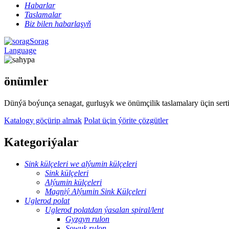
Habarlar
Taslamalar
Biz bilen habarlaşyň
Sorag
Language
önümler
Dünýä boýunça senagat, gurluşyk we önümçilik taslamalary üçin serti
Katalogy göçürip almak
Polat üçin ýörite çözgütler
Kategoriýalar
Sink külçeleri we alýumin külçeleri
Sink külçeleri
Alýumin külçeleri
Magniý Alýumin Sink Külçeleri
Uglerod polat
Uglerod polatdan ýasalan spiral/lent
Gyzgyn rulon
Sowuk rulon