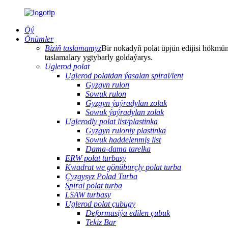
Öý
Önümler
Biziň taslamamyz
Bir nokadyň polat üpjün edijisi hökmünd
taslamalary ygtybarly goldaýarys.
Uglerod polat
Uglerod polatdan ýasalan spiral/lent
Gyzgyn rulon
Sowuk rulon
Gyzgyn ýaýradylan zolak
Sowuk ýaýradylan zolak
Uglerodly polat list/plastinka
Gyzgyn rulonly plastinka
Sowuk haddelenmiş list
Dama-dama tarelka
ERW polat turbasy
Kwadrat we gönüburçly polat turba
Çyzgysyz Polad Turba
Spiral polat turba
LSAW turbasy
Uglerod polat çubugy
Deformasiýa edilen çubuk
Tekiz Bar