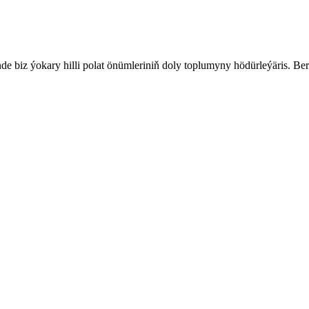
e biz ýokary hilli polat önümleriniň doly toplumyny hödürleýäris. Berk 