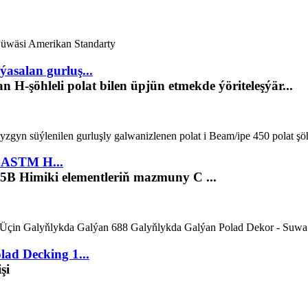
salan gurluş...
 H-şöhleli polat bilen üpjün etmekde ýöriteleşýär...
 ASTM H...
B Himiki elementleriň mazmuny C ...
lad Decking 1...
şi