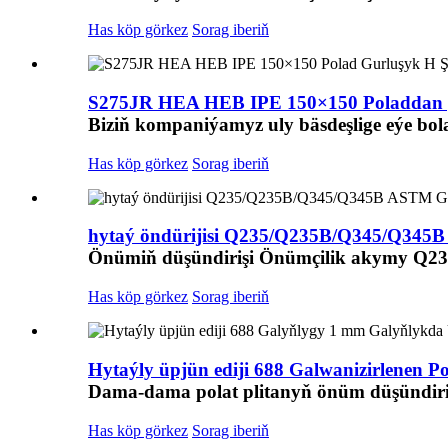
Has köp görkez
Sorag iberiň
S275JR HEA HEB IPE 150×150 Poladdan ýa
Biziň kompaniýamyz uly bäsdeşlige eýe bolan
Has köp görkez
Sorag iberiň
hytaý öndürijisi Q235/Q235B/Q345/Q345B
Önümiň düşündirişi Önümçilik akymy Q235
Has köp görkez
Sorag iberiň
Hytaýly üpjün ediji 688 Galwanizirlenen Po
Dama-dama polat plitanyň önüm düşündiri
Has köp görkez
Sorag iberiň