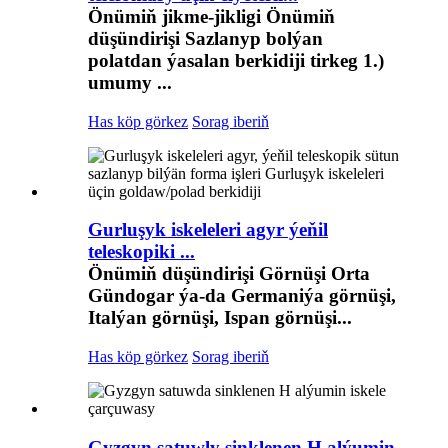
Önümiň jikme-jikligi Önümiň
düşündirişi Sazlanyp bolýan
polatdan ýasalan berkidiji tirkeg 1.)
umumy ...
Has köp görkez
Sorag iberiň
Gurluşyk iskeleleri agyr ýeňil
teleskopiki ...
Önümiň düşündirişi Görnüşi Orta
Gündogar ýa-da Germaniýa görnüşi,
Italýan görnüşi, Ispan görnüşi...
Has köp görkez
Sorag iberiň
Gyzgyn satuwly sinklenen H alýumin