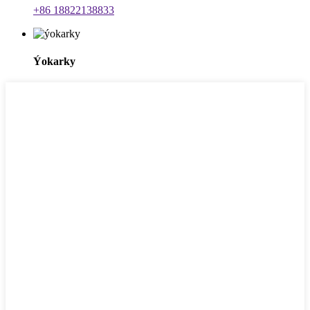
+86 18822138833
Ýokarky