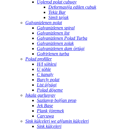
Uglerod polat çubugy
Deformasiýa edilen çubuk
Tekiz Bar
Simli taýak
Galvanizlenen polat
Galvanizlenen spiral
Galvanizlenen list
Galvanizlenen Polad Turba
Galvanizlenen zolak
Galvanizlenen dam örtügi
Gofrirlenen turba
Polad profiller
H/I şöhlesi
U şöhle
C kanaly
Burçly polat
List üýşügi
Polad döşeme
Işkala gurluşygy
Sazlanyp bolýan prop
Jek Base
Plank ýöremek
Çarçuwa
Sink külçeleri we alýumin külçeleri
Sink külçeleri