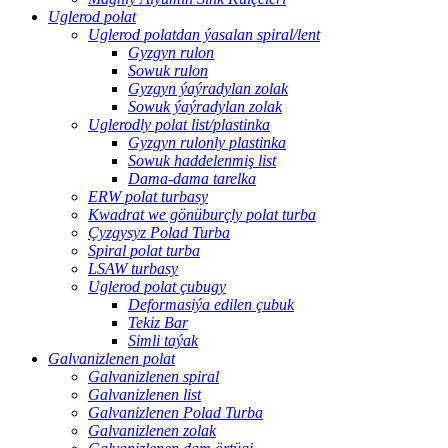
Uglerod polat
Uglerod polatdan ýasalan spiral/lent
Gyzgyn rulon
Sowuk rulon
Gyzgyn ýaýradylan zolak
Sowuk ýaýradylan zolak
Uglerodly polat list/plastinka
Gyzgyn rulonly plastinka
Sowuk haddelenmiş list
Dama-dama tarelka
ERW polat turbasy
Kwadrat we gönüburçly polat turba
Çyzgysyz Polad Turba
Spiral polat turba
LSAW turbasy
Uglerod polat çubugy
Deformasiýa edilen çubuk
Tekiz Bar
Simli taýak
Galvanizlenen polat
Galvanizlenen spiral
Galvanizlenen list
Galvanizlenen Polad Turba
Galvanizlenen zolak