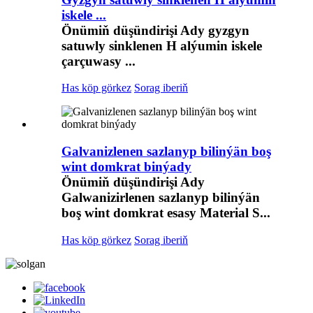
iskele ...
Önümiň düşündirişi Ady gyzgyn
satuwly sinklenen H alýumin iskele
çarçuwasy ...
Has köp görkez
Sorag iberiň
Galvanizlenen sazlanyp bilinýän boş
wint domkrat binýady
Önümiň düşündirişi Ady
Galwanizirlenen sazlanyp bilinýän
boş wint domkrat esasy Material S...
Has köp görkez
Sorag iberiň