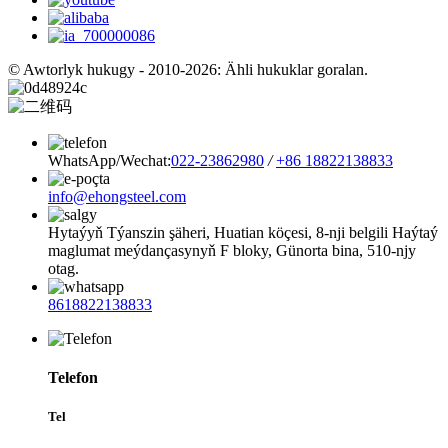
© Awtorlyk hukugy - 2010-2026: Ähli hukuklar goralan.
WhatsApp/Wechat:
022-23862980
/
+86 18822138833
info@ehongsteel.com
Hytaýyň Týanszin şäheri, Huatian köçesi, 8-nji belgili Haýtaý
maglumat meýdançasynyň F bloky, Günorta bina, 510-njy
otag.
8618822138833
Telefon
Tel