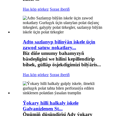
Has köp görkez
Sorag iberiň
Adto sazlanyp bilinýän iskele üçin
zawod satuw nokatlary...
Biz diňe umumy bahamyzyň
bäsdeşligini we hilini kepillendirip
bilsek, gülläp ösjekdigimizi bilýäris...
Has köp görkez
Sorag iberiň
Ýokary hilli halkaly iskele
Galvanizlenen St...
Önümiň düşündirişi Ady ýokary