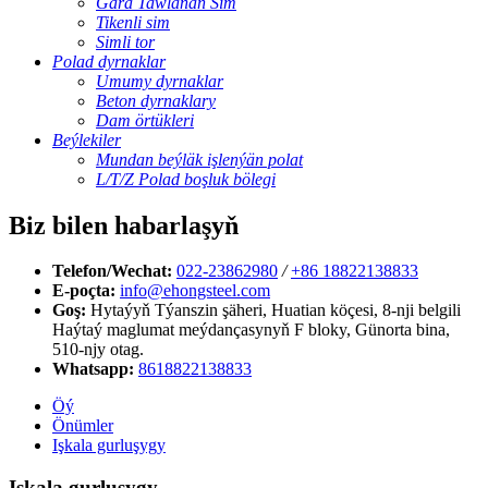
Gara Tawlanan Sim
Tikenli sim
Simli tor
Polad dyrnaklar
Umumy dyrnaklar
Beton dyrnaklary
Dam örtükleri
Beýlekiler
Mundan beýläk işlenýän polat
L/T/Z Polad boşluk bölegi
Biz bilen habarlaşyň
Telefon/Wechat:
022-23862980
/
+86 18822138833
E-poçta:
info@ehongsteel.com
Goş:
Hytaýyň Týanszin şäheri, Huatian köçesi, 8-nji belgili
Haýtaý maglumat meýdançasynyň F bloky, Günorta bina,
510-njy otag.
Whatsapp:
8618822138833
Öý
Önümler
Işkala gurluşygy
Işkala gurluşygy