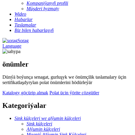
Kompaniýanyň profili
Müşderi hyzmaty
Wideo
Habarlar
Taslamalar
Biz bilen habarlaşyň
Sorag
Language
önümler
Dünýä boýunça senagat, gurluşyk we önümçilik taslamalary üçin
sertifikatlaşdyrylan polat önümlerini hödürleýär
Katalogy göçürip almak
Polat üçin ýörite çözgütler
Kategoriýalar
Sink külçeleri we alýumin külçeleri
Sink külçeleri
Alýumin külçeleri
Magniý Alýumin Sink Külçeleri