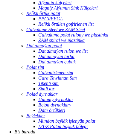
Alýumin külçeleri
Magniý Alýumin Sink Külçeleri
Reňkli örtük polat
PPGI/PPGL
Reňkli örtülen gofrirlenen list
Galvalume Steel we ZAM Steel
Galvalume polat rulony we plastinka
ZAM spiral we plastinka
Dat almaýan polat
Dat almaýan rulon we list
Dat almaýan turba
Dat almaýan çubuk
Polat sim
Galvanizlenen sim
Gara Tawlanan Sim
Tikenli sim
Simli tor
Polad dyrnaklar
Umumy dyrnaklar
Beton dyrnaklary
Dam örtükleri
Beýlekiler
Mundan beýläk işlenýän polat
L/T/Z Polad boşluk bölegi
Biz barada