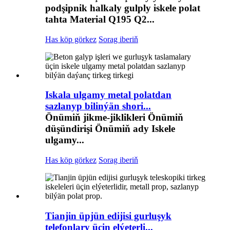
podşipnik halkaly gulply iskele polat
tahta Material Q195 Q2...
Has köp görkez
Sorag iberiň
Iskala ulgamy metal polatdan
sazlanyp bilinýän shori...
Önümiň jikme-jiklikleri Önümiň
düşündirişi Önümiň ady Iskele
ulgamy...
Has köp görkez
Sorag iberiň
Tianjin üpjün edijisi gurluşyk
telefonlary üçin elýeterli...