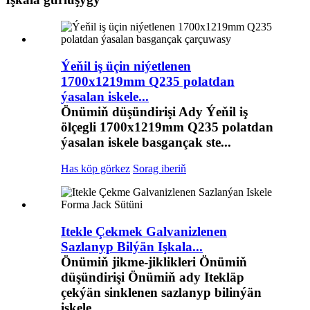
Ýeňil iş üçin niýetlenen
1700x1219mm Q235 polatdan
ýasalan iskele...
Önümiň düşündirişi Ady Ýeňil iş
ölçegli 1700x1219mm Q235 polatdan
ýasalan iskele basgançak ste...
Has köp görkez
Sorag iberiň
Itekle Çekmek Galvanizlenen
Sazlanyp Bilýän Işkala...
Önümiň jikme-jiklikleri Önümiň
düşündirişi Önümiň ady Itekläp
çekýän sinklenen sazlanyp bilinýän
iskele ...