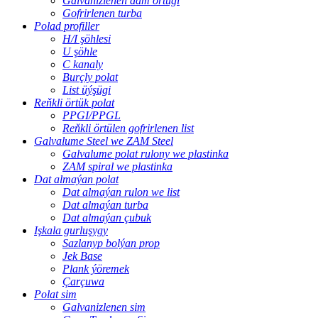
Galvanizlenen dam örtügi
Gofrirlenen turba
Polad profiller
H/I şöhlesi
U şöhle
C kanaly
Burçly polat
List üýşügi
Reňkli örtük polat
PPGI/PPGL
Reňkli örtülen gofrirlenen list
Galvalume Steel we ZAM Steel
Galvalume polat rulony we plastinka
ZAM spiral we plastinka
Dat almaýan polat
Dat almaýan rulon we list
Dat almaýan turba
Dat almaýan çubuk
Işkala gurluşygy
Sazlanyp bolýan prop
Jek Base
Plank ýöremek
Çarçuwa
Polat sim
Galvanizlenen sim