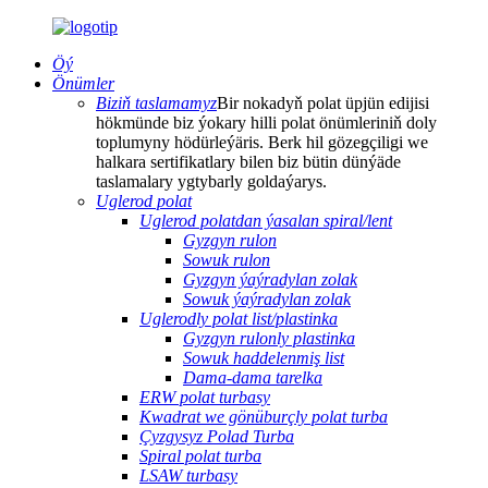
Öý
Önümler
Biziň taslamamyz
Bir nokadyň polat üpjün edijisi
hökmünde biz ýokary hilli polat önümleriniň doly
toplumyny hödürleýäris. Berk hil gözegçiligi we
halkara sertifikatlary bilen biz bütin dünýäde
taslamalary ygtybarly goldaýarys.
Uglerod polat
Uglerod polatdan ýasalan spiral/lent
Gyzgyn rulon
Sowuk rulon
Gyzgyn ýaýradylan zolak
Sowuk ýaýradylan zolak
Uglerodly polat list/plastinka
Gyzgyn rulonly plastinka
Sowuk haddelenmiş list
Dama-dama tarelka
ERW polat turbasy
Kwadrat we gönüburçly polat turba
Çyzgysyz Polad Turba
Spiral polat turba
LSAW turbasy