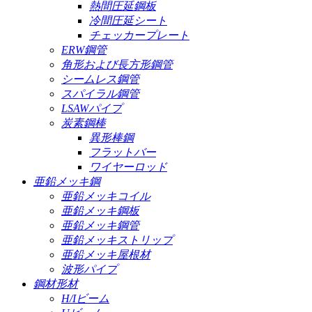
熱間圧延鋼板
冷間圧延シート
チェッカープレート
ERW鋼管
角形および長方形鋼管
シームレス鋼管
スパイラル鋼管
LSAWパイプ
炭素鋼棒
異形棒鋼
フラットバー
ワイヤーロッド
亜鉛メッキ鋼
亜鉛メッキコイル
亜鉛メッキ鋼板
亜鉛メッキ鋼管
亜鉛メッキストリップ
亜鉛メッキ屋根材
波形パイプ
鋼材形材
H/Iビーム