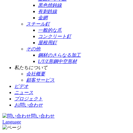
黒色焼鈍線
有刺鉄線
金網
スチール釘
一般的な爪
コンクリート釘
屋根用釘
その他
鋼材のさらなる加工
L/T/Z形鋼中空形材
私たちについて
会社概要
顧客サービス
ビデオ
ニュース
プロジェクト
お問い合わせ
問い合わせ
Language