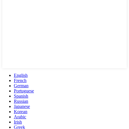
English
French
German
Portuguese
Spanish
Russian
Japanese
Korean
Arabic
Irish
Greek