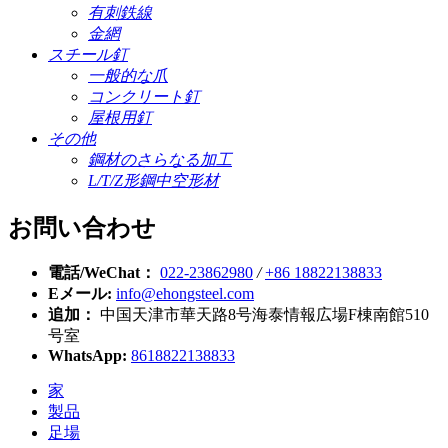
有刺鉄線
金網
スチール釘
一般的な爪
コンクリート釘
屋根用釘
その他
鋼材のさらなる加工
L/T/Z形鋼中空形材
お問い合わせ
電話/WeChat：
022-23862980
/
+86 18822138833
Eメール:
info@ehongsteel.com
追加：
中国天津市華天路8号海泰情報広場F棟南館510
号室
WhatsApp:
8618822138833
家
製品
足場