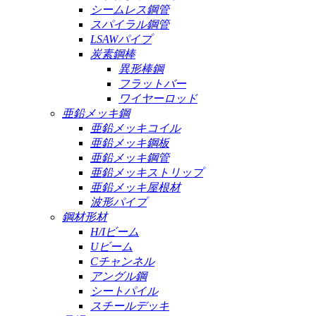
シームレス鋼管
スパイラル鋼管
LSAWパイプ
炭素鋼棒
異形棒鋼
フラットバー
ワイヤーロッド
亜鉛メッキ鋼
亜鉛メッキコイル
亜鉛メッキ鋼板
亜鉛メッキ鋼管
亜鉛メッキストリップ
亜鉛メッキ屋根材
波形パイプ
鋼材形材
H/Iビーム
Uビーム
Cチャンネル
アングル鋼
シートパイル
スチールデッキ