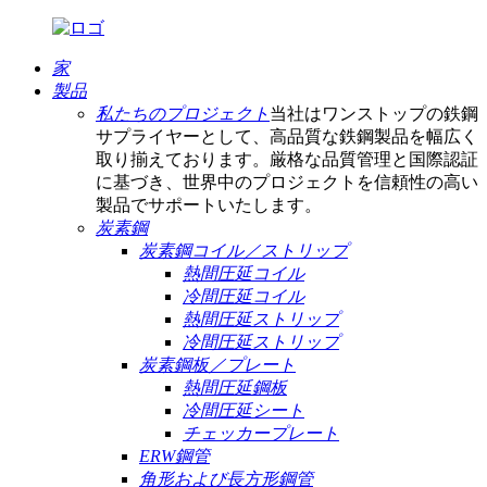
家
製品
私たちのプロジェクト
当社はワンストップの鉄鋼
サプライヤーとして、高品質な鉄鋼製品を幅広く
取り揃えております。厳格な品質管理と国際認証
に基づき、世界中のプロジェクトを信頼性の高い
製品でサポートいたします。
炭素鋼
炭素鋼コイル／ストリップ
熱間圧延コイル
冷間圧延コイル
熱間圧延ストリップ
冷間圧延ストリップ
炭素鋼板／プレート
熱間圧延鋼板
冷間圧延シート
チェッカープレート
ERW鋼管
角形および長方形鋼管