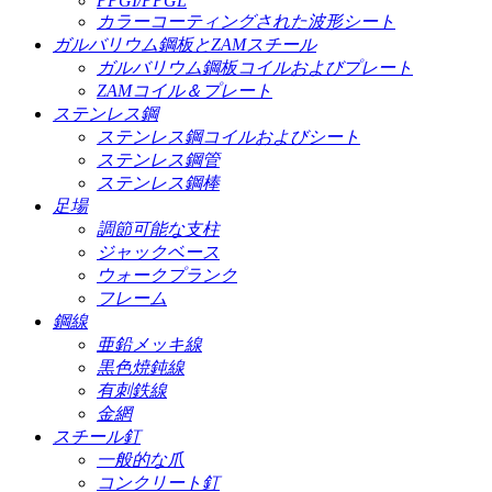
PPGI/PPGL
カラーコーティングされた波形シート
ガルバリウム鋼板とZAMスチール
ガルバリウム鋼板コイルおよびプレート
ZAMコイル＆プレート
ステンレス鋼
ステンレス鋼コイルおよびシート
ステンレス鋼管
ステンレス鋼棒
足場
調節可能な支柱
ジャックベース
ウォークプランク
フレーム
鋼線
亜鉛メッキ線
黒色焼鈍線
有刺鉄線
金網
スチール釘
一般的な爪
コンクリート釘