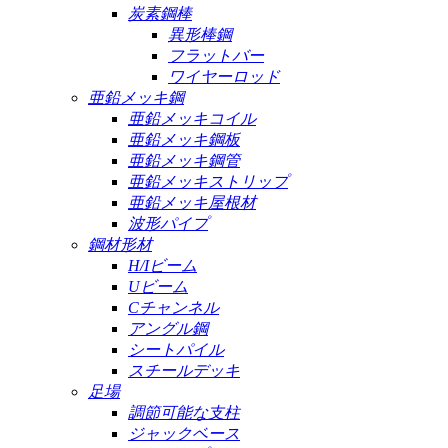
炭素鋼棒
異形棒鋼
フラットバー
ワイヤーロッド
亜鉛メッキ鋼
亜鉛メッキコイル
亜鉛メッキ鋼板
亜鉛メッキ鋼管
亜鉛メッキストリップ
亜鉛メッキ屋根材
波形パイプ
鋼材形材
H/Iビーム
Uビーム
Cチャンネル
アングル鋼
シートパイル
スチールデッキ
足場
調節可能な支柱
ジャックベース