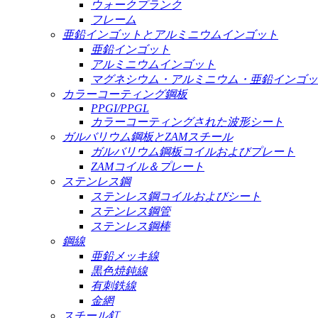
ウォークプランク
フレーム
亜鉛インゴットとアルミニウムインゴット
亜鉛インゴット
アルミニウムインゴット
マグネシウム・アルミニウム・亜鉛インゴッ
カラーコーティング鋼板
PPGI/PPGL
カラーコーティングされた波形シート
ガルバリウム鋼板とZAMスチール
ガルバリウム鋼板コイルおよびプレート
ZAMコイル＆プレート
ステンレス鋼
ステンレス鋼コイルおよびシート
ステンレス鋼管
ステンレス鋼棒
鋼線
亜鉛メッキ線
黒色焼鈍線
有刺鉄線
金網
スチール釘