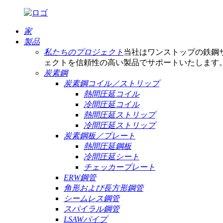
家
製品
私たちのプロジェクト
当社はワンストップの鉄鋼
ェクトを信頼性の高い製品でサポートいたします
炭素鋼
炭素鋼コイル／ストリップ
熱間圧延コイル
冷間圧延コイル
熱間圧延ストリップ
冷間圧延ストリップ
炭素鋼板／プレート
熱間圧延鋼板
冷間圧延シート
チェッカープレート
ERW鋼管
角形および長方形鋼管
シームレス鋼管
スパイラル鋼管
LSAWパイプ