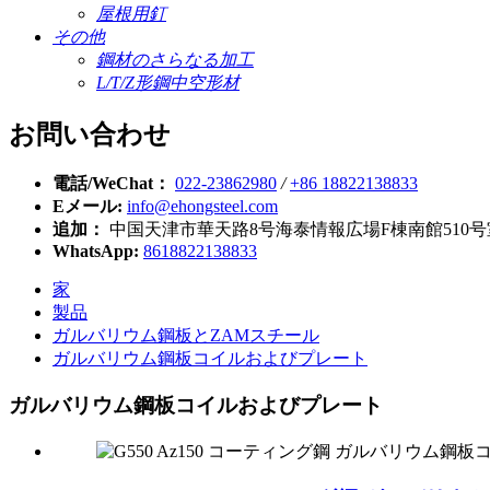
屋根用釘
その他
鋼材のさらなる加工
L/T/Z形鋼中空形材
お問い合わせ
電話/WeChat：
022-23862980
/
+86 18822138833
Eメール:
info@ehongsteel.com
追加：
中国天津市華天路8号海泰情報広場F棟南館510号
WhatsApp:
8618822138833
家
製品
ガルバリウム鋼板とZAMスチール
ガルバリウム鋼板コイルおよびプレート
ガルバリウム鋼板コイルおよびプレート