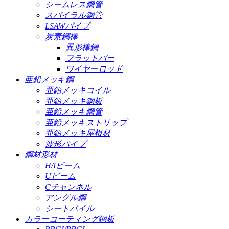
シームレス鋼管
スパイラル鋼管
LSAWパイプ
炭素鋼棒
異形棒鋼
フラットバー
ワイヤーロッド
亜鉛メッキ鋼
亜鉛メッキコイル
亜鉛メッキ鋼板
亜鉛メッキ鋼管
亜鉛メッキストリップ
亜鉛メッキ屋根材
波形パイプ
鋼材形材
H/Iビーム
Uビーム
Cチャンネル
アングル鋼
シートパイル
カラーコーティング鋼板