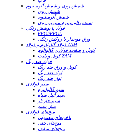
قاب
شمش روی و شمش آلومینیوم
شمش روی
شمش آلومینیوم
شمش آلومینیوم منیزیم روی
فولاد با پوشش رنگی
PPGI/PPGL
ورق موجدار با روکش رنگی
فولاد گالوالوم و فولاد ZAM
کویل و صفحه فولادی گالوالوم
کویل و پلیت ZAM
فولاد ضد زنگ
کویل و ورق ضد زنگ
لوله ضد زنگ
نوار ضد زنگ
سیم فولادی
سیم گالوانیزه
سیم آنیل سیاه
سیم خاردار
مش سیم
میخ‌های فولادی
ناخن‌های معمولی
میخ‌های بتنی
میخ‌های سقف