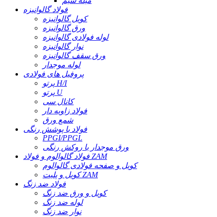
میله سیم
فولاد گالوانیزه
کویل گالوانیزه
ورق گالوانیزه
لوله فولادی گالوانیزه
نوار گالوانیزه
ورق سقف گالوانیزه
لوله موجدار
پروفیل های فولادی
پرتو H/I
پرتو U
کانال سی
فولاد زاویه دار
شمع ورق
فولاد با پوشش رنگی
PPGI/PPGL
ورق موجدار با روکش رنگی
فولاد گالوالوم و فولاد ZAM
کویل و صفحه فولادی گالوالوم
کویل و پلیت ZAM
فولاد ضد زنگ
کویل و ورق ضد زنگ
لوله ضد زنگ
نوار ضد زنگ