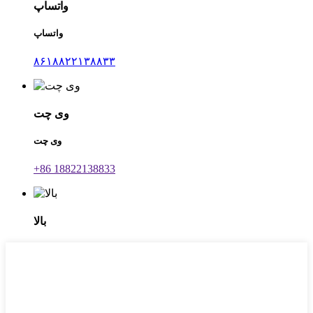
واتساپ
واتساپ
۸۶۱۸۸۲۲۱۳۸۸۳۳
وی چت
وی چت
‎+86 18822138833‎
بالا