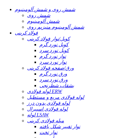
شمش روی و شمش آلومینیوم
شمش روی
شمش آلومینیوم
شمش آلومینیوم منیزیم روی
فولاد کربنی
کویل/نوار فولاد کربنی
کویل نورد گرم
کویل نورد سرد
نوار نورد گرم
نوار نورد سرد
ورق/صفحه فولاد کربنی
ورق نورد گرم
ورق نورد سرد
بشقاب شطرنجی
لوله فولادی ERW
لوله فولادی مربع و مستطیل
لوله فولادی بدون درز
لوله فولادی اسپیرال
لوله LSAW
میله فولادی کربنی
نوار تغییر شکل یافته
نوار تخت