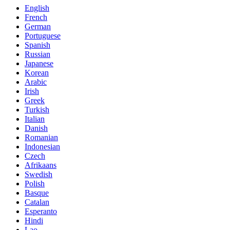
English
French
German
Portuguese
Spanish
Russian
Japanese
Korean
Arabic
Irish
Greek
Turkish
Italian
Danish
Romanian
Indonesian
Czech
Afrikaans
Swedish
Polish
Basque
Catalan
Esperanto
Hindi
Lao