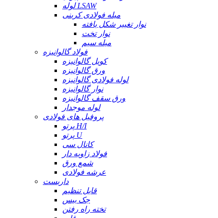
لوله LSAW
میله فولادی کربنی
نوار تغییر شکل یافته
نوار تخت
میله سیم
فولاد گالوانیزه
کویل گالوانیزه
ورق گالوانیزه
لوله فولادی گالوانیزه
نوار گالوانیزه
ورق سقف گالوانیزه
لوله موجدار
پروفیل های فولادی
پرتو H/I
پرتو U
کانال سی
فولاد زاویه دار
شمع ورق
عرشه فولادی
داربست
قابل تنظیم
جک بیس
تخته راه رفتن