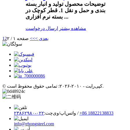
توضیحات محصول تولید و انبار بسته
بندی و حمل و نقل 1. قطر کوچک در
بسته نرم افزاری ...
مشاهده بیشتر
ارسال درخواست
بعدی >
>>
صفحه ۱ / ۲
2
1
© کپی‌رایت - ۲۰۱۰-۲۰۲۶: تمامی حقوق محفوظ است.
‎+86 18822138833‎
/
واتس‌اپ/وی‌چت:
۰۲۲-۲۳۸۶۲۹۸۰
info@ehongsteel.com