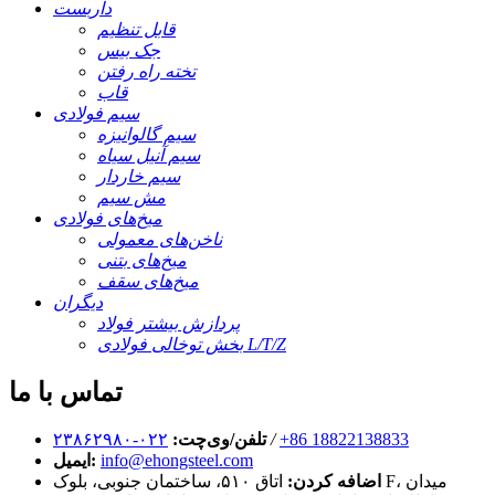
داربست
قابل تنظیم
جک بیس
تخته راه رفتن
قاب
سیم فولادی
سیم گالوانیزه
سیم آنیل سیاه
سیم خاردار
مش سیم
میخ‌های فولادی
ناخن‌های معمولی
میخ‌های بتنی
میخ‌های سقف
دیگران
پردازش بیشتر فولاد
بخش توخالی فولادی L/T/Z
تماس با ما
‎+86 18822138833‎
/
تلفن/وی‌چت:
۰۲۲-۲۳۸۶۲۹۸۰
info@ehongsteel.com
ایمیل:
اضافه کردن:
اتاق ۵۱۰، ساختمان جنوبی، بلوک F، میدان