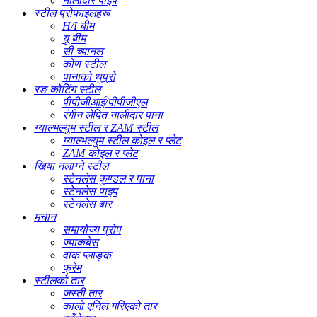
नालीदार पाइप
स्टील प्रोफाइलहरू
H/I बीम
यू बीम
सी च्यानल
कोण स्टील
पानाको थुप्रो
रङ कोटिंग स्टील
पीपीजीआई/पीपीजीएल
रंगीन लेपित नालीदार पाना
ग्याल्भल्युम स्टील र ZAM स्टील
ग्याल्भल्युम स्टील कोइल र प्लेट
ZAM कोइल र प्लेट
खिया नलाग्ने स्टील
स्टेनलेस कुण्डल र पाना
स्टेनलेस पाइप
स्टेनलेस बार
मचान
समायोज्य प्रोप
ज्याकबेस
वाक प्लाङ्क
फ्रेम
स्टीलको तार
जस्ती तार
कालो एनिल गरिएको तार