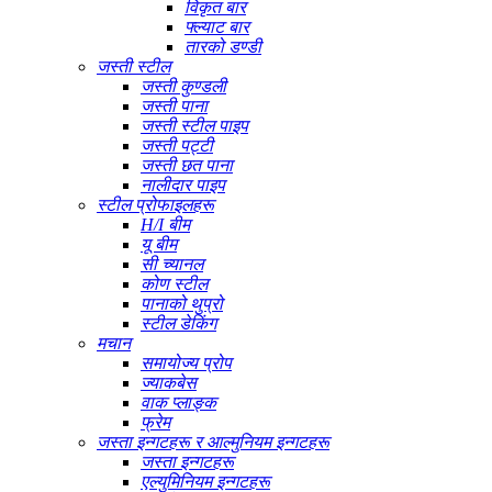
विकृत बार
फ्ल्याट बार
तारको डण्डी
जस्ती स्टील
जस्ती कुण्डली
जस्ती पाना
जस्ती स्टील पाइप
जस्ती पट्टी
जस्ती छत पाना
नालीदार पाइप
स्टील प्रोफाइलहरू
H/I बीम
यू बीम
सी च्यानल
कोण स्टील
पानाको थुप्रो
स्टील डेकिंग
मचान
समायोज्य प्रोप
ज्याकबेस
वाक प्लाङ्क
फ्रेम
जस्ता इन्गटहरू र आल्मुनियम इन्गटहरू
जस्ता इन्गटहरू
एल्युमिनियम इन्गटहरू