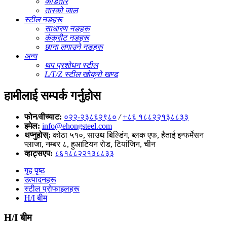
काँडेतार
तारको जाल
स्टील नङहरू
साधारण नङहरू
कंक्रीट नङहरू
छाना लगाउने नङहरू
अन्य
थप प्रशोधन स्टील
L/T/Z स्टील खोक्रो खण्ड
हामीलाई सम्पर्क गर्नुहोस
फोन/वीच्याट:
०२२-२३८६२९८०
/
+८६ १८८२२१३८८३३
इमेल:
info@ehongsteel.com
थप्नुहोस्:
कोठा ५१०, साउथ बिल्डिंग, ब्लक एफ, हैताई इन्फर्मेसन
प्लाजा, नम्बर ८, हुआटियन रोड, टियांजिन, चीन
व्हाट्सएप:
८६१८८२२१३८८३३
गृह पृष्ठ
उत्पादनहरू
स्टील प्रोफाइलहरू
H/I बीम
H/I बीम