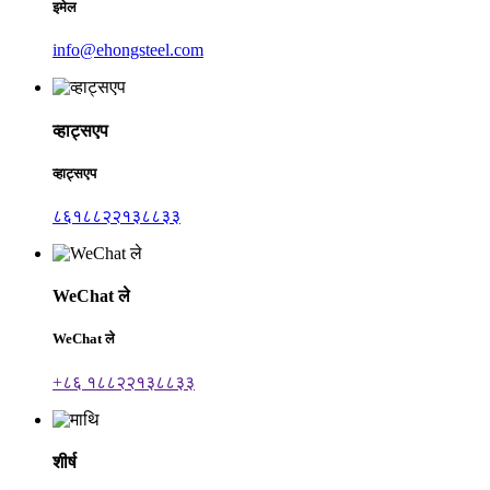
इमेल
info@ehongsteel.com
व्हाट्सएप
व्हाट्सएप
८६१८८२२१३८८३३
WeChat ले
WeChat ले
+८६ १८८२२१३८८३३
शीर्ष