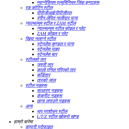
म्याग्नेसियम एल्युमिनियम जिंक इन्गटहरू
रङ कोटिंग स्टील
पीपीजीआई/पीपीजीएल
रंगीन लेपित नालीदार पाना
ग्याल्भल्युम स्टील र ZAM स्टील
ग्याल्भल्युम स्टील कोइल र प्लेट
ZAM कोइल र प्लेट
खिया नलाग्ने स्टील
स्टेनलेस कुण्डल र पाना
स्टेनलेस पाइप
स्टेनलेस बार
स्टीलको तार
जस्ती तार
कालो एनिल गरिएको तार
काँडेतार
तारको जाल
स्टील नङहरू
साधारण नङहरू
कंक्रीट नङहरू
छाना लगाउने नङहरू
अन्य
थप प्रशोधन स्टील
L/T/Z स्टील खोक्रो खण्ड
हाम्रो बारेमा
कम्पनी प्रोफाइल