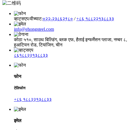
व्हाट्सएप/वीच्याट:
०२२-२३८६२९८०
/
+८६ १८८२२१३८८३३
info@ehongsteel.com
कोठा ५१०, साउथ बिल्डिंग, ब्लक एफ, हैताई इन्फर्मेसन प्लाजा, नम्बर ८,
हुआटियन रोड, टियांजिन, चीन
८६१८८२२१३८८३३
फोन
टेलिफोन
+८६ १८८२२१३८८३३
इमेल