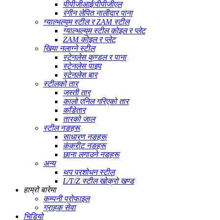
पीपीजीआई/पीपीजीएल
रंगीन लेपित नालीदार पाना
ग्याल्भल्युम स्टील र ZAM स्टील
ग्याल्भल्युम स्टील कोइल र प्लेट
ZAM कोइल र प्लेट
खिया नलाग्ने स्टील
स्टेनलेस कुण्डल र पाना
स्टेनलेस पाइप
स्टेनलेस बार
स्टीलको तार
जस्ती तार
कालो एनिल गरिएको तार
काँडेतार
तारको जाल
स्टील नङहरू
साधारण नङहरू
कंक्रीट नङहरू
छाना लगाउने नङहरू
अन्य
थप प्रशोधन स्टील
L/T/Z स्टील खोक्रो खण्ड
हाम्रो बारेमा
कम्पनी प्रोफाइल
ग्राहक सेवा
भिडियो