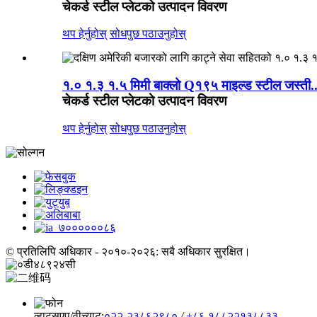
चेकर्ड स्टील प्लेटको उत्पादन विवरण
थप हेर्नुहोस्
सोधपुछ पठाउनुहोस्
१.० १.३ १.५ मिमी बाक्लो Q१९५ माइल्ड स्टील जस्ती..
चेकर्ड स्टील प्लेटको उत्पादन विवरण
थप हेर्नुहोस्
सोधपुछ पठाउनुहोस्
© प्रतिलिपि अधिकार - २०१०-२०२६: सबै अधिकार सुरक्षित।
व्हाट्सएप/वीच्याट:
०२२-२३८६२९८०
/
+८६ १८८२२१३८८३३