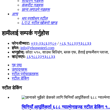
साधारण नङहरू
कंक्रीट नङहरू
छाना लगाउने नङहरू
अन्य
थप प्रशोधन स्टील
L/T/Z स्टील खोक्रो खण्ड
हामीलाई सम्पर्क गर्नुहोस
फोन/वीच्याट:
०२२-२३८६२९८०
/
+८६ १८८२२१३८८३३
इमेल:
info@ehongsteel.com
थप्नुहोस्:
कोठा ५१०, साउथ बिल्डिंग, ब्लक एफ, हैताई इन्फर्मेसन प्लाजा
व्हाट्सएप:
८६१८८२२१३८८३३
गृह पृष्ठ
उत्पादनहरू
स्टील प्रोफाइलहरू
स्टील डेकिंग
स्टील डेकिंग
चिनियाँ आपूर्तिकर्ता ६८८ ग्याल्भेनाइज्ड स्टील डेकिंग १..