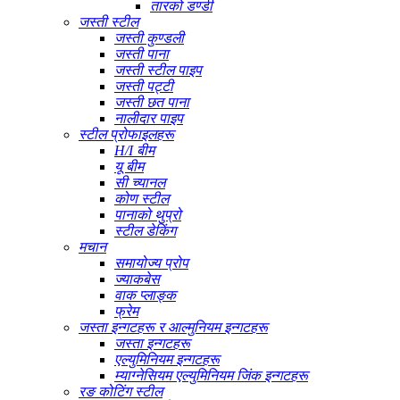
तारको डण्डी
जस्ती स्टील
जस्ती कुण्डली
जस्ती पाना
जस्ती स्टील पाइप
जस्ती पट्टी
जस्ती छत पाना
नालीदार पाइप
स्टील प्रोफाइलहरू
H/I बीम
यू बीम
सी च्यानल
कोण स्टील
पानाको थुप्रो
स्टील डेकिंग
मचान
समायोज्य प्रोप
ज्याकबेस
वाक प्लाङ्क
फ्रेम
जस्ता इन्गटहरू र आल्मुनियम इन्गटहरू
जस्ता इन्गटहरू
एल्युमिनियम इन्गटहरू
म्याग्नेसियम एल्युमिनियम जिंक इन्गटहरू
रङ कोटिंग स्टील