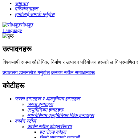
समाचार
परियोजनाहरू
हामीलाई सम्पर्क गर्नुहोस
सोधपुछ
Language
उत्पादनहरू
विश्वव्यापी रूपमा औद्योगिक, निर्माण र उत्पादन परियोजनाहरूको लागि प्रमाणित स्
क्याटलग डाउनलोड गर्नुहोस्
कस्टम स्टील समाधानहरू
कोटीहरू
जस्ता इन्गटहरू र आल्मुनियम इन्गटहरू
जस्ता इन्गटहरू
एल्युमिनियम इन्गटहरू
म्याग्नेसियम एल्युमिनियम जिंक इन्गटहरू
कार्बन स्टील
कार्बन स्टील कोइल/स्ट्रिप
हट रोल्ड कोइल
चिसो घुमाइएको कुण्डली