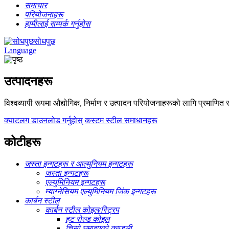
समाचार
परियोजनाहरू
हामीलाई सम्पर्क गर्नुहोस
सोधपुछ
Language
उत्पादनहरू
विश्वव्यापी रूपमा औद्योगिक, निर्माण र उत्पादन परियोजनाहरूको लागि प्रमाणित स्
क्याटलग डाउनलोड गर्नुहोस्
कस्टम स्टील समाधानहरू
कोटीहरू
जस्ता इन्गटहरू र आल्मुनियम इन्गटहरू
जस्ता इन्गटहरू
एल्युमिनियम इन्गटहरू
म्याग्नेसियम एल्युमिनियम जिंक इन्गटहरू
कार्बन स्टील
कार्बन स्टील कोइल/स्ट्रिप
हट रोल्ड कोइल
चिसो घुमाइएको कुण्डली