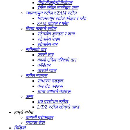
पीपीजीआई/पीपीजीएल
रंगीन लेपित नालीदार पाना
ग्याल्भल्युम स्टील र ZAM स्टील
ग्याल्भल्युम स्टील कोइल र प्लेट
ZAM कोइल र प्लेट
खिया नलाग्ने स्टील
स्टेनलेस कुण्डल र पाना
स्टेनलेस पाइप
स्टेनलेस बार
स्टीलको तार
जस्ती तार
कालो एनिल गरिएको तार
काँडेतार
तारको जाल
स्टील नङहरू
साधारण नङहरू
कंक्रीट नङहरू
छाना लगाउने नङहरू
अन्य
थप प्रशोधन स्टील
L/T/Z स्टील खोक्रो खण्ड
हाम्रो बारेमा
कम्पनी प्रोफाइल
ग्राहक सेवा
भिडियो