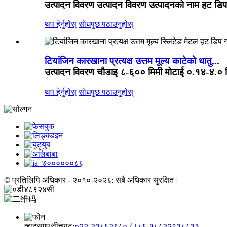
उत्पादन विवरण उत्पादन विवरण उत्पादनको नाम हट डिप ग्
थप हेर्नुहोस्
सोधपुछ पठाउनुहोस्
टियांजिन कारखाना प्रत्यक्ष उत्तम मूल्य काटेको धातु...
उत्पादन विवरण चौडाइ ८-६०० मिमी मोटाई ०.१४-४.० मि
थप हेर्नुहोस्
सोधपुछ पठाउनुहोस्
© प्रतिलिपि अधिकार - २०१०-२०२६: सबै अधिकार सुरक्षित।
व्हाट्सएप/वीच्याट:
०२२-२३८६२९८०
/
+८६ १८८२२१३८८३३