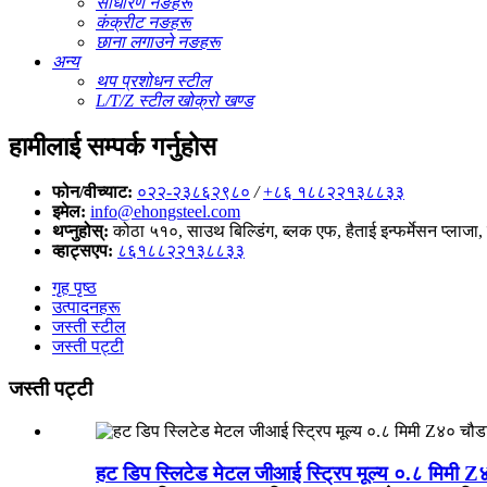
साधारण नङहरू
कंक्रीट नङहरू
छाना लगाउने नङहरू
अन्य
थप प्रशोधन स्टील
L/T/Z स्टील खोक्रो खण्ड
हामीलाई सम्पर्क गर्नुहोस
फोन/वीच्याट:
०२२-२३८६२९८०
/
+८६ १८८२२१३८८३३
इमेल:
info@ehongsteel.com
थप्नुहोस्:
कोठा ५१०, साउथ बिल्डिंग, ब्लक एफ, हैताई इन्फर्मेसन प्लाजा
व्हाट्सएप:
८६१८८२२१३८८३३
गृह पृष्ठ
उत्पादनहरू
जस्ती स्टील
जस्ती पट्टी
जस्ती पट्टी
हट डिप स्लिटेड मेटल जीआई स्ट्रिप मूल्य ०.८ मिमी Z