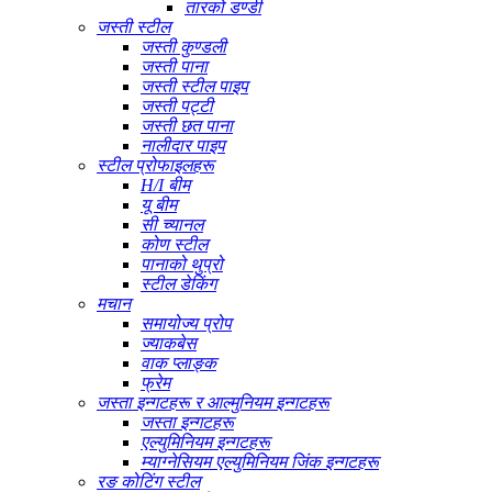
तारको डण्डी
जस्ती स्टील
जस्ती कुण्डली
जस्ती पाना
जस्ती स्टील पाइप
जस्ती पट्टी
जस्ती छत पाना
नालीदार पाइप
स्टील प्रोफाइलहरू
H/I बीम
यू बीम
सी च्यानल
कोण स्टील
पानाको थुप्रो
स्टील डेकिंग
मचान
समायोज्य प्रोप
ज्याकबेस
वाक प्लाङ्क
फ्रेम
जस्ता इन्गटहरू र आल्मुनियम इन्गटहरू
जस्ता इन्गटहरू
एल्युमिनियम इन्गटहरू
म्याग्नेसियम एल्युमिनियम जिंक इन्गटहरू
रङ कोटिंग स्टील