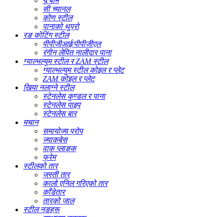
यू बीम
सी च्यानल
कोण स्टील
पानाको थुप्रो
रङ कोटिंग स्टील
पीपीजीआई/पीपीजीएल
रंगीन लेपित नालीदार पाना
ग्याल्भल्युम स्टील र ZAM स्टील
ग्याल्भल्युम स्टील कोइल र प्लेट
ZAM कोइल र प्लेट
खिया नलाग्ने स्टील
स्टेनलेस कुण्डल र पाना
स्टेनलेस पाइप
स्टेनलेस बार
मचान
समायोज्य प्रोप
ज्याकबेस
वाक प्लाङ्क
फ्रेम
स्टीलको तार
जस्ती तार
कालो एनिल गरिएको तार
काँडेतार
तारको जाल
स्टील नङहरू