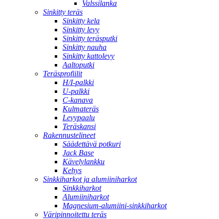
Valssilanka
Sinkitty teräs
Sinkitty kela
Sinkitty levy
Sinkitty teräsputki
Sinkitty nauha
Sinkitty kattolevy
Aaltoputki
Teräsprofiilit
H/I-palkki
U-palkki
C-kanava
Kulmateräs
Levypaalu
Teräskansi
Rakennustelineet
Säädettävä potkuri
Jack Base
Kävelylankku
Kehys
Sinkkiharkot ja alumiiniharkot
Sinkkiharkot
Alumiiniharkot
Magnesium-alumiini-sinkkiharkot
Väripinnoitettu teräs