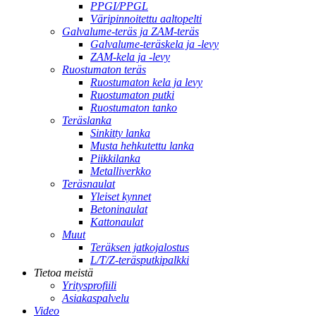
PPGI/PPGL
Väripinnoitettu aaltopelti
Galvalume-teräs ja ZAM-teräs
Galvalume-teräskela ja -levy
ZAM-kela ja -levy
Ruostumaton teräs
Ruostumaton kela ja levy
Ruostumaton putki
Ruostumaton tanko
Teräslanka
Sinkitty lanka
Musta hehkutettu lanka
Piikkilanka
Metalliverkko
Teräsnaulat
Yleiset kynnet
Betoninaulat
Kattonaulat
Muut
Teräksen jatkojalostus
L/T/Z-teräsputkipalkki
Tietoa meistä
Yritysprofiili
Asiakaspalvelu
Video