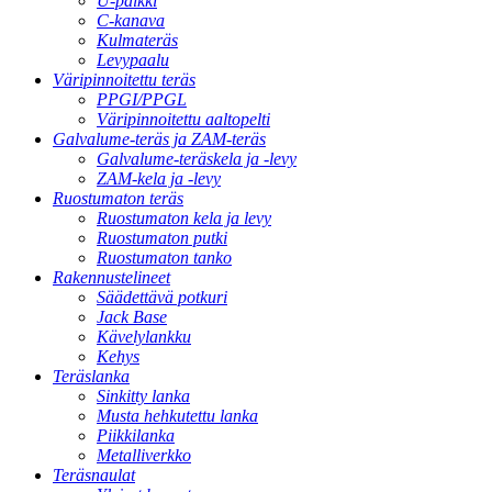
U-palkki
C-kanava
Kulmateräs
Levypaalu
Väripinnoitettu teräs
PPGI/PPGL
Väripinnoitettu aaltopelti
Galvalume-teräs ja ZAM-teräs
Galvalume-teräskela ja -levy
ZAM-kela ja -levy
Ruostumaton teräs
Ruostumaton kela ja levy
Ruostumaton putki
Ruostumaton tanko
Rakennustelineet
Säädettävä potkuri
Jack Base
Kävelylankku
Kehys
Teräslanka
Sinkitty lanka
Musta hehkutettu lanka
Piikkilanka
Metalliverkko
Teräsnaulat