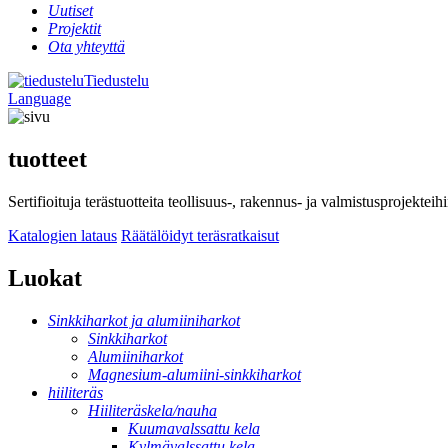
Uutiset
Projektit
Ota yhteyttä
Tiedustelu
Language
tuotteet
Sertifioituja terästuotteita teollisuus-, rakennus- ja valmistusprojektei
Katalogien lataus
Räätälöidyt teräsratkaisut
Luokat
Sinkkiharkot ja alumiiniharkot
Sinkkiharkot
Alumiiniharkot
Magnesium-alumiini-sinkkiharkot
hiiliteräs
Hiiliteräskela/nauha
Kuumavalssattu kela
Kylmävalssattu kela