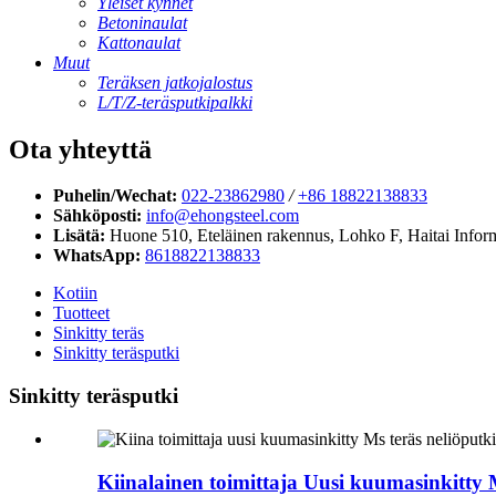
Yleiset kynnet
Betoninaulat
Kattonaulat
Muut
Teräksen jatkojalostus
L/T/Z-teräsputkipalkki
Ota yhteyttä
Puhelin/Wechat:
022-23862980
/
+86 18822138833
Sähköposti:
info@ehongsteel.com
Lisätä:
Huone 510, Eteläinen rakennus, Lohko F, ​​Haitai Infor
WhatsApp:
8618822138833
Kotiin
Tuotteet
Sinkitty teräs
Sinkitty teräsputki
Sinkitty teräsputki
Kiinalainen toimittaja Uusi kuumasinkitty 