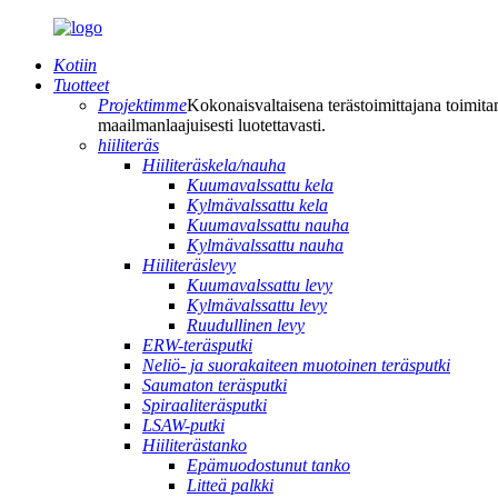
Kotiin
Tuotteet
Projektimme
Kokonaisvaltaisena terästoimittajana toimita
maailmanlaajuisesti luotettavasti.
hiiliteräs
Hiiliteräskela/nauha
Kuumavalssattu kela
Kylmävalssattu kela
Kuumavalssattu nauha
Kylmävalssattu nauha
Hiiliteräslevy
Kuumavalssattu levy
Kylmävalssattu levy
Ruudullinen levy
ERW-teräsputki
Neliö- ja suorakaiteen muotoinen teräsputki
Saumaton teräsputki
Spiraaliteräsputki
LSAW-putki
Hiiliterästanko
Epämuodostunut tanko
Litteä palkki