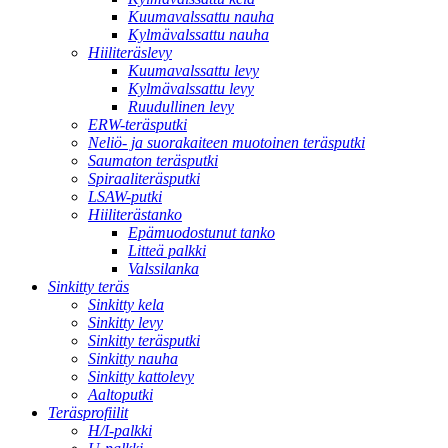
Kuumavalssattu nauha
Kylmävalssattu nauha
Hiiliteräslevy
Kuumavalssattu levy
Kylmävalssattu levy
Ruudullinen levy
ERW-teräsputki
Neliö- ja suorakaiteen muotoinen teräsputki
Saumaton teräsputki
Spiraaliteräsputki
LSAW-putki
Hiiliterästanko
Epämuodostunut tanko
Litteä palkki
Valssilanka
Sinkitty teräs
Sinkitty kela
Sinkitty levy
Sinkitty teräsputki
Sinkitty nauha
Sinkitty kattolevy
Aaltoputki
Teräsprofiilit
H/I-palkki