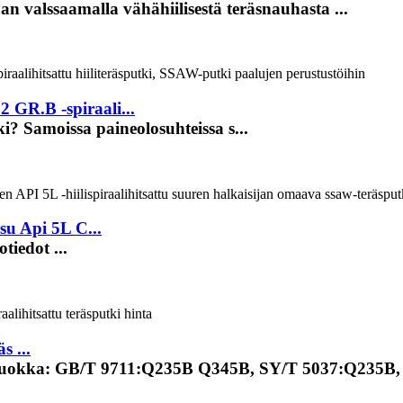
aan valssaamalla vähähiilisestä teräsnauhasta ...
 GR.B -spiraali...
ki? Samoissa paineolosuhteissa s...
su Api 5L C...
iedot ...
s ...
1. Luokka: GB/T 9711:Q235B Q345B, SY/T 5037:Q235B, 