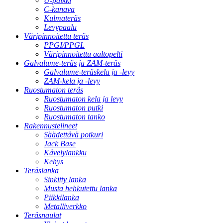
U-palkki
C-kanava
Kulmateräs
Levypaalu
Väripinnoitettu teräs
PPGI/PPGL
Väripinnoitettu aaltopelti
Galvalume-teräs ja ZAM-teräs
Galvalume-teräskela ja -levy
ZAM-kela ja -levy
Ruostumaton teräs
Ruostumaton kela ja levy
Ruostumaton putki
Ruostumaton tanko
Rakennustelineet
Säädettävä potkuri
Jack Base
Kävelylankku
Kehys
Teräslanka
Sinkitty lanka
Musta hehkutettu lanka
Piikkilanka
Metalliverkko
Teräsnaulat