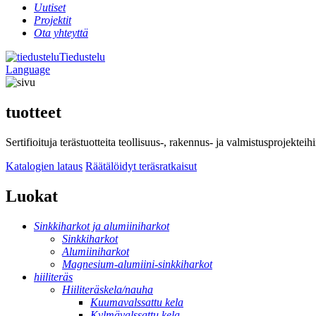
Uutiset
Projektit
Ota yhteyttä
Tiedustelu
Language
tuotteet
Sertifioituja terästuotteita teollisuus-, rakennus- ja valmistusprojektei
Katalogien lataus
Räätälöidyt teräsratkaisut
Luokat
Sinkkiharkot ja alumiiniharkot
Sinkkiharkot
Alumiiniharkot
Magnesium-alumiini-sinkkiharkot
hiiliteräs
Hiiliteräskela/nauha
Kuumavalssattu kela
Kylmävalssattu kela