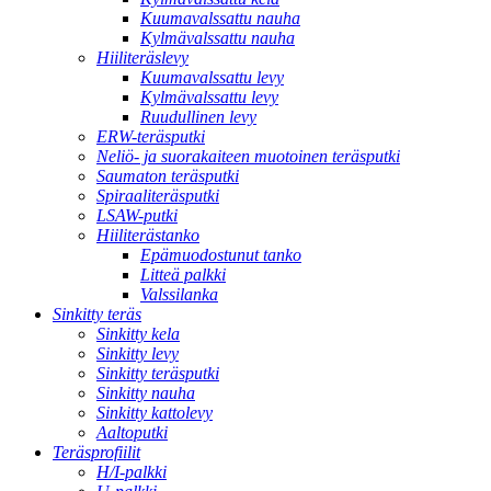
Kuumavalssattu nauha
Kylmävalssattu nauha
Hiiliteräslevy
Kuumavalssattu levy
Kylmävalssattu levy
Ruudullinen levy
ERW-teräsputki
Neliö- ja suorakaiteen muotoinen teräsputki
Saumaton teräsputki
Spiraaliteräsputki
LSAW-putki
Hiiliterästanko
Epämuodostunut tanko
Litteä palkki
Valssilanka
Sinkitty teräs
Sinkitty kela
Sinkitty levy
Sinkitty teräsputki
Sinkitty nauha
Sinkitty kattolevy
Aaltoputki
Teräsprofiilit
H/I-palkki