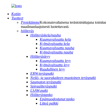
Kotiin
Tuotteet
Projektimme
Kokonaisvaltaisena terästoimittajana toimita
maailmanlaajuisesti luotettavasti.
hiiliteräs
Hiiliteräskela/nauha
Kuumavalssattu kela
Kylmävalssattu kela
Kuumavalssattu nauha
Kylmävalssattu nauha
Hiiliteräslevy
Kuumavalssattu levy
Kylmävalssattu levy
Ruudullinen levy
ERW-teräsputki
Neliö- ja suorakaiteen muotoinen teräsputki
Saumaton teräsputki
Spiraaliteräsputki
LSAW-putki
Hiiliterästanko
Epämuodostunut tanko
Litteä palkki