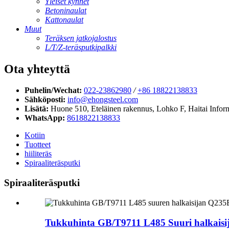
Yleiset kynnet
Betoninaulat
Kattonaulat
Muut
Teräksen jatkojalostus
L/T/Z-teräsputkipalkki
Ota yhteyttä
Puhelin/Wechat:
022-23862980
/
+86 18822138833
Sähköposti:
info@ehongsteel.com
Lisätä:
Huone 510, Eteläinen rakennus, Lohko F, ​​Haitai Infor
WhatsApp:
8618822138833
Kotiin
Tuotteet
hiiliteräs
Spiraaliteräsputki
Spiraaliteräsputki
Tukkuhinta GB/T9711 L485 Suuri halkaisij