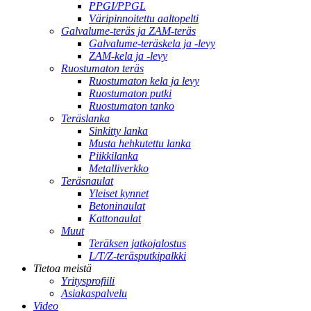
PPGI/PPGL
Väripinnoitettu aaltopelti
Galvalume-teräs ja ZAM-teräs
Galvalume-teräskela ja -levy
ZAM-kela ja -levy
Ruostumaton teräs
Ruostumaton kela ja levy
Ruostumaton putki
Ruostumaton tanko
Teräslanka
Sinkitty lanka
Musta hehkutettu lanka
Piikkilanka
Metalliverkko
Teräsnaulat
Yleiset kynnet
Betoninaulat
Kattonaulat
Muut
Teräksen jatkojalostus
L/T/Z-teräsputkipalkki
Tietoa meistä
Yritysprofiili
Asiakaspalvelu
Video