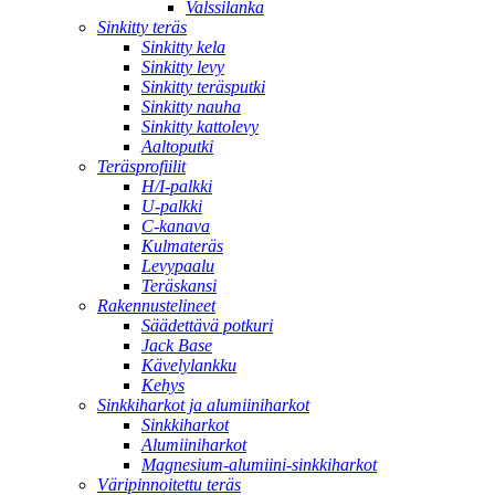
Valssilanka
Sinkitty teräs
Sinkitty kela
Sinkitty levy
Sinkitty teräsputki
Sinkitty nauha
Sinkitty kattolevy
Aaltoputki
Teräsprofiilit
H/I-palkki
U-palkki
C-kanava
Kulmateräs
Levypaalu
Teräskansi
Rakennustelineet
Säädettävä potkuri
Jack Base
Kävelylankku
Kehys
Sinkkiharkot ja alumiiniharkot
Sinkkiharkot
Alumiiniharkot
Magnesium-alumiini-sinkkiharkot
Väripinnoitettu teräs