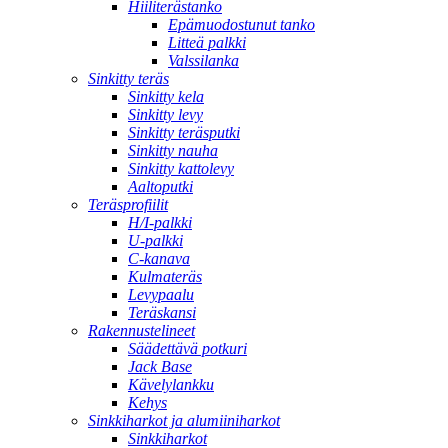
Hiiliterästanko
Epämuodostunut tanko
Litteä palkki
Valssilanka
Sinkitty teräs
Sinkitty kela
Sinkitty levy
Sinkitty teräsputki
Sinkitty nauha
Sinkitty kattolevy
Aaltoputki
Teräsprofiilit
H/I-palkki
U-palkki
C-kanava
Kulmateräs
Levypaalu
Teräskansi
Rakennustelineet
Säädettävä potkuri
Jack Base
Kävelylankku
Kehys
Sinkkiharkot ja alumiiniharkot
Sinkkiharkot