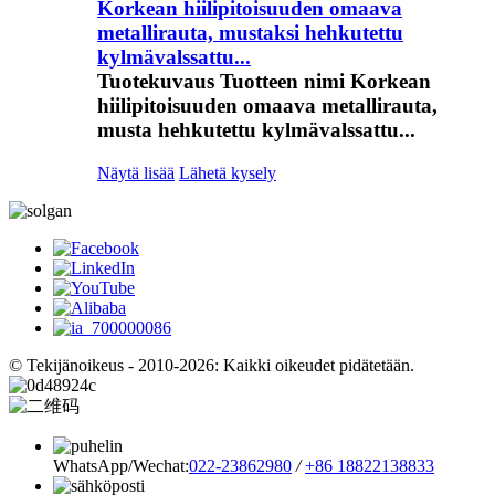
Korkean hiilipitoisuuden omaava
metallirauta, mustaksi hehkutettu
kylmävalssattu...
Tuotekuvaus Tuotteen nimi Korkean
hiilipitoisuuden omaava metallirauta,
musta hehkutettu kylmävalssattu...
Näytä lisää
Lähetä kysely
© Tekijänoikeus - 2010-2026: Kaikki oikeudet pidätetään.
WhatsApp/Wechat:
022-23862980
/
+86 18822138833