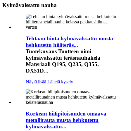
Kylmävalssattu nauha
Tehtaan hinta kylmävalssattu musta
hehkutettu hiiliteräs...
Tuotekuvaus Tuotteen nimi
kylmävalssattu teräsnauhakela
Materiaali Q195, Q235, Q355,
DX51D...
Näytä lisää
Lähetä kysely
Korkean hiilipitoisuuden omaava
metallirauta musta hehkutettu
kylmävalssattu...