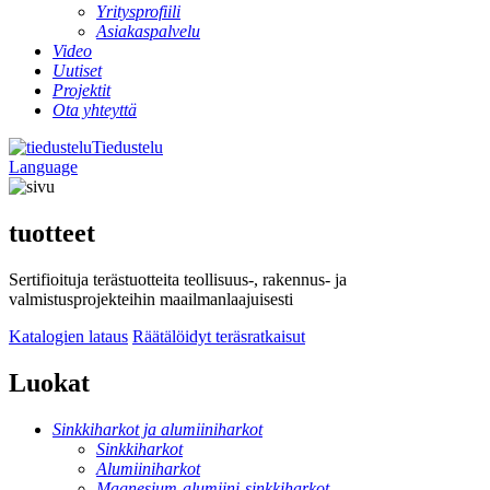
Yritysprofiili
Asiakaspalvelu
Video
Uutiset
Projektit
Ota yhteyttä
Tiedustelu
Language
tuotteet
Sertifioituja terästuotteita teollisuus-, rakennus- ja
valmistusprojekteihin maailmanlaajuisesti
Katalogien lataus
Räätälöidyt teräsratkaisut
Luokat
Sinkkiharkot ja alumiiniharkot
Sinkkiharkot
Alumiiniharkot
Magnesium-alumiini-sinkkiharkot