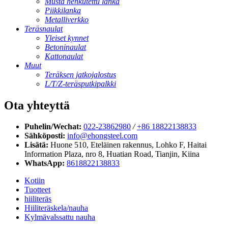
Musta hehkutettu lanka
Piikkilanka
Metalliverkko
Teräsnaulat
Yleiset kynnet
Betoninaulat
Kattonaulat
Muut
Teräksen jatkojalostus
L/T/Z-teräsputkipalkki
Ota yhteyttä
Puhelin/Wechat:
022-23862980
/
+86 18822138833
Sähköposti:
info@ehongsteel.com
Lisätä:
Huone 510, Eteläinen rakennus, Lohko F, ​​Haitai
Information Plaza, nro 8, Huatian Road, Tianjin, Kiina
WhatsApp:
8618822138833
Kotiin
Tuotteet
hiiliteräs
Hiiliteräskela/nauha
Kylmävalssattu nauha