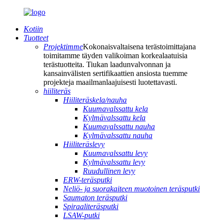
Kotiin
Tuotteet
Projektimme
Kokonaisvaltaisena terästoimittajana
toimitamme täyden valikoiman korkealaatuisia
terästuotteita. Tiukan laadunvalvonnan ja
kansainvälisten sertifikaattien ansiosta tuemme
projekteja maailmanlaajuisesti luotettavasti.
hiiliteräs
Hiiliteräskela/nauha
Kuumavalssattu kela
Kylmävalssattu kela
Kuumavalssattu nauha
Kylmävalssattu nauha
Hiiliteräslevy
Kuumavalssattu levy
Kylmävalssattu levy
Ruudullinen levy
ERW-teräsputki
Neliö- ja suorakaiteen muotoinen teräsputki
Saumaton teräsputki
Spiraaliteräsputki
LSAW-putki