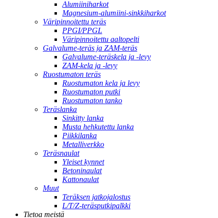
Alumiiniharkot
Magnesium-alumiini-sinkkiharkot
Väripinnoitettu teräs
PPGI/PPGL
Väripinnoitettu aaltopelti
Galvalume-teräs ja ZAM-teräs
Galvalume-teräskela ja -levy
ZAM-kela ja -levy
Ruostumaton teräs
Ruostumaton kela ja levy
Ruostumaton putki
Ruostumaton tanko
Teräslanka
Sinkitty lanka
Musta hehkutettu lanka
Piikkilanka
Metalliverkko
Teräsnaulat
Yleiset kynnet
Betoninaulat
Kattonaulat
Muut
Teräksen jatkojalostus
L/T/Z-teräsputkipalkki
Tietoa meistä