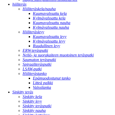
hiiliteräs
Hiiliteräskela/nauha
Kuumavalssattu kela
Kylmävalssattu kela
Kuumavalssattu nauha
Kylmävalssattu nauha
Hiiliteräslevy
Kuumavalssattu levy
Kylmävalssattu levy
Ruudullinen levy
ERW-teräsputki
Neliö- ja suorakaiteen muotoinen teräsputki
Saumaton teräsputki
Spiraaliteräsputki
LSAW-putki
Hiiliterästanko
Epämuodostunut tanko
Litteä palkki
Valssilanka
Sinkitty teräs
Sinkitty kela
Sinkitty levy
Sinkitty teräsputki
Sinkitty nauha