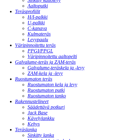
Sinkitty kattolevy
Aaltoputki
Teräsprofiilit
H/I-palkki
U-palkki
C-kanava
Kulmateräs
Levypaalu
Väripinnoitettu teräs
PPGI/PPGL
Väripinnoitettu aaltopelti
Galvalume-teräs ja ZAM-teräs
Galvalume-teräskela ja -levy
ZAM-kela ja -levy
Ruostumaton teräs
Ruostumaton kela ja levy
Ruostumaton putki
Ruostumaton tanko
Rakennustelineet
Säädettävä potkuri
Jack Base
Kävelylankku
Kehys
Teräslanka
Sinkitty lanka