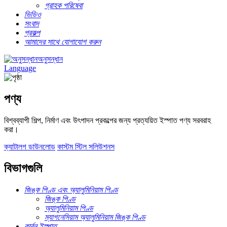
গ্রাহক পরিষেবা
ভিডিও
সংবাদ
প্রকল্প
আমাদের সাথে যোগাযোগ করুন
অনুসন্ধান
Language
পণ্য
বিশ্বব্যাপী শিল্প, নির্মাণ এবং উৎপাদন প্রকল্পের জন্য প্রত্যয়িত ইস্পাত পণ্য সরবরাহ
করা।
ক্যাটালগ ডাউনলোড
কাস্টম স্টিল সলিউশনস
বিভাগগুলি
জিঙ্ক পিণ্ড এবং অ্যালুমিনিয়াম পিণ্ড
জিঙ্ক পিণ্ড
অ্যালুমিনিয়াম পিণ্ড
ম্যাগনেসিয়াম অ্যালুমিনিয়াম জিঙ্ক পিণ্ড
কার্বন ইস্পাত