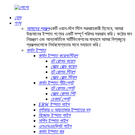
হোম
পণ্য
আমাদের প্রকল্প
একটি ওয়ান-স্টপ স্টিল সরবরাহকারী হিসেবে, আমরা
উচ্চমানের ইস্পাত পণ্যের একটি সম্পূর্ণ পরিসর সরবরাহ করি। কঠোর মান
নিয়ন্ত্রণ এবং আন্তর্জাতিক সার্টিফিকেশনের মাধ্যমে আমরা বিশ্বজুড়ে
প্রকল্পগুলোকে নির্ভরযোগ্যতার সাথে সহায়তা করি।
কার্বন ইস্পাত
কার্বন ইস্পাত কয়েল/স্ট্রিপ
হট রোলড কয়েল
কোল্ড রোল্ড কয়েল
হট রোলড স্ট্রিপ
কোল্ড রোল্ড স্ট্রিপ
কার্বন ইস্পাত শীট/প্লেট
হট রোলড প্লেট
কোল্ড রোলড শিট
চেকার্ড প্লেট
ERW ইস্পাত পাইপ
বর্গাকার ও আয়তাকার ইস্পাতের নল
বিজোড় ইস্পাত পাইপ
সর্পিল ইস্পাত পাইপ
এলএসএডব্লিউ পাইপ
কার্বন ইস্পাত বার