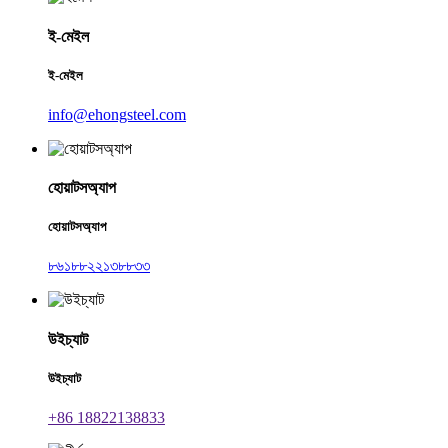
ই-মেইল
ই-মেইল
info@ehongsteel.com
হোয়াটসঅ্যাপ
হোয়াটসঅ্যাপ
৮৬১৮৮২২১৩৮৮৩৩
উইচ্যাট
উইচ্যাট
+86 18822138833