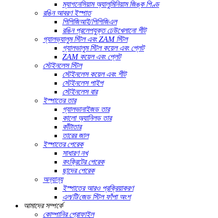
ম্যাগনেসিয়াম অ্যালুমিনিয়াম জিঙ্ক পিণ্ড
রঙিন আবরণ ইস্পাত
পিপিজিআই/পিপিজিএল
রঙিন প্রলেপযুক্ত ঢেউখেলানো শীট
গ্যালভ্যালুম স্টিল এবং ZAM স্টিল
গ্যালভালুম স্টিল কয়েল এবং প্লেট
ZAM কয়েল এবং প্লেট
স্টেইনলেস স্টিল
স্টেইনলেস কয়েল এবং শীট
স্টেইনলেস পাইপ
স্টেইনলেস বার
ইস্পাতের তার
গ্যালভানাইজড তার
কালো অ্যানিলড তার
কাঁটাতার
তারের জাল
ইস্পাতের পেরেক
সাধারণ নখ
কংক্রিটের পেরেক
ছাদের পেরেক
অন্যান্য
ইস্পাতের আরও প্রক্রিয়াকরণ
এল/টি/জেড স্টিল ফাঁপা অংশ
আমাদের সম্পর্কে
কোম্পানির প্রোফাইল