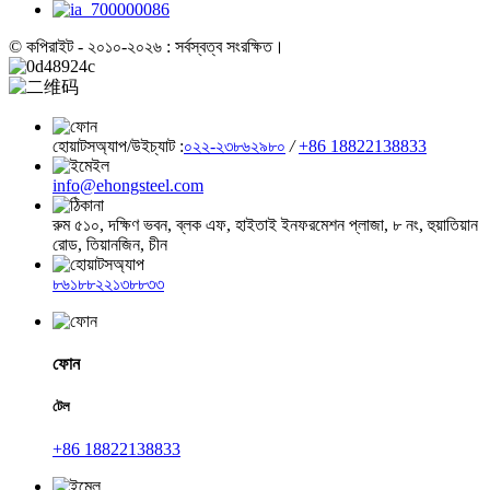
© কপিরাইট - ২০১০-২০২৬ : সর্বস্বত্ব সংরক্ষিত।
হোয়াটসঅ্যাপ/উইচ্যাট :
০২২-২৩৮৬২৯৮০
/
+86 18822138833
info@ehongsteel.com
রুম ৫১০, দক্ষিণ ভবন, ব্লক এফ, হাইতাই ইনফরমেশন প্লাজা, ৮ নং, হুয়াতিয়ান
রোড, তিয়ানজিন, চীন
৮৬১৮৮২২১৩৮৮৩৩
ফোন
টেল
+86 18822138833