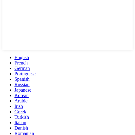
English
French
German
Portuguese
Spanish
Russian
Japanese
Korean
Arabic
Irish
Greek
Turkish
Italian
Danish
Romanian