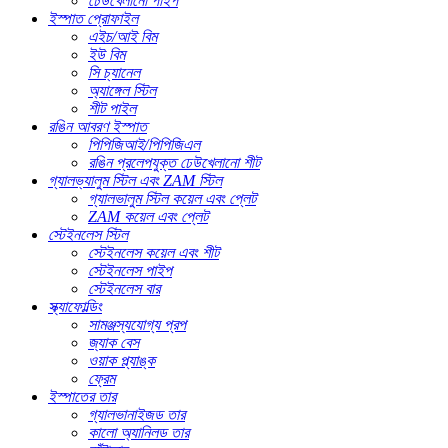
ঢেউখেলানো পাইপ
ইস্পাত প্রোফাইল
এইচ/আই বিম
ইউ বিম
সি চ্যানেল
অ্যাঙ্গেল স্টিল
শীট পাইল
রঙিন আবরণ ইস্পাত
পিপিজিআই/পিপিজিএল
রঙিন প্রলেপযুক্ত ঢেউখেলানো শীট
গ্যালভ্যালুম স্টিল এবং ZAM স্টিল
গ্যালভালুম স্টিল কয়েল এবং প্লেট
ZAM কয়েল এবং প্লেট
স্টেইনলেস স্টিল
স্টেইনলেস কয়েল এবং শীট
স্টেইনলেস পাইপ
স্টেইনলেস বার
স্ক্যাফোল্ডিং
সামঞ্জস্যযোগ্য প্রপ
জ্যাক বেস
ওয়াক প্ল্যাঙ্ক
ফ্রেম
ইস্পাতের তার
গ্যালভানাইজড তার
কালো অ্যানিলড তার