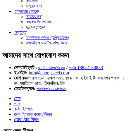
কাঁটাতার
তারের জাল
ইস্পাতের পেরেক
সাধারণ নখ
কংক্রিটের পেরেক
ছাদের পেরেক
অন্যান্য
ইস্পাতের আরও প্রক্রিয়াকরণ
এল/টি/জেড স্টিল ফাঁপা অংশ
আমাদের সাথে যোগাযোগ করুন
ফোন/উইচ্যাট :
০২২-২৩৮৬২৯৮০
/
+86 18822138833
ই-মেইল:
info@ehongsteel.com
যোগ করুন:
রুম ৫১০, দক্ষিণ ভবন, ব্লক এফ, হাইতাই ইনফরমেশন প্লাজা, ৮
নং, হুয়াতিয়ান রোড, তিয়ানজিন, চীন
হোয়াটসঅ্যাপ:
৮৬১৮৮২২১৩৮৮৩৩
হোম
পণ্য
কার্বন ইস্পাত
কার্বন ইস্পাত কয়েল/স্ট্রিপ
কোল্ড রোল্ড স্ট্রিপ
কোল্ড রোল্ড স্ট্রিপ