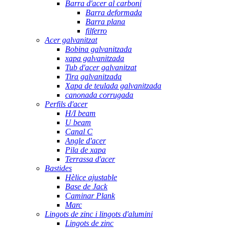
Barra d'acer al carboni
Barra deformada
Barra plana
filferro
Acer galvanitzat
Bobina galvanitzada
xapa galvanitzada
Tub d'acer galvanitzat
Tira galvanitzada
Xapa de teulada galvanitzada
canonada corrugada
Perfils d'acer
H/I beam
U beam
Canal C
Angle d'acer
Pila de xapa
Terrassa d'acer
Bastides
Hèlice ajustable
Base de Jack
Caminar Plank
Marc
Lingots de zinc i lingots d'alumini
Lingots de zinc