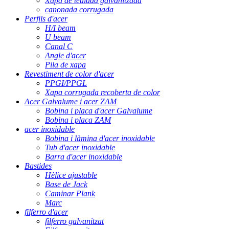
Xapa de teulada galvanitzada
canonada corrugada
Perfils d'acer
H/I beam
U beam
Canal C
Angle d'acer
Pila de xapa
Revestiment de color d'acer
PPGI/PPGL
Xapa corrugada recoberta de color
Acer Galvalume i acer ZAM
Bobina i placa d'acer Galvalume
Bobina i placa ZAM
acer inoxidable
Bobina i làmina d'acer inoxidable
Tub d'acer inoxidable
Barra d'acer inoxidable
Bastides
Hèlice ajustable
Base de Jack
Caminar Plank
Marc
filferro d'acer
filferro galvanitzat