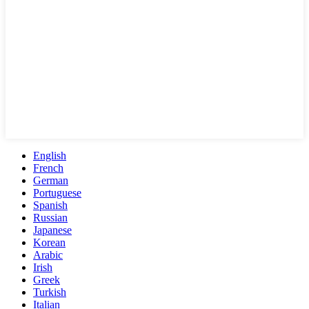
English
French
German
Portuguese
Spanish
Russian
Japanese
Korean
Arabic
Irish
Greek
Turkish
Italian