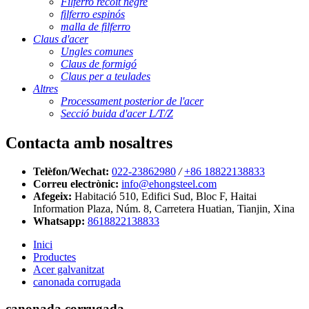
Filferro recoit negre
filferro espinós
malla de filferro
Claus d'acer
Ungles comunes
Claus de formigó
Claus per a teulades
Altres
Processament posterior de l'acer
Secció buida d'acer L/T/Z
Contacta amb nosaltres
Telèfon/Wechat:
022-23862980
/
+86 18822138833
Correu electrònic:
info@ehongsteel.com
Afegeix:
Habitació 510, Edifici Sud, Bloc F, Haitai
Information Plaza, Núm. 8, Carretera Huatian, Tianjin, Xina
Whatsapp:
8618822138833
Inici
Productes
Acer galvanitzat
canonada corrugada
canonada corrugada