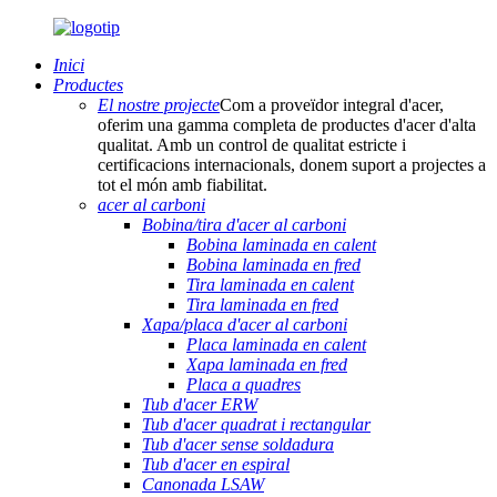
Inici
Productes
El nostre projecte
Com a proveïdor integral d'acer,
oferim una gamma completa de productes d'acer d'alta
qualitat. Amb un control de qualitat estricte i
certificacions internacionals, donem suport a projectes a
tot el món amb fiabilitat.
acer al carboni
Bobina/tira d'acer al carboni
Bobina laminada en calent
Bobina laminada en fred
Tira laminada en calent
Tira laminada en fred
Xapa/placa d'acer al carboni
Placa laminada en calent
Xapa laminada en fred
Placa a quadres
Tub d'acer ERW
Tub d'acer quadrat i rectangular
Tub d'acer sense soldadura
Tub d'acer en espiral
Canonada LSAW