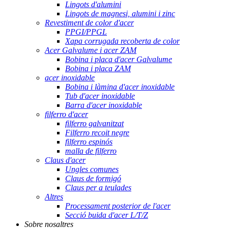
Lingots d'alumini
Lingots de magnesi, alumini i zinc
Revestiment de color d'acer
PPGI/PPGL
Xapa corrugada recoberta de color
Acer Galvalume i acer ZAM
Bobina i placa d'acer Galvalume
Bobina i placa ZAM
acer inoxidable
Bobina i làmina d'acer inoxidable
Tub d'acer inoxidable
Barra d'acer inoxidable
filferro d'acer
filferro galvanitzat
Filferro recoit negre
filferro espinós
malla de filferro
Claus d'acer
Ungles comunes
Claus de formigó
Claus per a teulades
Altres
Processament posterior de l'acer
Secció buida d'acer L/T/Z
Sobre nosaltres