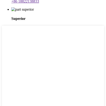
+86 18822138833
Superior