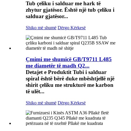
Tub çeliku i salduar me hark të
zhytur gjatësor. Është një tub çeliku i
salduar gjatësor...
Shiko më shumë
Dërgo Kërkesë
Çmimi me shumicë GB/T9711 L485
me diametër të madh Q2...
Detajet e Produktit Tubi i salduar
spiral është bërë duke mbështjellë një
shirit çeliku me strukturë me karbon
të ulët...
Shiko më shumë
Dërgo Kërkesë