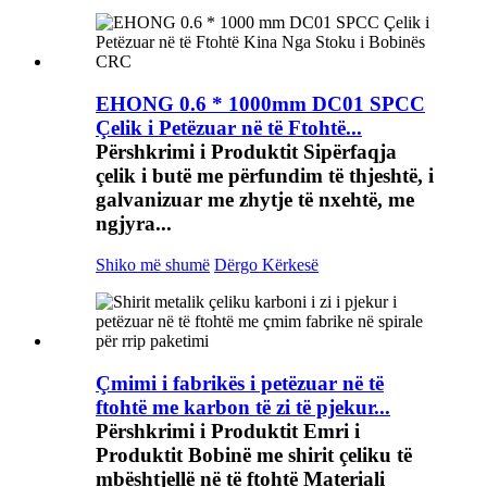
EHONG 0.6 * 1000mm DC01 SPCC
Çelik i Petëzuar në të Ftohtë...
Përshkrimi i Produktit Sipërfaqja
çelik i butë me përfundim të thjeshtë, i
galvanizuar me zhytje të nxehtë, me
ngjyra...
Shiko më shumë
Dërgo Kërkesë
Çmimi i fabrikës i petëzuar në të
ftohtë me karbon të zi të pjekur...
Përshkrimi i Produktit Emri i
Produktit Bobinë me shirit çeliku të
mbështjellë në të ftohtë Materiali