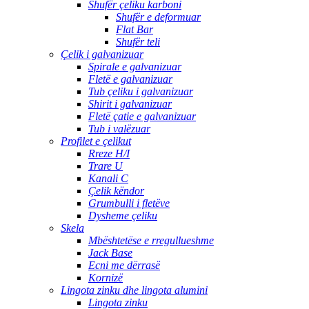
Shufër çeliku karboni
Shufër e deformuar
Flat Bar
Shufër teli
Çelik i galvanizuar
Spirale e galvanizuar
Fletë e galvanizuar
Tub çeliku i galvanizuar
Shirit i galvanizuar
Fletë çatie e galvanizuar
Tub i valëzuar
Profilet e çelikut
Rreze H/I
Trare U
Kanali C
Çelik këndor
Grumbulli i fletëve
Dysheme çeliku
Skela
Mbështetëse e rregullueshme
Jack Base
Ecni me dërrasë
Kornizë
Lingota zinku dhe lingota alumini
Lingota zinku