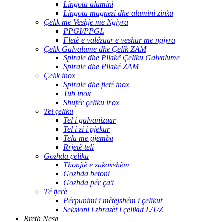
Lingota alumini
Lingota magnezi dhe alumini zinku
Çelik me Veshje me Ngjyra
PPGI/PPGL
Fletë e valëzuar e veshur me ngjyra
Çelik Galvalume dhe Çelik ZAM
Spirale dhe Pllakë Çeliku Galvalume
Spirale dhe Pllakë ZAM
Çelik inox
Spirale dhe fletë inox
Tub inox
Shufër çeliku inox
Tel çeliku
Tel i galvanizuar
Tel i zi i pjekur
Tela me gjemba
Rrjetë teli
Gozhda çeliku
Thonjtë e zakonshëm
Gozhda betoni
Gozhda për çati
Të tjerë
Përpunimi i mëtejshëm i çelikut
Seksioni i zbrazët i çelikut L/T/Z
Rreth Nesh