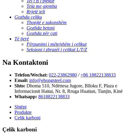
Tel i zi i pjekur
Tela me gjemba
Rrjetë teli
Gozhda çeliku
Thonjtë e zakonshëm
Gozhda betoni
Gozhda për çati
Të tjerë
Përpunimi i mëtejshëm i çelikut
Seksioni i zbrazët i çelikut L/T/Z
Na Kontaktoni
Telefon/Wechat:
022-23862980
/
+86 18822138833
Email:
info@ehongsteel.com
Shto:
Dhoma 510, Ndërtesa Jugore, Blloku F, Plaza e
Informacionit Haitai, Nr. 8, Rruga Huatian, Tianjin, Kinë
Whatsapp:
8618822138833
Shtëpi
Produkte
Çelik karboni
Çelik karboni