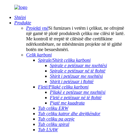
Shtëpi
Produkte
Projekti ynë
Si furnizues i vetëm i çelikut, ne ofrojmë
një gamë të plotë produktesh çeliku me cilësi të lartë.
Me kontroll të rreptë të cilësisë dhe certifikime
ndërkombëtare, ne mbështesim projekte në të gjithë
botën me besueshmëri.
Çelik karboni
Spirale/Shirit çeliku karboni
Spirale e petëzuar me nxehtësi
Spirale e petëzuar në të ftohtë
Shirit i petëzuar me nxehtësi
Shirit i petëzuar i ftohtë
Fletë/Pllakë çeliku karboni
Pllakë e petëzuar me nxehtësi
Fletë e petëzuar në të ftohtë
Pjatë me kuadrata
Tub çeliku ERW
Tub çeliku katror dhe drejtkëndor
Tub çeliku pa qepje
Tub çeliku spiral
Tub LSAW