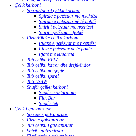
Çelik karboni
Spirale/Shirit çeliku karboni
Spirale e petëzuar me nxehtësi
Spirale e petëzuar në të ftohtë
Shirit i petëzuar me nxehtësi
Shirit i petëzuar i ftohtë
Fletë/Pllakë çeliku karboni
Pllakë e petëzuar me nxehtësi
Fletë e petëzuar në të ftohtë
Pjatë me kuadrata
Tub çeliku ERW
Tub çeliku katror dhe drejtkëndor
Tub çeliku pa qepje
Tub çeliku spiral
Tub LSAW
Shufër çeliku karboni
Shufër e deformuar
Flat Bar
Shufër teli
Çelik i galvanizuar
Spirale e galvanizuar
Fletë e galvanizuar
Tub çeliku i galvanizuar
Shirit i galvanizuar