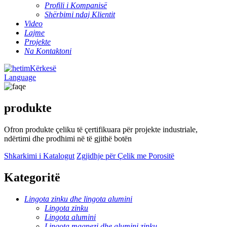
Profili i Kompanisë
Shërbimi ndaj Klientit
Video
Lajme
Projekte
Na Kontaktoni
Kërkesë
Language
produkte
Ofron produkte çeliku të çertifikuara për projekte industriale,
ndërtimi dhe prodhimi në të gjithë botën
Shkarkimi i Katalogut
Zgjidhje për Çelik me Porositë
Kategoritë
Lingota zinku dhe lingota alumini
Lingota zinku
Lingota alumini
Lingota magnezi dhe alumini zinku