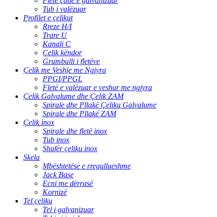
Fletë çatie e galvanizuar
Tub i valëzuar
Profilet e çelikut
Rreze H/I
Trare U
Kanali C
Çelik këndor
Grumbulli i fletëve
Çelik me Veshje me Ngjyra
PPGI/PPGL
Fletë e valëzuar e veshur me ngjyra
Çelik Galvalume dhe Çelik ZAM
Spirale dhe Pllakë Çeliku Galvalume
Spirale dhe Pllakë ZAM
Çelik inox
Spirale dhe fletë inox
Tub inox
Shufër çeliku inox
Skela
Mbështetëse e rregullueshme
Jack Base
Ecni me dërrasë
Kornizë
Tel çeliku
Tel i galvanizuar