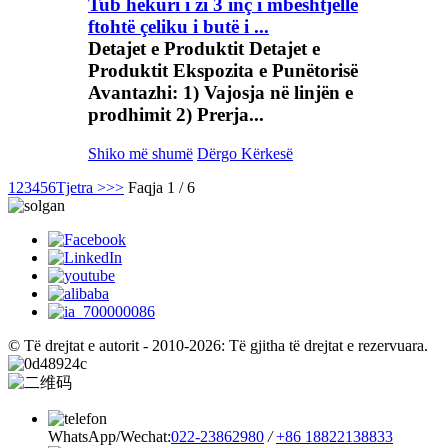
Tub hekuri i zi 3 inç i mbështjellë
ftohtë çeliku i butë i ...
Detajet e Produktit Detajet e
Produktit Ekspozita e Punëtorisë
Avantazhi: 1) Vajosja në linjën e
prodhimit 2) Prerja...
Shiko më shumë
Dërgo Kërkesë
1
2
3
4
5
6
Tjetra >
>>
Faqja 1 / 6
© Të drejtat e autorit - 2010-2026: Të gjitha të drejtat e rezervuara.
WhatsApp/Wechat:
022-23862980
/
+86 18822138833