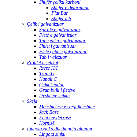
Shufër çeliku karboni
Shufër e deformuar
Flat Bar
Shufër teli
Çelik i galvanizuar
Spirale e galvanizuar
Fletë e galvanizuar
Tub çeliku i galvanizuar
Shirit i galvanizuar
Fletë çatie e galvanizuar
Tub i valëzuar
Profilet e çelikut
Rreze H/I
Trare U
Kanali C
Çelik këndor
Grumbulli i fletëve
Dysheme çeliku
Skela
Mbështetëse e rregullueshme
Jack Base
Ecni me dërrasë
Kornizë
Lingota zinku dhe lingota alumini
Lingota zinku