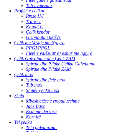
Fletë çatie e galvanizuar
Tub i valëzuar
Profilet e çelikut
Rreze H/I
Trare U
Kanali C
Çelik këndor
Grumbulli i fletëve
Çelik me Veshje me Ngjyra
PPGI/PPGL
Fletë e valëzuar e veshur me ngjyra
Çelik Galvalume dhe Çelik ZAM
Spirale dhe Pllakë Çeliku Galvalume
Spirale dhe Pllakë ZAM
Çelik inox
Spirale dhe fletë inox
Tub inox
Shufër çeliku inox
Skela
Mbështetëse e rregullueshme
Jack Base
Ecni me dërrasë
Kornizë
Tel çeliku
Tel i galvanizuar