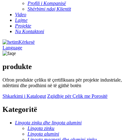
Profili i Kompanisë
Shërbimi ndaj Klientit
Video
Lajme
Projekte
Na Kontaktoni
Kërkesë
Language
produkte
Ofron produkte çeliku të çertifikuara për projekte industriale,
ndërtimi dhe prodhimi në të gjithë botën
Shkarkimi i Katalogut
Zgjidhje për Çelik me Porositë
Kategoritë
Lingota zinku dhe lingota alumini
Lingota zinku
Lingota alumini
Lingota magnezi dhe alumini zinku