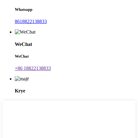
Whatsapp
8618822138833
WeChat
WeChat
+86 18822138833
Krye