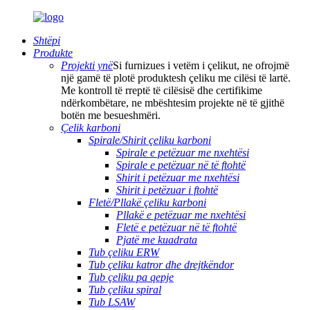
Shtëpi
Produkte
Projekti ynë
Si furnizues i vetëm i çelikut, ne ofrojmë
një gamë të plotë produktesh çeliku me cilësi të lartë.
Me kontroll të rreptë të cilësisë dhe certifikime
ndërkombëtare, ne mbështesim projekte në të gjithë
botën me besueshmëri.
Çelik karboni
Spirale/Shirit çeliku karboni
Spirale e petëzuar me nxehtësi
Spirale e petëzuar në të ftohtë
Shirit i petëzuar me nxehtësi
Shirit i petëzuar i ftohtë
Fletë/Pllakë çeliku karboni
Pllakë e petëzuar me nxehtësi
Fletë e petëzuar në të ftohtë
Pjatë me kuadrata
Tub çeliku ERW
Tub çeliku katror dhe drejtkëndor
Tub çeliku pa qepje
Tub çeliku spiral
Tub LSAW