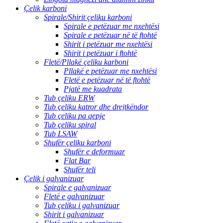
Çelik karboni
Spirale/Shirit çeliku karboni
Spirale e petëzuar me nxehtësi
Spirale e petëzuar në të ftohtë
Shirit i petëzuar me nxehtësi
Shirit i petëzuar i ftohtë
Fletë/Pllakë çeliku karboni
Pllakë e petëzuar me nxehtësi
Fletë e petëzuar në të ftohtë
Pjatë me kuadrata
Tub çeliku ERW
Tub çeliku katror dhe drejtkëndor
Tub çeliku pa qepje
Tub çeliku spiral
Tub LSAW
Shufër çeliku karboni
Shufër e deformuar
Flat Bar
Shufër teli
Çelik i galvanizuar
Spirale e galvanizuar
Fletë e galvanizuar
Tub çeliku i galvanizuar
Shirit i galvanizuar