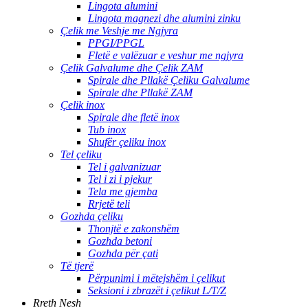
Lingota alumini
Lingota magnezi dhe alumini zinku
Çelik me Veshje me Ngjyra
PPGI/PPGL
Fletë e valëzuar e veshur me ngjyra
Çelik Galvalume dhe Çelik ZAM
Spirale dhe Pllakë Çeliku Galvalume
Spirale dhe Pllakë ZAM
Çelik inox
Spirale dhe fletë inox
Tub inox
Shufër çeliku inox
Tel çeliku
Tel i galvanizuar
Tel i zi i pjekur
Tela me gjemba
Rrjetë teli
Gozhda çeliku
Thonjtë e zakonshëm
Gozhda betoni
Gozhda për çati
Të tjerë
Përpunimi i mëtejshëm i çelikut
Seksioni i zbrazët i çelikut L/T/Z
Rreth Nesh