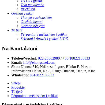
Tel i zi i pjekur
Tela me gjemba
Rrjetë teli
Gozhda çeliku
Thonjtë e zakonshëm
Gozhda betoni
Gozhda për çati
Të tjerë
Përpunimi i mëtejshëm i çelikut
Seksioni i zbrazët i çelikut L/T/Z
Na Kontaktoni
Telefon/Wechat:
022-23862980
/
+86 18822138833
Email:
info@ehongsteel.com
Shto:
Dhoma 510, Ndërtesa Jugore, Blloku F, Plaza e
Informacionit Haitai, Nr. 8, Rruga Huatian, Tianjin, Kinë
Whatsapp:
8618822138833
Shtëpi
Produkte
Të tjerë
Përpunimi i mëtejshëm i çelikut
Përpunimi i mëtejshëm i çelikut