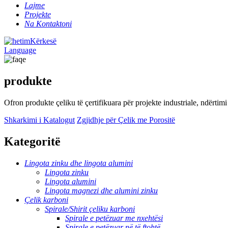
Lajme
Projekte
Na Kontaktoni
Kërkesë
Language
produkte
Ofron produkte çeliku të çertifikuara për projekte industriale, ndërtim
Shkarkimi i Katalogut
Zgjidhje për Çelik me Porositë
Kategoritë
Lingota zinku dhe lingota alumini
Lingota zinku
Lingota alumini
Lingota magnezi dhe alumini zinku
Çelik karboni
Spirale/Shirit çeliku karboni
Spirale e petëzuar me nxehtësi
Spirale e petëzuar në të ftohtë