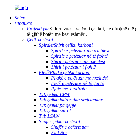
Shtëpi
Produkte
Projekti ynë
Si furnizues i vetëm i çelikut, ne ofrojmë një
të gjithë botën me besueshmëri.
Çelik karboni
Spirale/Shirit çeliku karboni
Spirale e petëzuar me nxehtësi
Spirale e petëzuar në të ftohtë
Shirit i petëzuar me nxehtësi
Shirit i petëzuar i ftohtë
Fletë/Pllakë çeliku karboni
Pllakë e petëzuar me nxehtësi
Fletë e petëzuar në të ftohtë
Pjatë me kuadrata
Tub çeliku ERW
Tub çeliku katror dhe drejtkëndor
Tub çeliku pa qepje
Tub çeliku spiral
Tub LSAW
Shufër çeliku karboni
Shufër e deformuar
Flat Bar