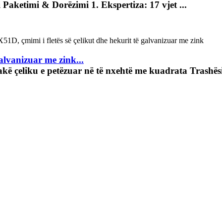
Paketimi & Dorëzimi 1. Ekspertiza: 17 vjet ...
lvanizuar me zink...
akë çeliku e petëzuar në të nxehtë me kuadrata Trashë