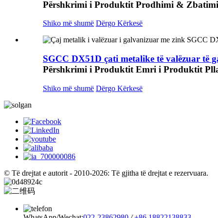
Përshkrimi i Produktit Prodhimi & Zbatimi 
Shiko më shumë
Dërgo Kërkesë
SGCC DX51D çati metalike të valëzuar të ga
Përshkrimi i Produktit Emri i Produktit Pll
Shiko më shumë
Dërgo Kërkesë
© Të drejtat e autorit - 2010-2026: Të gjitha të drejtat e rezervuara.
WhatsApp/Wechat:
022-23862980
/
+86 18822138833