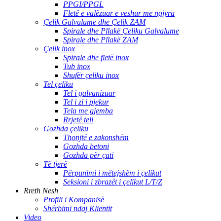
PPGI/PPGL
Fletë e valëzuar e veshur me ngjyra
Çelik Galvalume dhe Çelik ZAM
Spirale dhe Pllakë Çeliku Galvalume
Spirale dhe Pllakë ZAM
Çelik inox
Spirale dhe fletë inox
Tub inox
Shufër çeliku inox
Tel çeliku
Tel i galvanizuar
Tel i zi i pjekur
Tela me gjemba
Rrjetë teli
Gozhda çeliku
Thonjtë e zakonshëm
Gozhda betoni
Gozhda për çati
Të tjerë
Përpunimi i mëtejshëm i çelikut
Seksioni i zbrazët i çelikut L/T/Z
Rreth Nesh
Profili i Kompanisë
Shërbimi ndaj Klientit
Video