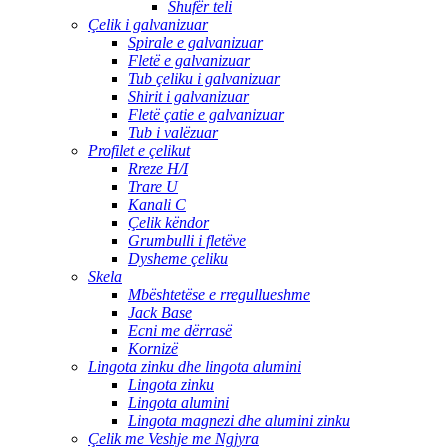
Shufër teli
Çelik i galvanizuar
Spirale e galvanizuar
Fletë e galvanizuar
Tub çeliku i galvanizuar
Shirit i galvanizuar
Fletë çatie e galvanizuar
Tub i valëzuar
Profilet e çelikut
Rreze H/I
Trare U
Kanali C
Çelik këndor
Grumbulli i fletëve
Dysheme çeliku
Skela
Mbështetëse e rregullueshme
Jack Base
Ecni me dërrasë
Kornizë
Lingota zinku dhe lingota alumini
Lingota zinku
Lingota alumini
Lingota magnezi dhe alumini zinku
Çelik me Veshje me Ngjyra