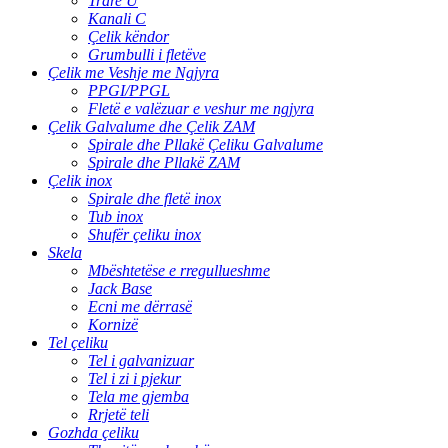
Trare U
Kanali C
Çelik këndor
Grumbulli i fletëve
Çelik me Veshje me Ngjyra
PPGI/PPGL
Fletë e valëzuar e veshur me ngjyra
Çelik Galvalume dhe Çelik ZAM
Spirale dhe Pllakë Çeliku Galvalume
Spirale dhe Pllakë ZAM
Çelik inox
Spirale dhe fletë inox
Tub inox
Shufër çeliku inox
Skela
Mbështetëse e rregullueshme
Jack Base
Ecni me dërrasë
Kornizë
Tel çeliku
Tel i galvanizuar
Tel i zi i pjekur
Tela me gjemba
Rrjetë teli
Gozhda çeliku