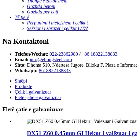
Thonjtë e zakonshëm
Gozhda betoni
Gozhda për çati
Të tjerë
Përpunimi i mëtejshëm i çelikut
Seksioni i zbrazët i çelikut L/T/Z
Na Kontaktoni
Telefon/Wechat:
022-23862980
/
+86 18822138833
Email:
info@ehongsteel.com
Shto:
Dhoma 510, Ndërtesa Jugore, Blloku F, Plaza e Informaci
Whatsapp:
8618822138833
Shtëpi
Produkte
Çelik i galvanizuar
Fletë çatie e galvanizuar
Fletë çatie e galvanizuar
DX51 Z60 0.45mm GI Hekur i valëzuar i gal