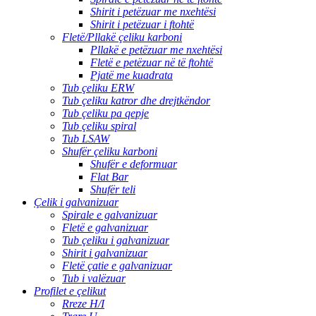
Shirit i petëzuar me nxehtësi
Shirit i petëzuar i ftohtë
Fletë/Pllakë çeliku karboni
Pllakë e petëzuar me nxehtësi
Fletë e petëzuar në të ftohtë
Pjatë me kuadrata
Tub çeliku ERW
Tub çeliku katror dhe drejtkëndor
Tub çeliku pa qepje
Tub çeliku spiral
Tub LSAW
Shufër çeliku karboni
Shufër e deformuar
Flat Bar
Shufër teli
Çelik i galvanizuar
Spirale e galvanizuar
Fletë e galvanizuar
Tub çeliku i galvanizuar
Shirit i galvanizuar
Fletë çatie e galvanizuar
Tub i valëzuar
Profilet e çelikut
Rreze H/I