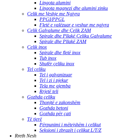
Lingota alumini
Lingota magnezi dhe alumini zinku
Çelik me Veshje me Ngjyra
PPGI/PPGL
Fletë e valëzuar e veshur me ngjyra
Çelik Galvalume dhe Çelik ZAM
Spirale dhe Pllakë Çeliku Galvalume
Spirale dhe Pllakë ZAM
Çelik inox
Spirale dhe fletë inox
Tub inox
Shufër çeliku inox
Tel çeliku
Tel i galvanizuar
Tel i zi i pjekur
Tela me gjemba
Rrjetë teli
Gozhda çeliku
Thonjtë e zakonshëm
Gozhda betoni
Gozhda për çati
Të tjerë
Përpunimi i mëtejshëm i çelikut
Seksioni i zbrazët i çelikut L/T/Z
Rreth Nesh