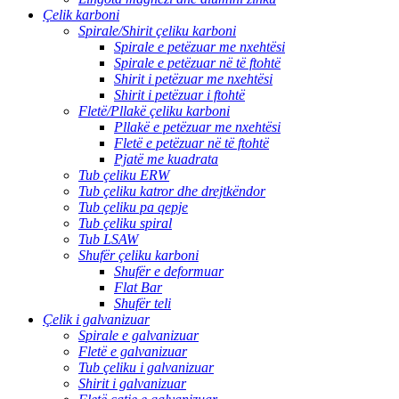
Çelik karboni
Spirale/Shirit çeliku karboni
Spirale e petëzuar me nxehtësi
Spirale e petëzuar në të ftohtë
Shirit i petëzuar me nxehtësi
Shirit i petëzuar i ftohtë
Fletë/Pllakë çeliku karboni
Pllakë e petëzuar me nxehtësi
Fletë e petëzuar në të ftohtë
Pjatë me kuadrata
Tub çeliku ERW
Tub çeliku katror dhe drejtkëndor
Tub çeliku pa qepje
Tub çeliku spiral
Tub LSAW
Shufër çeliku karboni
Shufër e deformuar
Flat Bar
Shufër teli
Çelik i galvanizuar
Spirale e galvanizuar
Fletë e galvanizuar
Tub çeliku i galvanizuar
Shirit i galvanizuar