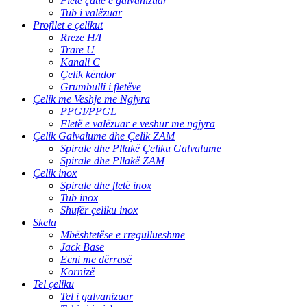
Fletë çatie e galvanizuar
Tub i valëzuar
Profilet e çelikut
Rreze H/I
Trare U
Kanali C
Çelik këndor
Grumbulli i fletëve
Çelik me Veshje me Ngjyra
PPGI/PPGL
Fletë e valëzuar e veshur me ngjyra
Çelik Galvalume dhe Çelik ZAM
Spirale dhe Pllakë Çeliku Galvalume
Spirale dhe Pllakë ZAM
Çelik inox
Spirale dhe fletë inox
Tub inox
Shufër çeliku inox
Skela
Mbështetëse e rregullueshme
Jack Base
Ecni me dërrasë
Kornizë
Tel çeliku
Tel i galvanizuar