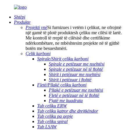
Shtëpi
Produkte
Projekti ynë
Si furnizues i vetëm i çelikut, ne ofrojmë
një gamë të plotë produktesh çeliku me cilësi të lartë.
Me kontroll të rreptë të cilësisë dhe certifikime
ndërkombëtare, ne mbështesim projekte në të gjithë
botën me besueshmëri.
Çelik karboni
Spirale/Shirit çeliku karboni
Spirale e petëzuar me nxehtësi
Spirale e petëzuar në të ftohtë
Shirit i petëzuar me nxehtësi
Shirit i petëzuar i ftohtë
Fletë/Pllakë çeliku karboni
Pllakë e petëzuar me nxehtësi
Fletë e petëzuar në të ftohtë
Pjatë me kuadrata
Tub çeliku ERW
Tub çeliku katror dhe drejtkëndor
Tub çeliku pa qepje
Tub çeliku spiral
Tub LSAW