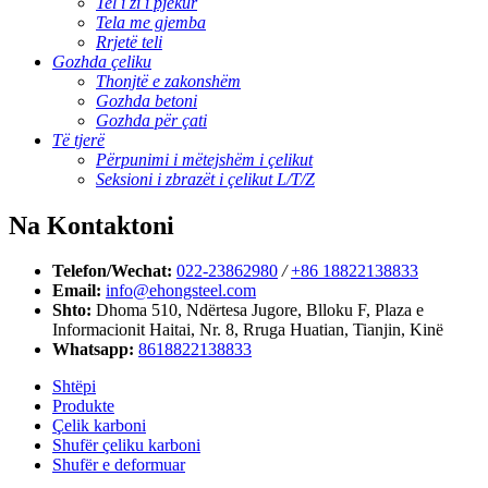
Tel i zi i pjekur
Tela me gjemba
Rrjetë teli
Gozhda çeliku
Thonjtë e zakonshëm
Gozhda betoni
Gozhda për çati
Të tjerë
Përpunimi i mëtejshëm i çelikut
Seksioni i zbrazët i çelikut L/T/Z
Na Kontaktoni
Telefon/Wechat:
022-23862980
/
+86 18822138833
Email:
info@ehongsteel.com
Shto:
Dhoma 510, Ndërtesa Jugore, Blloku F, Plaza e
Informacionit Haitai, Nr. 8, Rruga Huatian, Tianjin, Kinë
Whatsapp:
8618822138833
Shtëpi
Produkte
Çelik karboni
Shufër çeliku karboni
Shufër e deformuar