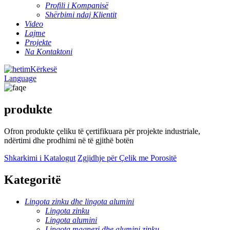
Profili i Kompanisë
Shërbimi ndaj Klientit
Video
Lajme
Projekte
Na Kontaktoni
Kërkesë
Language
produkte
Ofron produkte çeliku të çertifikuara për projekte industriale,
ndërtimi dhe prodhimi në të gjithë botën
Shkarkimi i Katalogut
Zgjidhje për Çelik me Porositë
Kategoritë
Lingota zinku dhe lingota alumini
Lingota zinku
Lingota alumini
Lingota magnezi dhe alumini zinku