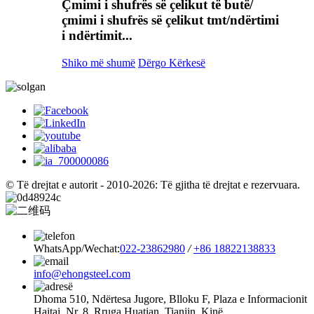
Çmimi i shufrës së çelikut të butë/
çmimi i shufrës së çelikut tmt/ndërtimi
i ndërtimit...
Shiko më shumë
Dërgo Kërkesë
© Të drejtat e autorit - 2010-2026: Të gjitha të drejtat e rezervuara.
WhatsApp/Wechat:
022-23862980
/
+86 18822138833
info@ehongsteel.com
Dhoma 510, Ndërtesa Jugore, Blloku F, Plaza e Informacionit
Haitai, Nr. 8, Rruga Huatian, Tianjin, Kinë