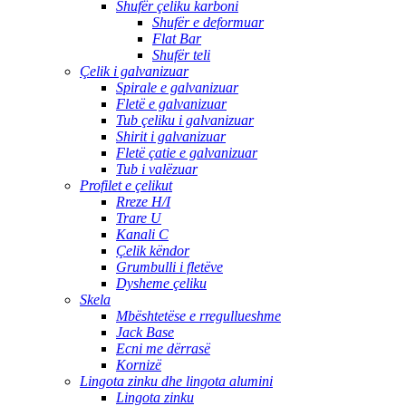
Shufër çeliku karboni
Shufër e deformuar
Flat Bar
Shufër teli
Çelik i galvanizuar
Spirale e galvanizuar
Fletë e galvanizuar
Tub çeliku i galvanizuar
Shirit i galvanizuar
Fletë çatie e galvanizuar
Tub i valëzuar
Profilet e çelikut
Rreze H/I
Trare U
Kanali C
Çelik këndor
Grumbulli i fletëve
Dysheme çeliku
Skela
Mbështetëse e rregullueshme
Jack Base
Ecni me dërrasë
Kornizë
Lingota zinku dhe lingota alumini
Lingota zinku