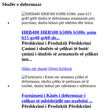
Shufër e deformuar
HRB400 HRB500 b500b b500c astm
615 gr40 gr60 de...
Përshkrimi i Produktit Përshkrimi
Çmimi i shufrës së çelikut të butë/
çmimi i shufrës së armaturës së çelikut
tmt...
Shiko më shumë
Dërgo Kërkesë
Furnizuesi i Kinës i deformuar i
çelikut të mbështjellë me nxehtësi ...
Përshkrimi i Produktit Përshkrimi