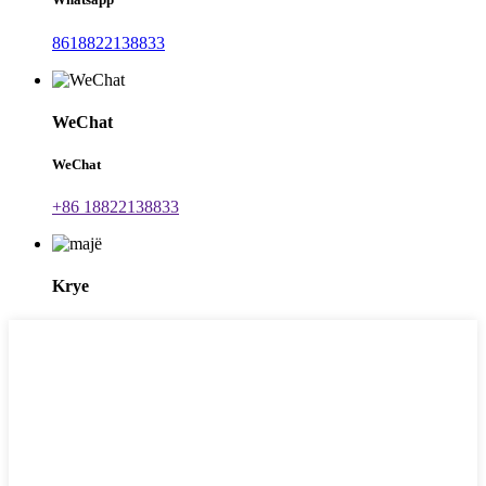
8618822138833
WeChat
WeChat
+86 18822138833
Krye