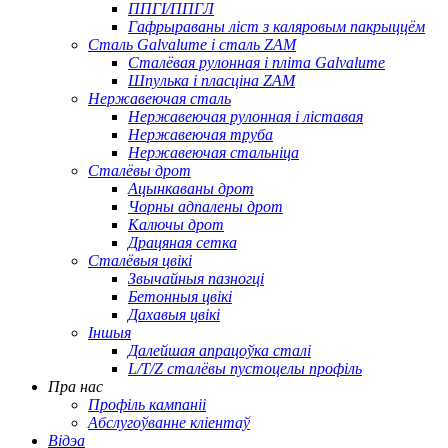
ППГІ/ППГЛ
Гафрыраваны ліст з каляровым пакрыццём
Сталь Galvalume і сталь ZAM
Сталёвая рулонная і пліта Galvalume
Шпулька і пласціна ZAM
Нержавеючая сталь
Нержавеючая рулонная і ліставая
Нержавеючая труба
Нержавеючая стальніца
Сталёвы дрот
Ацынкаваны дрот
Чорны адпалены дрот
Калючы дрот
Драцяная сетка
Сталёвыя цвікі
Звычайныя пазногці
Бетонныя цвікі
Дахавыя цвікі
Іншыя
Далейшая апрацоўка сталі
L/T/Z сталёвы пустоцелы профіль
Пра нас
Профіль кампаніі
Абслугоўванне кліентаў
Відэа