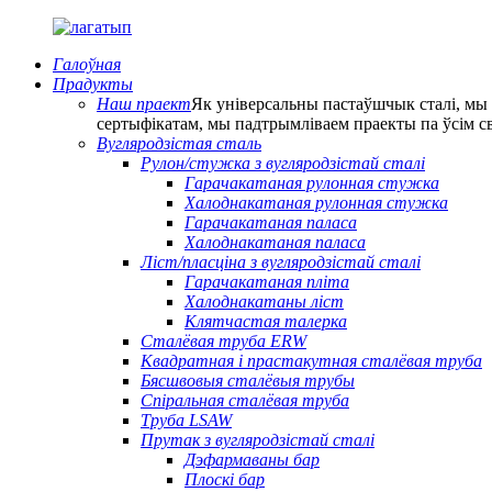
Галоўная
Прадукты
Наш праект
Як універсальны пастаўшчык сталі, мы
сертыфікатам, мы падтрымліваем праекты па ўсім с
Вугляродзістая сталь
Рулон/стужка з вугляродзістай сталі
Гарачакатаная рулонная стужка
Халоднакатаная рулонная стужка
Гарачакатаная паласа
Халоднакатаная паласа
Ліст/пласціна з вугляродзістай сталі
Гарачакатаная пліта
Халоднакатаны ліст
Клятчастая талерка
Сталёвая труба ERW
Квадратная і прастакутная сталёвая труба
Бясшвовыя сталёвыя трубы
Спіральная сталёвая труба
Труба LSAW
Прутак з вугляродзістай сталі
Дэфармаваны бар
Плоскі бар