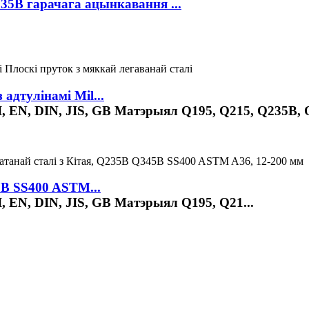
35B гарачага ацынкавання ...
адтулінамі Mil...
 EN, DIN, JIS, GB Матэрыял Q195, Q215, Q235B, Q
5B SS400 ASTM...
 EN, DIN, JIS, GB Матэрыял Q195, Q21...