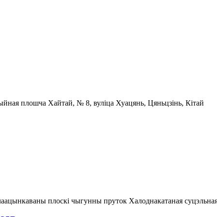
ыйная плошча Хайтай, № 8, вуліца Хуацянь, Цяньцзінь, Кітай