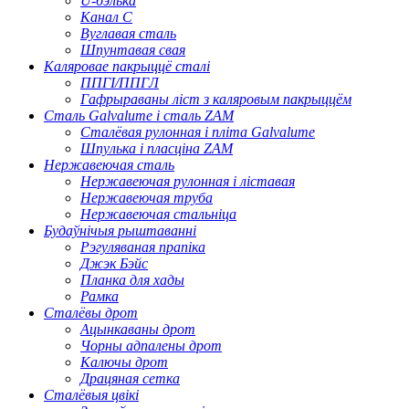
U-бэлька
Канал C
Вуглавая сталь
Шпунтавая свая
Каляровае пакрыццё сталі
ППГІ/ППГЛ
Гафрыраваны ліст з каляровым пакрыццём
Сталь Galvalume і сталь ZAM
Сталёвая рулонная і пліта Galvalume
Шпулька і пласціна ZAM
Нержавеючая сталь
Нержавеючая рулонная і ліставая
Нержавеючая труба
Нержавеючая стальніца
Будаўнічыя рыштаванні
Рэгуляваная прапіка
Джэк Бэйс
Планка для хады
Рамка
Сталёвы дрот
Ацынкаваны дрот
Чорны адпалены дрот
Калючы дрот
Драцяная сетка
Сталёвыя цвікі