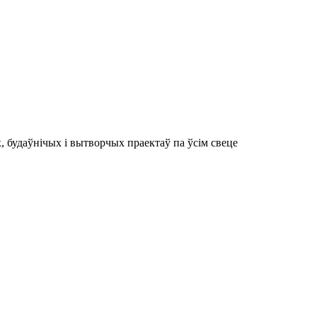
 будаўнічых і вытворчых праектаў па ўсім свеце