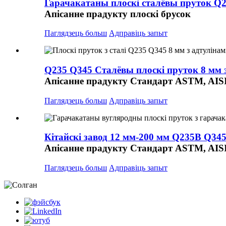
Гарачакатаны плоскі сталёвы пруток Q2
Апісанне прадукту плоскі брусок
Паглядзець больш
Адправіць запыт
Q235 Q345 Сталёвы плоскі пруток 8 мм з 
Апісанне прадукту Стандарт ASTM, AISI,
Паглядзець больш
Адправіць запыт
Кітайскі завод 12 мм-200 мм Q235B Q34
Апісанне прадукту Стандарт ASTM, AISI,
Паглядзець больш
Адправіць запыт