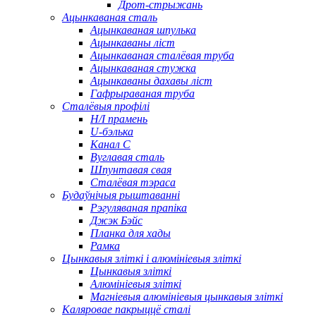
Дрот-стрыжань
Ацынкаваная сталь
Ацынкаваная шпулька
Ацынкаваны ліст
Ацынкаваная сталёвая труба
Ацынкаваная стужка
Ацынкаваны дахавы ліст
Гафрыраваная труба
Сталёвыя профілі
H/I прамень
U-бэлька
Канал C
Вуглавая сталь
Шпунтавая свая
Сталёвая тэраса
Будаўнічыя рыштаванні
Рэгуляваная прапіка
Джэк Бэйс
Планка для хады
Рамка
Цынкавыя зліткі і алюмініевыя зліткі
Цынкавыя зліткі
Алюмініевыя зліткі
Магніевыя алюмініевыя цынкавыя зліткі
Каляровае пакрыццё сталі