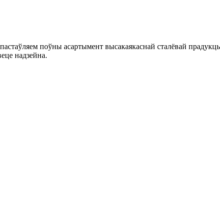
 пастаўляем поўны асартымент высакаякаснай сталёвай прадукцы
веце надзейна.