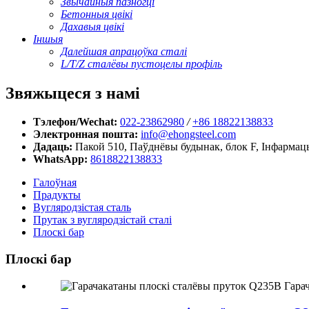
Звычайныя пазногці
Бетонныя цвікі
Дахавыя цвікі
Іншыя
Далейшая апрацоўка сталі
L/T/Z сталёвы пустоцелы профіль
Звяжыцеся з намі
Тэлефон/Wechat:
022-23862980
/
+86 18822138833
Электронная пошта:
info@ehongsteel.com
Дадаць:
Пакой 510, Паўднёвы будынак, блок F, Інфармац
WhatsApp:
8618822138833
Галоўная
Прадукты
Вугляродзістая сталь
Прутак з вугляродзістай сталі
Плоскі бар
Плоскі бар