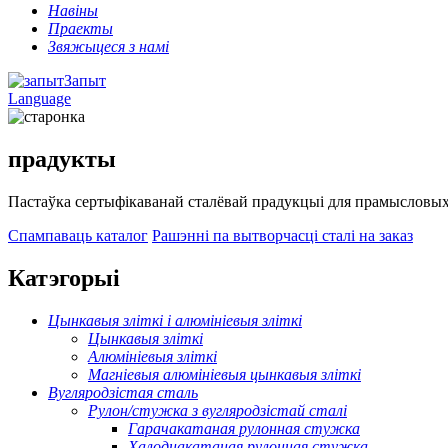
Навіны
Праекты
Звяжыцеся з намі
Запыт
Language
прадукты
Пастаўка сертыфікаванай сталёвай прадукцыі для прамысловых,
Спампаваць каталог
Рашэнні па вытворчасці сталі на заказ
Катэгорыі
Цынкавыя зліткі і алюмініевыя зліткі
Цынкавыя зліткі
Алюмініевыя зліткі
Магніевыя алюмініевыя цынкавыя зліткі
Вугляродзістая сталь
Рулон/стужка з вугляродзістай сталі
Гарачакатаная рулонная стужка
Халоднакатаная рулонная стужка