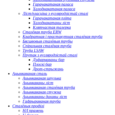
Гарачакатаная паласа
Халоднакатаная паласа
Ліст/пласціна з вугляродзістай сталі
Гарачакатаная пліта
Халоднакатаны ліст
Клятчастая талерка
Сталёвая труба ERW
Квадратная і прастакутная сталёвая труба
Бясшвовыя сталёвыя трубы
Спіральная сталёвая труба
Труба LSAW
Прутак з вугляродзістай сталі
Дэфармаваны бар
Плоскі бар
Дрот-стрыжань
Ацынкаваная сталь
Ацынкаваная шпулька
Ацынкаваны ліст
Ацынкаваная сталёвая труба
Ацынкаваная стужка
Ацынкаваны дахавы ліст
Гафрыраваная труба
Сталёвыя профілі
H/I прамень