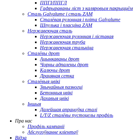
ППГІ/ППГЛ
Гафрыраваны ліст з каляровым пакрыццём
Сталь Galvalume і сталь ZAM
Сталёвая рулонная і пліта Galvalume
Шпулька і пласціна ZAM
Нержавеючая сталь
Нержавеючая рулонная і ліставая
Нержавеючая труба
Нержавеючая стальніца
Сталёвы дрот
Ацынкаваны дрот
Чорны адпалены дрот
Калючы дрот
Драцяная сетка
Сталёвыя цвікі
Звычайныя пазногці
Бетонныя цвікі
Дахавыя цвікі
Іншыя
Далейшая апрацоўка сталі
L/T/Z сталёвы пустоцелы профіль
Пра нас
Профіль кампаніі
Абслугоўванне кліентаў
Відэа