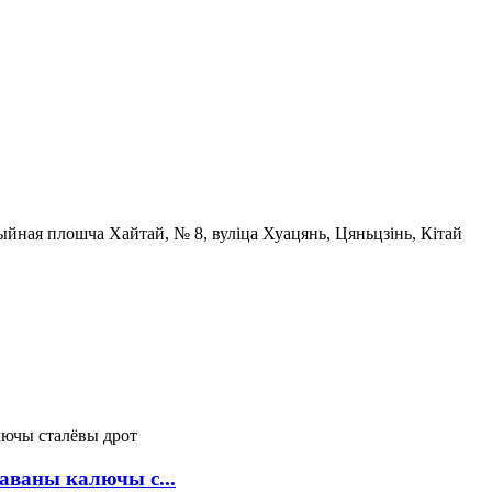
ыйная плошча Хайтай, № 8, вуліца Хуацянь, Цяньцзінь, Кітай
аваны калючы с...