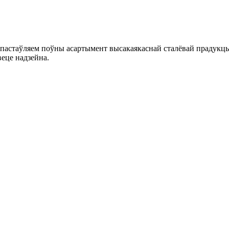
 пастаўляем поўны асартымент высакаякаснай сталёвай прадукцы
веце надзейна.