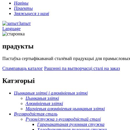
Навіны
Праекты
Звяжыцеся з намі
Запыт
Language
прадукты
Пастаўка сертыфікаванай сталёвай прадукцыі для прамысловых,
Спампаваць каталог
Рашэнні па вытворчасці сталі на заказ
Катэгорыі
Цынкавыя зліткі і алюмініевыя зліткі
Цынкавыя зліткі
Алюмініевыя зліткі
Магніевыя алюмініевыя цынкавыя зліткі
Вугляродзістая сталь
Рулон/стужка з вугляродзістай сталі
Гарачакатаная рулонная стужка
Халоднакатаная рулонная стужка