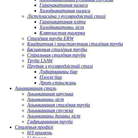
Гарачакатаная паласа
Халоднакатаная паласа
Ліст/пласціна з вугляродзістай сталі
Гарачакатаная пліта
Халоднакатаны ліст
Клятчастая талерка
Сталёвая труба ERW
Квадратная і прастакутная сталёвая труба
Бясшвовыя сталёвыя трубы
Спіральная сталёвая труба
Труба LSAW
Прутак з вугляродзістай сталі
Дэфармаваны бар
Плоскі бар
Дрот-стрыжань
Ацынкаваная сталь
Ацынкаваная шпулька
Ацынкаваны ліст
Ацынкаваная сталёвая труба
Ацынкаваная стужка
Ацынкаваны дахавы ліст
Гафрыраваная труба
Сталёвыя профілі
H/I прамень