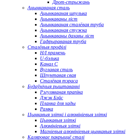
Дрот-стрыжань
Ацынкаваная сталь
Ацынкаваная шпулька
Ацынкаваны ліст
Ацынкаваная сталёвая труба
Ацынкаваная стужка
Ацынкаваны дахавы ліст
Гафрыраваная труба
Сталёвыя профілі
H/I прамень
U-бэлька
Канал C
Вуглавая сталь
Шпунтавая свая
Сталёвая тэраса
Будаўнічыя рыштаванні
Рэгуляваная прапіка
Джэк Бэйс
Планка для хады
Рамка
Цынкавыя зліткі і алюмініевыя зліткі
Цынкавыя зліткі
Алюмініевыя зліткі
Магніевыя алюмініевыя цынкавыя зліткі
Каляровае пакрыццё сталі