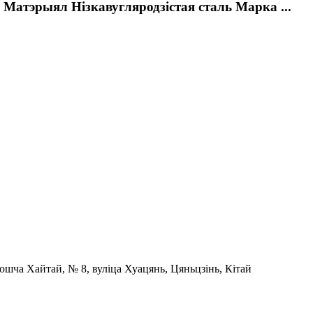
 Матэрыял Нізкавугляродзістая сталь Марка ...
шча Хайтай, № 8, вуліца Хуацянь, Цяньцзінь, Кітай