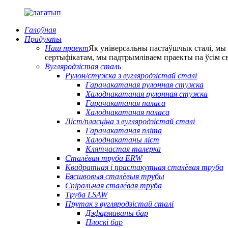
Галоўная
Прадукты
Наш праект
Як універсальны пастаўшчык сталі, мы
сертыфікатам, мы падтрымліваем праекты па ўсім с
Вугляродзістая сталь
Рулон/стужка з вугляродзістай сталі
Гарачакатаная рулонная стужка
Халоднакатаная рулонная стужка
Гарачакатаная паласа
Халоднакатаная паласа
Ліст/пласціна з вугляродзістай сталі
Гарачакатаная пліта
Халоднакатаны ліст
Клятчастая талерка
Сталёвая труба ERW
Квадратная і прастакутная сталёвая труба
Бясшвовыя сталёвыя трубы
Спіральная сталёвая труба
Труба LSAW
Прутак з вугляродзістай сталі
Дэфармаваны бар
Плоскі бар