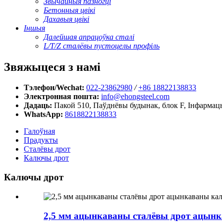
Звычайныя пазногці
Бетонныя цвікі
Дахавыя цвікі
Іншыя
Далейшая апрацоўка сталі
L/T/Z сталёвы пустоцелы профіль
Звяжыцеся з намі
Тэлефон/Wechat:
022-23862980
/
+86 18822138833
Электронная пошта:
info@ehongsteel.com
Дадаць:
Пакой 510, Паўднёвы будынак, блок F, Інфармац
WhatsApp:
8618822138833
Галоўная
Прадукты
Сталёвы дрот
Калючы дрот
Калючы дрот
2,5 мм ацынкаваны сталёвы дрот ацынк