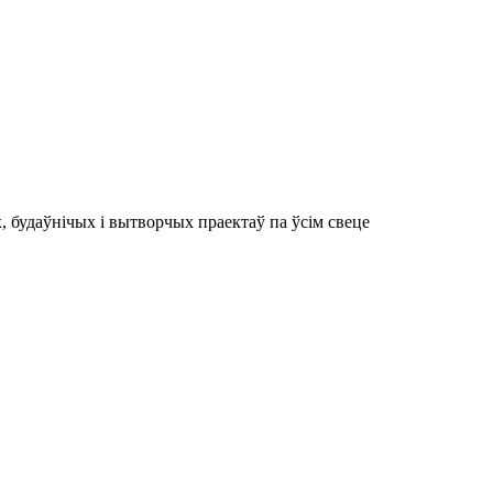
 будаўнічых і вытворчых праектаў па ўсім свеце