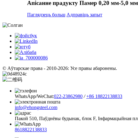
Апісанне прадукту Памер 0,20 мм-5,0 мм
Паглядзець больш
Адправіць запыт
© Аўтарскае права - 2010-2026: Усе правы абаронены.
WhatsApp/WeChat:
022-23862980
/
+86 18822138833
info@ehongsteel.com
Пакой 510, Паўднёвы будынак, блок F, Інфармацыйная пло
8618822138833