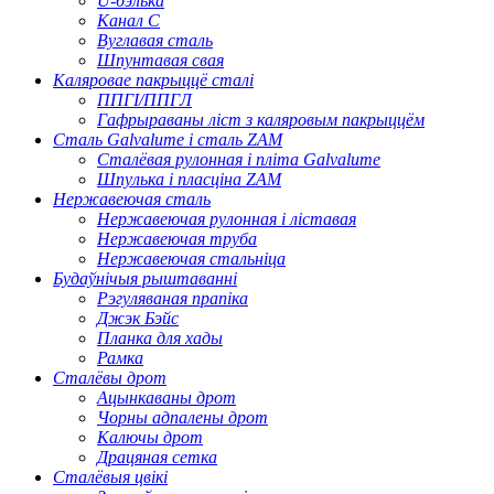
U-бэлька
Канал C
Вуглавая сталь
Шпунтавая свая
Каляровае пакрыццё сталі
ППГІ/ППГЛ
Гафрыраваны ліст з каляровым пакрыццём
Сталь Galvalume і сталь ZAM
Сталёвая рулонная і пліта Galvalume
Шпулька і пласціна ZAM
Нержавеючая сталь
Нержавеючая рулонная і ліставая
Нержавеючая труба
Нержавеючая стальніца
Будаўнічыя рыштаванні
Рэгуляваная прапіка
Джэк Бэйс
Планка для хады
Рамка
Сталёвы дрот
Ацынкаваны дрот
Чорны адпалены дрот
Калючы дрот
Драцяная сетка
Сталёвыя цвікі