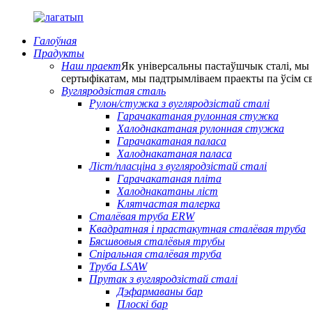
Галоўная
Прадукты
Наш праект
Як універсальны пастаўшчык сталі, мы
сертыфікатам, мы падтрымліваем праекты па ўсім с
Вугляродзістая сталь
Рулон/стужка з вугляродзістай сталі
Гарачакатаная рулонная стужка
Халоднакатаная рулонная стужка
Гарачакатаная паласа
Халоднакатаная паласа
Ліст/пласціна з вугляродзістай сталі
Гарачакатаная пліта
Халоднакатаны ліст
Клятчастая талерка
Сталёвая труба ERW
Квадратная і прастакутная сталёвая труба
Бясшвовыя сталёвыя трубы
Спіральная сталёвая труба
Труба LSAW
Прутак з вугляродзістай сталі
Дэфармаваны бар
Плоскі бар