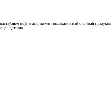
 пастаўляем поўны асартымент высакаякаснай сталёвай прадукцы
веце надзейна.