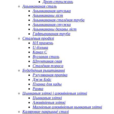
Дрот-стрыжань
Ацынкаваная сталь
Ацынкаваная шпулька
Ацынкаваны ліст
Ацынкаваная сталёвая труба
Ацынкаваная стужка
Ацынкаваны дахавы ліст
Гафрыраваная труба
Сталёвыя профілі
H/I прамень
U-бэлька
Канал C
Вуглавая сталь
Шпунтавая свая
Сталёвая тэраса
Будаўнічыя рыштаванні
Рэгуляваная прапіка
Джэк Бэйс
Планка для хады
Рамка
Цынкавыя зліткі і алюмініевыя зліткі
Цынкавыя зліткі
Алюмініевыя зліткі
Магніевыя алюмініевыя цынкавыя зліткі
Каляровае пакрыццё сталі