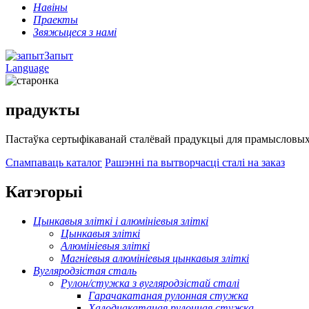
Навіны
Праекты
Звяжыцеся з намі
Запыт
Language
прадукты
Пастаўка сертыфікаванай сталёвай прадукцыі для прамысловых,
Спампаваць каталог
Рашэнні па вытворчасці сталі на заказ
Катэгорыі
Цынкавыя зліткі і алюмініевыя зліткі
Цынкавыя зліткі
Алюмініевыя зліткі
Магніевыя алюмініевыя цынкавыя зліткі
Вугляродзістая сталь
Рулон/стужка з вугляродзістай сталі
Гарачакатаная рулонная стужка
Халоднакатаная рулонная стужка