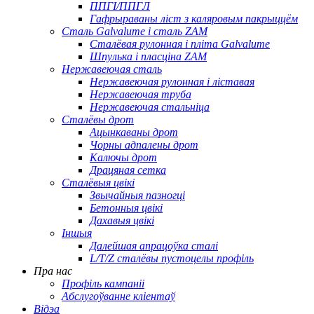
ППГІ/ППГЛ
Гафрыраваны ліст з каляровым пакрыццём
Сталь Galvalume і сталь ZAM
Сталёвая рулонная і пліта Galvalume
Шпулька і пласціна ZAM
Нержавеючая сталь
Нержавеючая рулонная і ліставая
Нержавеючая труба
Нержавеючая стальніца
Сталёвы дрот
Ацынкаваны дрот
Чорны адпалены дрот
Калючы дрот
Драцяная сетка
Сталёвыя цвікі
Звычайныя пазногці
Бетонныя цвікі
Дахавыя цвікі
Іншыя
Далейшая апрацоўка сталі
L/T/Z сталёвы пустоцелы профіль
Пра нас
Профіль кампаніі
Абслугоўванне кліентаў
Відэа