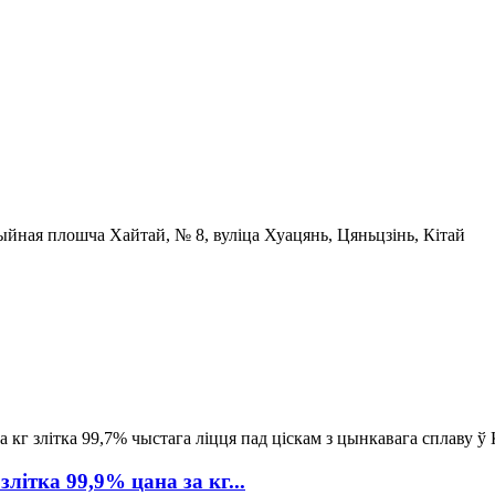
ыйная плошча Хайтай, № 8, вуліца Хуацянь, Цяньцзінь, Кітай
ітка 99,9% цана за кг...