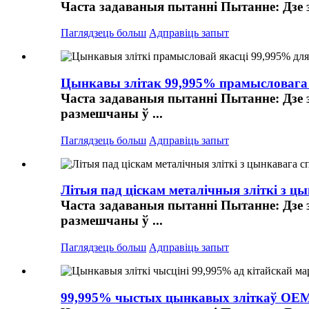
Часта задаваныя пытанні Пытанне: Дзе зн
Паглядзець больш
Адправіць запыт
Цынкавы злітак 99,995% прамысловага к
Часта задаваныя пытанні Пытанне: Дзе 
размешчаны ў ...
Паглядзець больш
Адправіць запыт
Літыя пад ціскам металічныя зліткі з цы
Часта задаваныя пытанні Пытанне: Дзе 
размешчаны ў ...
Паглядзець больш
Адправіць запыт
99,995% чыстых цынкавых зліткаў OEM-м