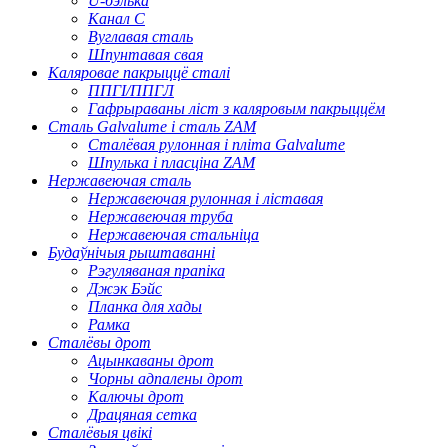
U-бэлька
Канал C
Вуглавая сталь
Шпунтавая свая
Каляровае пакрыццё сталі
ППГІ/ППГЛ
Гафрыраваны ліст з каляровым пакрыццём
Сталь Galvalume і сталь ZAM
Сталёвая рулонная і пліта Galvalume
Шпулька і пласціна ZAM
Нержавеючая сталь
Нержавеючая рулонная і ліставая
Нержавеючая труба
Нержавеючая стальніца
Будаўнічыя рыштаванні
Рэгуляваная прапіка
Джэк Бэйс
Планка для хады
Рамка
Сталёвы дрот
Ацынкаваны дрот
Чорны адпалены дрот
Калючы дрот
Драцяная сетка
Сталёвыя цвікі