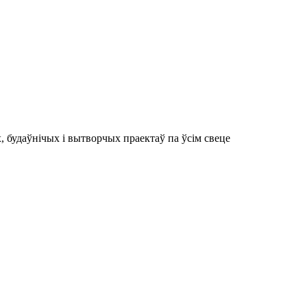
 будаўнічых і вытворчых праектаў па ўсім свеце