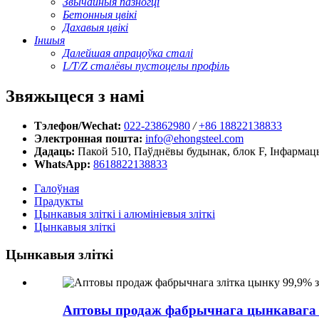
Звычайныя пазногці
Бетонныя цвікі
Дахавыя цвікі
Іншыя
Далейшая апрацоўка сталі
L/T/Z сталёвы пустоцелы профіль
Звяжыцеся з намі
Тэлефон/Wechat:
022-23862980
/
+86 18822138833
Электронная пошта:
info@ehongsteel.com
Дадаць:
Пакой 510, Паўднёвы будынак, блок F, Інфармац
WhatsApp:
8618822138833
Галоўная
Прадукты
Цынкавыя зліткі і алюмініевыя зліткі
Цынкавыя зліткі
Цынкавыя зліткі
Аптовы продаж фабрычнага цынкавага зл