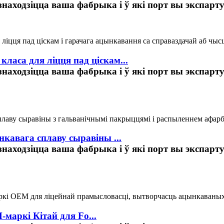
аходзіцца ваша фабрыка і ў які порт вы экспартуе
ласа для ліцця пад ціскам...
знаходзіцца ваша фабрыка і ў які порт вы экспар
нкавага сплаву сыравіны ...
знаходзіцца ваша фабрыка і ў які порт вы экспар
аркі Кітай для Fo...