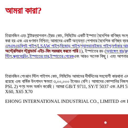
আমরা কারা?
তিয়ানজিন এহং ইন্টারন্যাশনাল ট্রেড কোং, লিমিটেড একটি ইস্পাত বৈদেশিক বাণিজ্য স
করা হয় এবং এর গুণমান নিশ্চিত; আমাদের একটি অত্যন্ত পেশাদার বৈদেশিক বাণিজ্য ব্যবসা
এসএসএডব্লিউ পাইপ
/
LSAW পাইপ
/
বিজোড় পাইপ
/
গ্যালভানাইজড পাইপ
/
বর্গাকার আ
অস্ট্রেলিয়ান স্ট্যান্ডার্ড এইচ-বিম সরবরাহ করতে পারি।
), ইস্পাতের রড (
অ্যাঙ্গেল বার
/
ফ্ল
স্টিল
,
স্ক্যাফোল্ডিং
,
ইস্পাতের তার
,
ইস্পাতের পেরেক
এবং আরও অনেক কিছু। এহং আপনার সা
তিয়ানজিন পেংঝান স্টিল পাইপস কোং, লিমিটেড আমাদের দীর্ঘদিনের সহযোগী কারখানা এব
রয়েছে এবং বার্ষিক উৎপাদন ক্ষমতা ৩,০০,০০০ টনেরও বেশি। আমাদের কোম্পানির নি
PSL 2) পণ্য সনদ অর্জন করেছি। আমরা GB/T 9711, SY/T 5037 এবং API 5L
X60, X65 X70
EHONG INTERNATIONAL INDUSTRIAL CO., LIMITED এবং KEY S