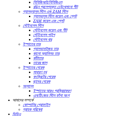
পিপিজিআই/পিপিজিএল
রঙিন প্রলেপযুক্ত ঢেউখেলানো শীট
গ্যালভ্যালুম স্টিল এবং ZAM স্টিল
গ্যালভালুম স্টিল কয়েল এবং প্লেট
ZAM কয়েল এবং প্লেট
স্টেইনলেস স্টিল
স্টেইনলেস কয়েল এবং শীট
স্টেইনলেস পাইপ
স্টেইনলেস বার
ইস্পাতের তার
গ্যালভানাইজড তার
কালো অ্যানিলড তার
কাঁটাতার
তারের জাল
ইস্পাতের পেরেক
সাধারণ নখ
কংক্রিটের পেরেক
ছাদের পেরেক
অন্যান্য
ইস্পাতের আরও প্রক্রিয়াকরণ
এল/টি/জেড স্টিল ফাঁপা অংশ
আমাদের সম্পর্কে
কোম্পানির প্রোফাইল
গ্রাহক পরিষেবা
ভিডিও