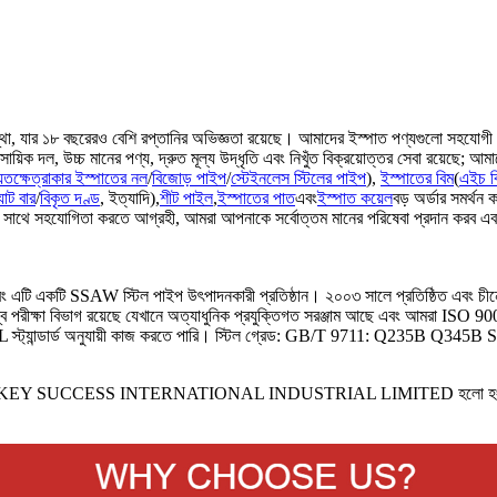
ংস্থা, যার ১৮ বছরেরও বেশি রপ্তানির অভিজ্ঞতা রয়েছে। আমাদের ইস্পাত পণ্যগুলো সহযোগী 
য়িক দল, উচ্চ মানের পণ্য, দ্রুত মূল্য উদ্ধৃতি এবং নিখুঁত বিক্রয়োত্তর সেবা রয়েছে; আ
য়তক্ষেত্রাকার ইস্পাতের নল
/
বিজোড় পাইপ
/
স্টেইনলেস স্টিলের পাইপ
),
ইস্পাতের বিম
(
এইচ ব
্যাট বার
/
বিকৃত দণ্ড
, ইত্যাদি),
শীট পাইল
,
ইস্পাতের পাত
এবং
ইস্পাত কয়েল
বড় অর্ডার সমর্থন ক
থে সহযোগিতা করতে আগ্রহী, আমরা আপনাকে সর্বোত্তম মানের পরিষেবা প্রদান করব এব
ং এটি একটি SSAW স্টিল পাইপ উৎপাদনকারী প্রতিষ্ঠান। ২০০৩ সালে প্রতিষ্ঠিত এবং চীনের 
জস্ব পরীক্ষা বিভাগ রয়েছে যেখানে অত্যাধুনিক প্রযুক্তিগত সরঞ্জাম আছে এবং আমরা
 স্ট্যান্ডার্ড অনুযায়ী কাজ করতে পারি। স্টিল গ্রেড: GB/T 9711: Q235B 
UCCESS INTERNATIONAL INDUSTRIAL LIMITED হলো হংকং-এ অবস্