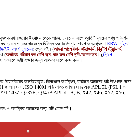
বৃহৎ কারখানাগুলোর উৎপাদন থেকে আসে, চালানের আগে প্রতিটি ব্যাচের পণ্য পরিদর্শন
মাদের প্রধান পণ্যগুলোর মধ্যে বিভিন্ন ধরণের ইস্পাত পাইপ অন্তর্ভুক্ত।
ERW পাইপ
/
িম
/
ইউ বিম
/
সি চ্যানেল
) প্রোফাইল (
আমরা আমেরিকান স্ট্যান্ডার্ড, ব্রিটিশ স্ট্যান্ডার্ড,
রা (
অর্ডারের পরিমাণ যত বেশি হবে, দাম তত বেশি সুবিধাজনক হবে।
),
স্ট্রিপ
ং একসাথে জয়ী হওয়ার জন্য আপনার সাথে কাজ করব।
তিয়ানজিনের আনজিয়াজুয়াং শিল্পাঞ্চলে অবস্থিত, বর্তমানে আমাদের ৪টি উৎপাদন লাইন
 ISO 9001 গুণমান সনদ, ISO 14001 পরিবেশগত গুণমান সনদ এবং APL 5L (PSL 1 ও
Q345B SY/T 5037: Q235B, Q345B API 5L: A, B, X42, X46, X52, X56,
থিত আমাদের অন্য দুটি কোম্পানি।