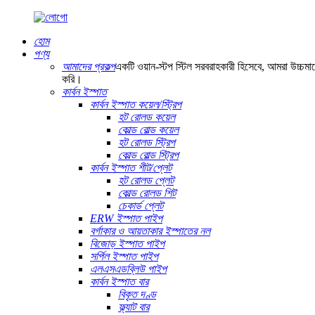
হোম
পণ্য
আমাদের প্রকল্প
একটি ওয়ান-স্টপ স্টিল সরবরাহকারী হিসেবে, আমরা উচ্চমান
করি।
কার্বন ইস্পাত
কার্বন ইস্পাত কয়েল/স্ট্রিপ
হট রোলড কয়েল
কোল্ড রোল্ড কয়েল
হট রোলড স্ট্রিপ
কোল্ড রোল্ড স্ট্রিপ
কার্বন ইস্পাত শীট/প্লেট
হট রোলড প্লেট
কোল্ড রোলড শিট
চেকার্ড প্লেট
ERW ইস্পাত পাইপ
বর্গাকার ও আয়তাকার ইস্পাতের নল
বিজোড় ইস্পাত পাইপ
সর্পিল ইস্পাত পাইপ
এলএসএডব্লিউ পাইপ
কার্বন ইস্পাত বার
বিকৃত দণ্ড
ফ্ল্যাট বার