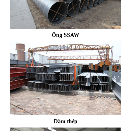
Ống SSAW
Dầm thép