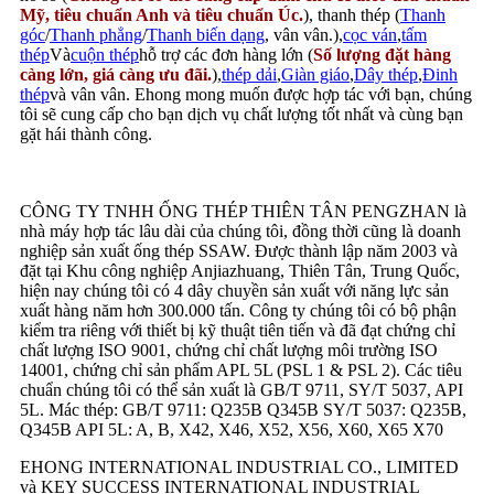
Mỹ, tiêu chuẩn Anh và tiêu chuẩn Úc.
), thanh thép (
Thanh
góc
/
Thanh phẳng
/
Thanh biến dạng
, vân vân.),
cọc ván
,
tấm
thép
Và
cuộn thép
hỗ trợ các đơn hàng lớn (
Số lượng đặt hàng
càng lớn, giá càng ưu đãi.
),
thép dải
,
Giàn giáo
,
Dây thép
,
Đinh
thép
và vân vân. Ehong mong muốn được hợp tác với bạn, chúng
tôi sẽ cung cấp cho bạn dịch vụ chất lượng tốt nhất và cùng bạn
gặt hái thành công.
CÔNG TY TNHH ỐNG THÉP THIÊN TÂN PENGZHAN là
nhà máy hợp tác lâu dài của chúng tôi, đồng thời cũng là doanh
nghiệp sản xuất ống thép SSAW. Được thành lập năm 2003 và
đặt tại Khu công nghiệp Anjiazhuang, Thiên Tân, Trung Quốc,
hiện nay chúng tôi có 4 dây chuyền sản xuất với năng lực sản
xuất hàng năm hơn 300.000 tấn. Công ty chúng tôi có bộ phận
kiểm tra riêng với thiết bị kỹ thuật tiên tiến và đã đạt chứng chỉ
chất lượng ISO 9001, chứng chỉ chất lượng môi trường ISO
14001, chứng chỉ sản phẩm APL 5L (PSL 1 & PSL 2). Các tiêu
chuẩn chúng tôi có thể sản xuất là GB/T 9711, SY/T 5037, API
5L. Mác thép: GB/T 9711: Q235B Q345B SY/T 5037: Q235B,
Q345B API 5L: A, B, X42, X46, X52, X56, X60, X65 X70
EHONG INTERNATIONAL INDUSTRIAL CO., LIMITED
và KEY SUCCESS INTERNATIONAL INDUSTRIAL