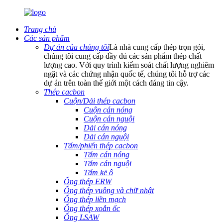
Trang chủ
Các sản phẩm
Dự án của chúng tôi
Là nhà cung cấp thép trọn gói,
chúng tôi cung cấp đầy đủ các sản phẩm thép chất
lượng cao. Với quy trình kiểm soát chất lượng nghiêm
ngặt và các chứng nhận quốc tế, chúng tôi hỗ trợ các
dự án trên toàn thế giới một cách đáng tin cậy.
Thép cacbon
Cuộn/Dải thép cacbon
Cuộn cán nóng
Cuộn cán nguội
Dải cán nóng
Dải cán nguội
Tấm/phiến thép cacbon
Tấm cán nóng
Tấm cán nguội
Tấm kẻ ô
Ống thép ERW
Ống thép vuông và chữ nhật
Ống thép liền mạch
Ống thép xoắn ốc
Ống LSAW