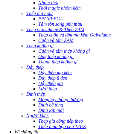
Nhôm thỏi
Thỏi magie nhôm kẽm
Thép mạ màu
PPGI/PPGL
Tấm tôn sóng phủ màu
Thép Galvalume & Thép ZAM
Thép cuộn và tấm mạ kẽm Galvalume
Cuộn và tấm ZAM
Thép không gỉ
Cuộn và tấm thép không gỉ
Ống thép không gỉ
Thanh thép không gỉ
Dây thép
Dây thép mạ kẽm
Dây thép ủ đen
Dây thép gai
Lưới thép
Đinh thép
Móng tay thông thường
Đinh bê tông
Đinh lợp mái
Người khác
Thép gia công tiếp theo
Thép hình hộp chữ L/T/Z
Về chúng tôi