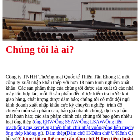
Chúng tôi là ai?
Công ty TNHH Thương mại Quốc tế Thiên Tân Ehong là một
công ty xuất nhập khẩu thép với hơn 18 năm kinh nghiệm xuất
khẩu. Các sản phẩm thép của chúng tôi được sản xuất từ ​​các nhà
máy lớn hợp tác, mỗi lô sản phẩm đều được kiểm tra trước khi
giao hàng, chất lượng được đảm bảo; chúng tôi có một đội ngũ
kinh doanh xuất nhập khẩu cực kỳ chuyên nghiệp, trình độ
chuyên môn sản phẩm cao, báo giá nhanh chóng, dịch vụ hậu
mãi hoàn hảo; các sản phẩm chính của chúng tôi bao gồm nhiều
loại ống thép (
ống ERW
/
Ống SSAW
/
Ống LSAW
/
Ống liền
mạch
/
ống mạ kẽm
/
Ống thép hình chữ nhật vuông
/
ống liền mạch
/
ống thép không gỉ
),
Dầm thép
(
Dầm chữ H
/
Dầm chữ U
/
Kênh C
)
hồ sơ (
Chúng tôi có thể cung cấp dầm chữ H theo tiêu chuẩn