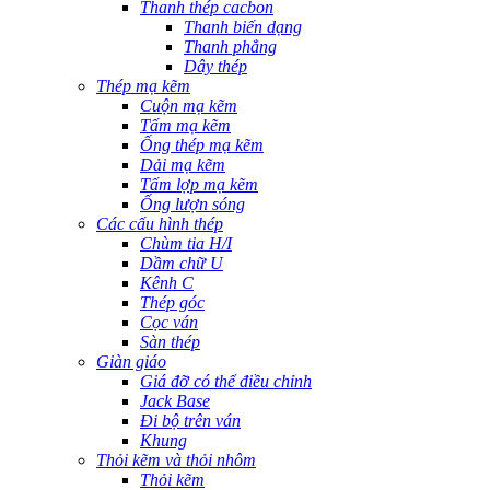
Thanh thép cacbon
Thanh biến dạng
Thanh phẳng
Dây thép
Thép mạ kẽm
Cuộn mạ kẽm
Tấm mạ kẽm
Ống thép mạ kẽm
Dải mạ kẽm
Tấm lợp mạ kẽm
Ống lượn sóng
Các cấu hình thép
Chùm tia H/I
Dầm chữ U
Kênh C
Thép góc
Cọc ván
Sàn thép
Giàn giáo
Giá đỡ có thể điều chỉnh
Jack Base
Đi bộ trên ván
Khung
Thỏi kẽm và thỏi nhôm
Thỏi kẽm