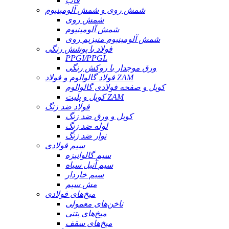
قاب
شمش روی و شمش آلومینیوم
شمش روی
شمش آلومینیوم
شمش آلومینیوم منیزیم روی
فولاد با پوشش رنگی
PPGI/PPGL
ورق موجدار با روکش رنگی
فولاد گالوالوم و فولاد ZAM
کویل و صفحه فولادی گالوالوم
کویل و پلیت ZAM
فولاد ضد زنگ
کویل و ورق ضد زنگ
لوله ضد زنگ
نوار ضد زنگ
سیم فولادی
سیم گالوانیزه
سیم آنیل سیاه
سیم خاردار
مش سیم
میخ‌های فولادی
ناخن‌های معمولی
میخ‌های بتنی
میخ‌های سقف