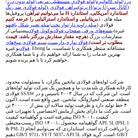
درز
/
لوله گالوانیزه
/
لوله فولادی مستطیلی مربعی
/
لوله بدون درز
/
)
کانال سی
/
پرتو U
/
پرتو H
(
تیرآهن فولادی
),
لوله فولادی ضد زنگ
ما می‌توانیم تیرآهن H استاندارد آمریکایی، استاندارد
پروفیل‌ها (
) ، میله های
بریتانیایی و استاندارد استرالیایی را عرضه کنیم.
فولادی (
میله زاویه دار
/
نوار تخت
/
میله تغییر شکل یافته
و
غیره)،
شمع‌های ورقی
,
صفحات فولادی
و
کویل فولادی
پشتیبانی از
سفارشات بزرگ (
هرچه مقدار سفارش بزرگتر باشد، قیمت
مطلوب تر است
),
فولاد نواری
,
داربست
،
سیم فولادی
,
میخ‌های
فولادی
و غیره. Ehong مشتاقانه منتظر همکاری با شماست، ما
بهترین خدمات را به شما ارائه خواهیم داد و با شما همکاری
خواهیم کرد تا با هم برنده شویم.
شرکت لوله‌های فولادی تیانجین پنگژان، با مسئولیت محدود،
کارخانه همکاری بلندمدت ما و همچنین یک شرکت تولید لوله‌های
فولادی SSAW است. این شرکت که در سال ۲۰۰۳ تأسیس و در
منطقه صنعتی آنجیاژوانگ، تیانجین، چین واقع شده است، اکنون
۴ خط تولید دارد و ظرفیت تولید سالانه آن بیش از ۳۰۰۰۰۰ تن
است. شرکت ما دارای بخش آزمایش اختصاصی با تجهیزات فنی
پیشرفته است و گواهینامه کیفیت ISO ۹۰۰۱، کیفیت
زیست‌محیطی ISO ۱۴۰۰۱، گواهینامه محصول APL 5L (PSL 1
& PSL 2) را دریافت کرده است. استانداردی که می‌توانیم انجام
دهیم GB/T 9711، SY/T 5037، API 5L است. گرید فولاد: GB/T