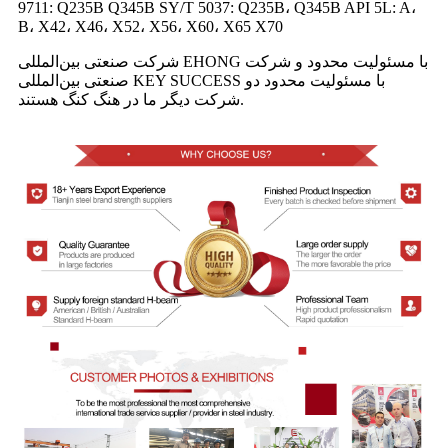
9711: Q235B Q345B SY/T 5037: Q235B، Q345B API 5L: A،
B، X42، X46، X52، X56، X60، X65 X70
شرکت صنعتی بین‌المللی EHONG با مسئولیت محدود و شرکت
صنعتی بین‌المللی KEY SUCCESS با مسئولیت محدود دو
شرکت دیگر ما در هنگ کنگ هستند.