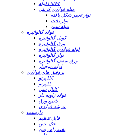
لوله LSAW
میله فولادی کربنی
نوار تغییر شکل یافته
نوار تخت
میله سیم
فولاد گالوانیزه
کویل گالوانیزه
ورق گالوانیزه
لوله فولادی گالوانیزه
نوار گالوانیزه
ورق سقف گالوانیزه
لوله موجدار
پروفیل های فولادی
پرتو H/I
پرتو U
کانال سی
فولاد زاویه دار
شمع ورق
عرشه فولادی
داربست
قابل تنظیم
جک بیس
تخته راه رفتن