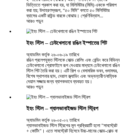
ভিত্তিতে প্রকাশ করা হয়, যা মিলিমিটার (মিমি) এককে পরিমাপ
করা হয়; উদাহরণস্বরূপ, “৫০ মিমি” বলতে ৫০ মিলিমিটার
ব্যাসের একটি রাউন্ড বারকে বোঝায়। শ্রেণিবিন্যাস...
আরও পড়ুন
ইহং স্টিল – ঢেউখেলানো রঙিন ইস্পাতের শিট
অ্যাডমিন কর্তৃক ২৬-০৬-১৯ তারিখে
রঙিন প্রলেপযুক্ত স্টিলকে কোল্ড রোলিং এবং বেন্ডিং করে বিভিন্ন
ঢেউখেলানো প্রোফাইলে রূপ দেওয়ার মাধ্যমে ঢেউখেলানো রঙিন
স্টিল শিট তৈরি করা হয়। এটি শিল্প ও বেসামরিক ভবন, গুদামঘর,
বিশেষ স্থাপনার ছাদ, দেয়াল ক্ল্যাডিং এবং অভ্যন্তরীণ/বাহ্যিক
দেয়াল সজ্জার জন্য ব্যাপকভাবে ব্যবহৃত হয়।
আরও পড়ুন
ইহং স্টিল – গ্যালভানাইজড স্টিল স্ট্রিপ
অ্যাডমিন কর্তৃক ২৬-০৫-০২ তারিখে
গ্যালভানাইজড স্টিল স্ট্রিপের মূল প্রক্রিয়াটি হলো "সাবস্ট্রেট
+ কোটিং"। এতে সাবস্ট্রেট হিসেবে উচ্চ-মানের কোল্ড-রোল্ড বা