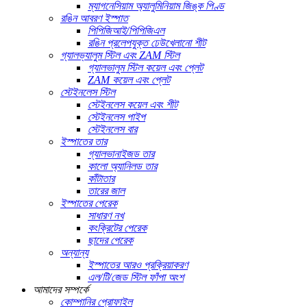
ম্যাগনেসিয়াম অ্যালুমিনিয়াম জিঙ্ক পিণ্ড
রঙিন আবরণ ইস্পাত
পিপিজিআই/পিপিজিএল
রঙিন প্রলেপযুক্ত ঢেউখেলানো শীট
গ্যালভ্যালুম স্টিল এবং ZAM স্টিল
গ্যালভালুম স্টিল কয়েল এবং প্লেট
ZAM কয়েল এবং প্লেট
স্টেইনলেস স্টিল
স্টেইনলেস কয়েল এবং শীট
স্টেইনলেস পাইপ
স্টেইনলেস বার
ইস্পাতের তার
গ্যালভানাইজড তার
কালো অ্যানিলড তার
কাঁটাতার
তারের জাল
ইস্পাতের পেরেক
সাধারণ নখ
কংক্রিটের পেরেক
ছাদের পেরেক
অন্যান্য
ইস্পাতের আরও প্রক্রিয়াকরণ
এল/টি/জেড স্টিল ফাঁপা অংশ
আমাদের সম্পর্কে
কোম্পানির প্রোফাইল