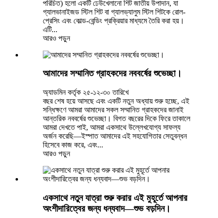
পরিচিত) হলো একটি ঢেউখেলানো শিট জাতীয় উপাদান, যা
গ্যালভানাইজড স্টিল শিট বা গ্যালভ্যালুম স্টিল শিটকে রোল-
প্রেসিং এবং কোল্ড-বেন্ডিং প্রক্রিয়ার মাধ্যমে তৈরি করা হয়।
এটি...
আরও পড়ুন
আমাদের সম্মানিত গ্রাহকদের নববর্ষের শুভেচ্ছা।
অ্যাডমিন কর্তৃক ২৫-১২-৩০ তারিখে
বছর শেষ হয়ে আসছে এবং একটি নতুন অধ্যায় শুরু হচ্ছে, এই
সন্ধিক্ষণে আমরা আমাদের সকল সম্মানিত গ্রাহকদের জানাই
আন্তরিক নববর্ষের শুভেচ্ছা। বিগত বছরের দিকে ফিরে তাকালে
আমরা দেখতে পাই, আমরা একসাথে উল্লেখযোগ্য সাফল্য
অর্জন করেছি—ইস্পাত আমাদের এই সহযোগিতার সেতুবন্ধন
হিসেবে কাজ করে, এবং...
আরও পড়ুন
একসাথে নতুন যাত্রা শুরু করার এই মুহূর্তে আপনার
অংশীদারিত্বের জন্য ধন্যবাদ—শুভ বড়দিন।