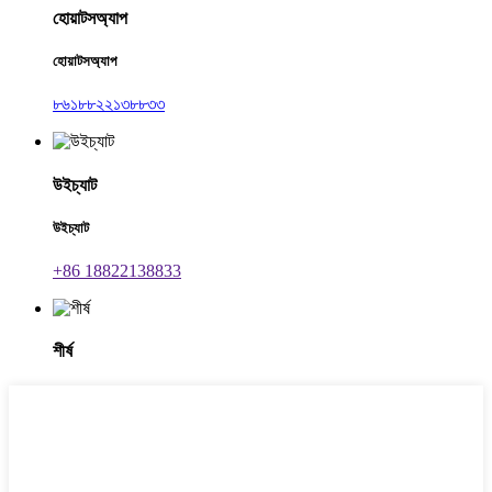
হোয়াটসঅ্যাপ
হোয়াটসঅ্যাপ
৮৬১৮৮২২১৩৮৮৩৩
উইচ্যাট
উইচ্যাট
+86 18822138833
শীর্ষ