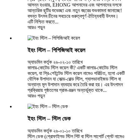
আসন্ন হওয়ায়, EHONG আপনাদের এবং আপনাদের দলকে
আন্তরিক ছুটির শুভেচ্ছা এবং নতুন বছরের শুভকামনা জানাচ্ছে!
বসন্ত উৎসব চীনের সবচেয়ে গুরুত্বপূর্ণ ঐতিহ্যবাহী উৎসব।
এটি নিশ্চিত করতে...
আরও পড়ুন
ইহং স্টিল – পিপিজিআই কয়েল
অ্যাডমিন কর্তৃক ২৬-০২-১০ তারিখে
কালার-কোটেড স্টিল কয়েল কী? একটি কালার-কোটেড স্টিল
কয়েল, যা প্রি-পেইন্টেড স্টিল কয়েল নামেও পরিচিত, হলো একটি
যৌগিক উপাদান যা কোল্ড-রোল্ড স্টিল, গ্যালভানাইজড স্টিল বা
অন্যান্য মূল উপাদান ব্যবহার করে তৈরি করা হয়। এর উৎপাদন
প্রক্রিয়ায় পৃষ্ঠতলের প্রাক-রঞ্জন অন্তর্ভুক্ত থাকে...
আরও পড়ুন
ইহং স্টিল – স্টিল ডেক
অ্যাডমিন কর্তৃক ২৬-০১-১০ তারিখে
স্টিল ডেক (প্রোফাইলড স্টিল শিট বা স্টিল সাপোর্ট প্লেট নামেও