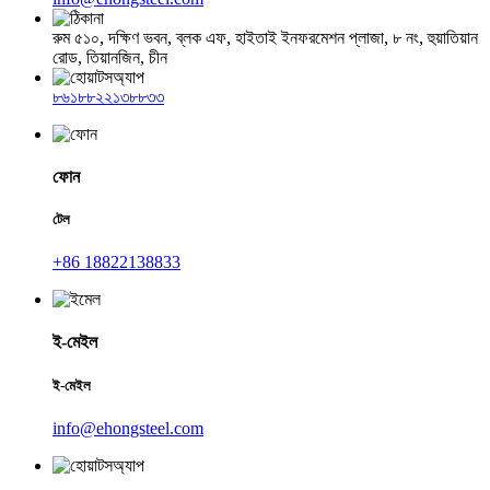
রুম ৫১০, দক্ষিণ ভবন, ব্লক এফ, হাইতাই ইনফরমেশন প্লাজা, ৮ নং, হুয়াতিয়ান
রোড, তিয়ানজিন, চীন
৮৬১৮৮২২১৩৮৮৩৩
ফোন
টেল
+86 18822138833
ই-মেইল
ই-মেইল
info@ehongsteel.com