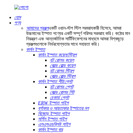
হোম
পণ্য
আমাদের প্রকল্প
একটি ওয়ান-স্টপ স্টিল সরবরাহকারী হিসেবে, আমরা
উচ্চমানের ইস্পাত পণ্যের একটি সম্পূর্ণ পরিসর সরবরাহ করি। কঠোর মান
নিয়ন্ত্রণ এবং আন্তর্জাতিক সার্টিফিকেশনের মাধ্যমে আমরা বিশ্বজুড়ে
প্রকল্পগুলোকে নির্ভরযোগ্যতার সাথে সহায়তা করি।
কার্বন ইস্পাত
কার্বন ইস্পাত কয়েল/স্ট্রিপ
হট রোলড কয়েল
কোল্ড রোল্ড কয়েল
হট রোলড স্ট্রিপ
কোল্ড রোল্ড স্ট্রিপ
কার্বন ইস্পাত শীট/প্লেট
হট রোলড প্লেট
কোল্ড রোলড শিট
চেকার্ড প্লেট
ERW ইস্পাত পাইপ
বর্গাকার ও আয়তাকার ইস্পাতের নল
বিজোড় ইস্পাত পাইপ
সর্পিল ইস্পাত পাইপ
এলএসএডব্লিউ পাইপ
কার্বন ইস্পাত বার