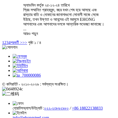
অ্যাডমিন কর্তৃক ২৫-১২-২৪ তারিখে
প্রিয় সম্মানিত গ্রাহকবৃন্দ, বছর যখন শেষ হয়ে আসছে এবং
রাস্তার বাতি ও দোকানের জানালাগুলো সোনালী সাজে সেজে
উঠছে, তখন উষ্ণতা ও আনন্দের এই মরসুমে EHONG
আপনাদের এবং আপনাদের দলকে আন্তরিক শুভেচ্ছা জানাচ্ছে।
...
আরও পড়ুন
1
2
3
4
পরবর্তী >
>>
পৃষ্ঠা ১ / ৪
© কপিরাইট - ২০১০-২০২৬ : সর্বস্বত্ব সংরক্ষিত।
হোয়াটসঅ্যাপ/উইচ্যাট :
০২২-২৩৮৬২৯৮০
/
+86 18822138833
info@ehongsteel.com