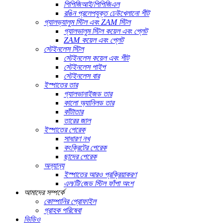
পিপিজিআই/পিপিজিএল
রঙিন প্রলেপযুক্ত ঢেউখেলানো শীট
গ্যালভ্যালুম স্টিল এবং ZAM স্টিল
গ্যালভালুম স্টিল কয়েল এবং প্লেট
ZAM কয়েল এবং প্লেট
স্টেইনলেস স্টিল
স্টেইনলেস কয়েল এবং শীট
স্টেইনলেস পাইপ
স্টেইনলেস বার
ইস্পাতের তার
গ্যালভানাইজড তার
কালো অ্যানিলড তার
কাঁটাতার
তারের জাল
ইস্পাতের পেরেক
সাধারণ নখ
কংক্রিটের পেরেক
ছাদের পেরেক
অন্যান্য
ইস্পাতের আরও প্রক্রিয়াকরণ
এল/টি/জেড স্টিল ফাঁপা অংশ
আমাদের সম্পর্কে
কোম্পানির প্রোফাইল
গ্রাহক পরিষেবা
ভিডিও