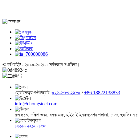
© কপিরাইট - ২০১০-২০২৬ : সর্বস্বত্ব সংরক্ষিত।
হোয়াটসঅ্যাপ/উইচ্যাট :
০২২-২৩৮৬২৯৮০
/
+86 18822138833
info@ehongsteel.com
রুম ৫১০, দক্ষিণ ভবন, ব্লক এফ, হাইতাই ইনফরমেশন প্লাজা, ৮ নং, হুয়াতিয়ান র
৮৬১৮৮২২১৩৮৮৩৩