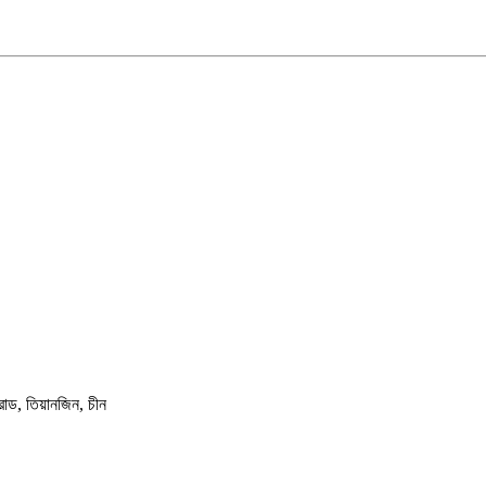
োড, তিয়ানজিন, চীন