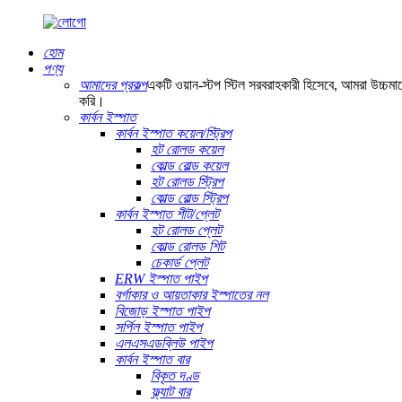
হোম
পণ্য
আমাদের প্রকল্প
একটি ওয়ান-স্টপ স্টিল সরবরাহকারী হিসেবে, আমরা উচ্চমান
করি।
কার্বন ইস্পাত
কার্বন ইস্পাত কয়েল/স্ট্রিপ
হট রোলড কয়েল
কোল্ড রোল্ড কয়েল
হট রোলড স্ট্রিপ
কোল্ড রোল্ড স্ট্রিপ
কার্বন ইস্পাত শীট/প্লেট
হট রোলড প্লেট
কোল্ড রোলড শিট
চেকার্ড প্লেট
ERW ইস্পাত পাইপ
বর্গাকার ও আয়তাকার ইস্পাতের নল
বিজোড় ইস্পাত পাইপ
সর্পিল ইস্পাত পাইপ
এলএসএডব্লিউ পাইপ
কার্বন ইস্পাত বার
বিকৃত দণ্ড
ফ্ল্যাট বার