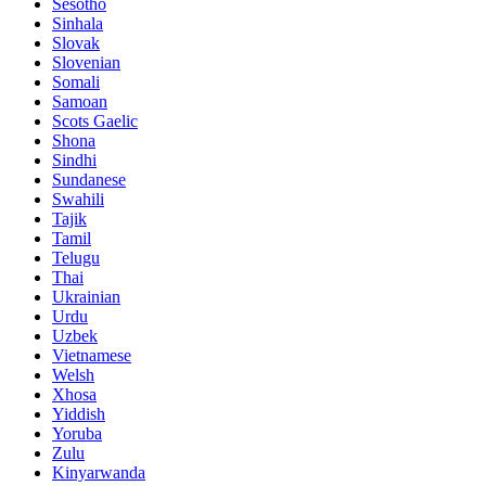
Sesotho
Sinhala
Slovak
Slovenian
Somali
Samoan
Scots Gaelic
Shona
Sindhi
Sundanese
Swahili
Tajik
Tamil
Telugu
Thai
Ukrainian
Urdu
Uzbek
Vietnamese
Welsh
Xhosa
Yiddish
Yoruba
Zulu
Kinyarwanda