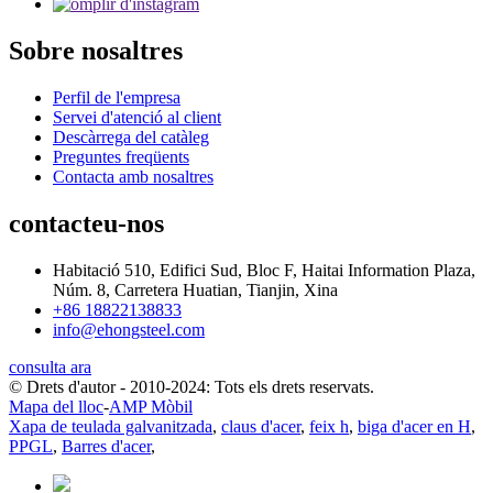
Sobre nosaltres
Perfil de l'empresa
Servei d'atenció al client
Descàrrega del catàleg
Preguntes freqüents
Contacta amb nosaltres
contacteu-nos
Habitació 510, Edifici Sud, Bloc F, Haitai Information Plaza,
Núm. 8, Carretera Huatian, Tianjin, Xina
+86 18822138833
info@ehongsteel.com
consulta ara
© Drets d'autor - 2010-2024: Tots els drets reservats.
Mapa del lloc
-
AMP Mòbil
Xapa de teulada galvanitzada
,
claus d'acer
,
feix h
,
biga d'acer en H
,
PPGL
,
Barres d'acer
,