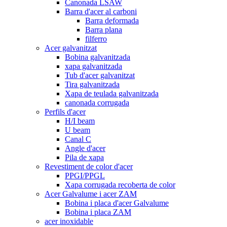
Canonada LSAW
Barra d'acer al carboni
Barra deformada
Barra plana
filferro
Acer galvanitzat
Bobina galvanitzada
xapa galvanitzada
Tub d'acer galvanitzat
Tira galvanitzada
Xapa de teulada galvanitzada
canonada corrugada
Perfils d'acer
H/I beam
U beam
Canal C
Angle d'acer
Pila de xapa
Revestiment de color d'acer
PPGI/PPGL
Xapa corrugada recoberta de color
Acer Galvalume i acer ZAM
Bobina i placa d'acer Galvalume
Bobina i placa ZAM
acer inoxidable