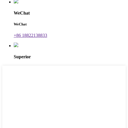
WeChat
WeChat
+86 18822138833
Superior