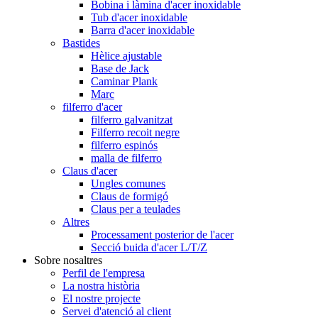
Bobina i làmina d'acer inoxidable
Tub d'acer inoxidable
Barra d'acer inoxidable
Bastides
Hèlice ajustable
Base de Jack
Caminar Plank
Marc
filferro d'acer
filferro galvanitzat
Filferro recoit negre
filferro espinós
malla de filferro
Claus d'acer
Ungles comunes
Claus de formigó
Claus per a teulades
Altres
Processament posterior de l'acer
Secció buida d'acer L/T/Z
Sobre nosaltres
Perfil de l'empresa
La nostra història
El nostre projecte
Servei d'atenció al client