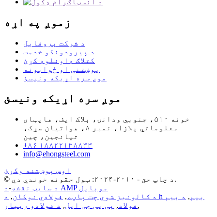
زموږ په اړه
د شرکت پروفایل
د پیرودونکو خدمت
کتلاګ ډاونلوډ کړئ
پوښتنې او ځوابونه
موږ سره اړیکه ونیسئ
موږ سره اړیکه ونیسئ
خونه ۵۱۰، جنوبي ودانۍ، بلاک ایف، هایټای
معلوماتي پلازا، نمبر ۸، هواتیان سړک،
تیانجین، چین
+۸۶ ۱۸۸۲۲۱۳۸۸۳۳
info@ehongsteel.com
اوس پوښتنه وکړئ
© د چاپ حق - ۲۰۱۰-۲۰۲۴: ټول حقونه خوندي دي.
د AMP موبایل
د سایټ نقشه
-
د h بیم
,
د بیم
د ګالونیز شوي چت پاڼه
,
فولادي نوکان
,
,
فولاد
,
پی پی جی ایل
,
د فولادو ریبار