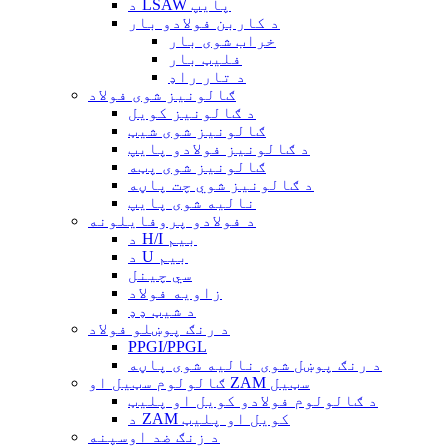
د LSAW پایپ
د کاربن فولادو بار
خراب شوی بار
فلیټ بار
د تار راډ
ګالونیز شوی فولاد
د ګالونیز کویل
ګالونیز شوی شیټ
د ګالونیز فولادو پایپ
ګالونیز شوی پټه
د ګالونیز شوي چت پاڼه
نالیه شوی پایپ
د فولادو پروفایلونه
د H/I بیم
د U بیم
سي چینل
زاویه فولاد
د شیټ ډډ
د رنګ پوښلو فولاد
PPGI/PPGL
د رنګ پوښل شوی نالیه شوی پاڼه
ګالولوم سټیل او ZAM سټیل
د ګالولوم فولادو کویل او پلیټ
د ZAM کویل او پلیټ
د زنګ ضد اوسپنه