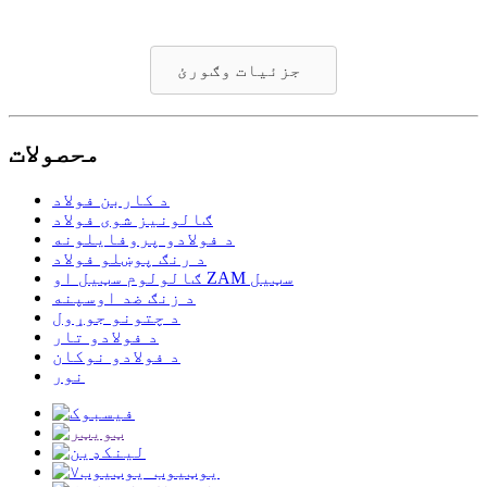
جزئیات وګورئ
محصولات
د کاربن فولاد
ګالونیز شوی فولاد
د فولادو پروفایلونه
د رنګ پوښلو فولاد
ګالولوم سټیل او ZAM سټیل
د زنګ ضد اوسپنه
د چتونو جوړول
د فولادو تار
د فولادو نوکان
نور