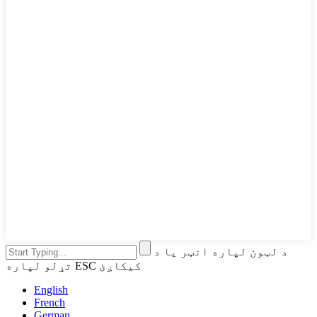
د لټون لپاره انټر یا د
تړلو لپاره ESC کیکاږئ
English
French
German