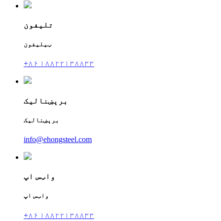
تلیفون
ټیلیفون
+۸۶ ۱۸۸۲۲۱۳۸۸۳۳
برېښنالیک
برېښنالیک
info@ehongsteel.com
واټس اپ
واټس اپ
+۸۶ ۱۸۸۲۲۱۳۸۸۳۳