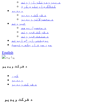
د پیرودونکو ارزونه
کتلاګ ډاونلوډ کړئ
ویډیو
د شرکت ویډیو
د محصولاتو ویډیو
خبرونه
د محصول پوهه
د شرکت خبرونه
د صنعت خبرونه
پوښتنې او ځوابونه
موږ سره اړیکه ونیسئ
English
د شرکت ویډیو
کور
ویډیو
د شرکت ویډیو
د شرکت ویډیو