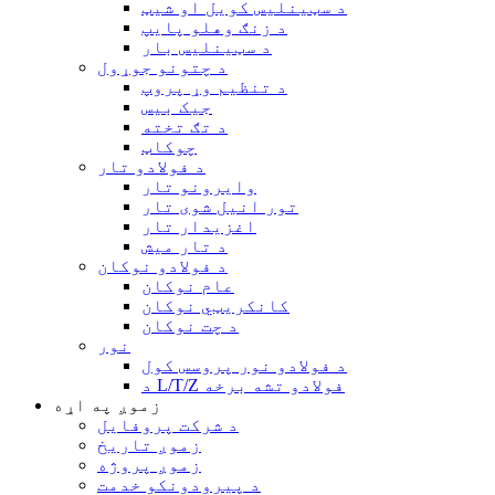
د سټینلیس کویل او شیټ
د زنګ وهلو پایپ
د سټینلیس بار
د چتونو جوړول
د تنظیم وړ پروپ
جیک بیس
د تګ تخته
چوکاټ
د فولادو تار
وايرونو تار
تور انیل شوی تار
اغزيدار تار
د تار میش
د فولادو نوکان
عام نوکان
کانکریټي نوکان
د چت نوکان
نور
د فولادو نور پروسس کول
د L/T/Z فولادو تشه برخه
زموږ په اړه
د شرکت پروفایل
زموږ تاریخ
زموږ پروژه
د پیرودونکو خدمت