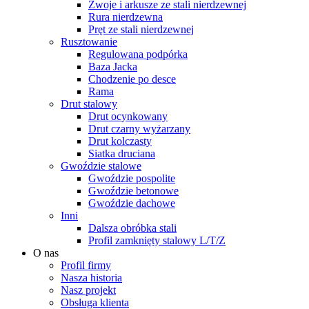
Zwoje i arkusze ze stali nierdzewnej
Rura nierdzewna
Pręt ze stali nierdzewnej
Rusztowanie
Regulowana podpórka
Baza Jacka
Chodzenie po desce
Rama
Drut stalowy
Drut ocynkowany
Drut czarny wyżarzany
Drut kolczasty
Siatka druciana
Gwoździe stalowe
Gwoździe pospolite
Gwoździe betonowe
Gwoździe dachowe
Inni
Dalsza obróbka stali
Profil zamknięty stalowy L/T/Z
O nas
Profil firmy
Nasza historia
Nasz projekt
Obsługa klienta