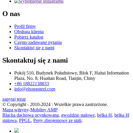
O nas
Profil firmy
Obsługa klienta
Pobierz katalog
Często zadawane pytania
Skontaktuj się z nami
Skontaktuj się z nami
Pokój 510, Budynek Południowy, Blok F, Haitai Information
Plaza, No. 8, Huatian Road, Tianjin, Chiny
+86 18822138833
info@ehongsteel.com
zapytaj teraz
© Copyright - 2010-2024 : Wszelkie prawa zastrzeżone.
Mapa witryny
-
Mobilny AMP
Blacha dachowa ocynkowana
,
gwoździe stalowe
,
belka H
,
belka H
stalowa
,
PPGL
,
Pręty zbrojeniowe ze stali
,