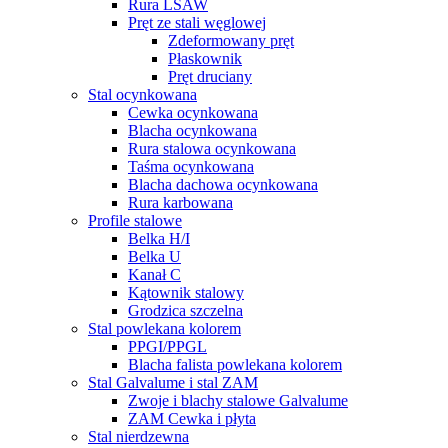
Rura LSAW
Pręt ze stali węglowej
Zdeformowany pręt
Płaskownik
Pręt druciany
Stal ocynkowana
Cewka ocynkowana
Blacha ocynkowana
Rura stalowa ocynkowana
Taśma ocynkowana
Blacha dachowa ocynkowana
Rura karbowana
Profile stalowe
Belka H/I
Belka U
Kanał C
Kątownik stalowy
Grodzica szczelna
Stal powlekana kolorem
PPGI/PPGL
Blacha falista powlekana kolorem
Stal Galvalume i stal ZAM
Zwoje i blachy stalowe Galvalume
ZAM Cewka i płyta
Stal nierdzewna