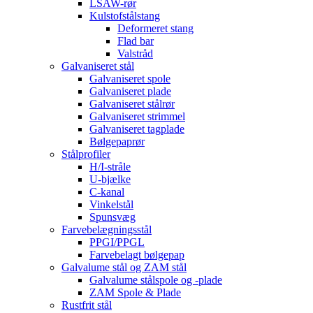
LSAW-rør
Kulstofstålstang
Deformeret stang
Flad bar
Valstråd
Galvaniseret stål
Galvaniseret spole
Galvaniseret plade
Galvaniseret stålrør
Galvaniseret strimmel
Galvaniseret tagplade
Bølgepaprør
Stålprofiler
H/I-stråle
U-bjælke
C-kanal
Vinkelstål
Spunsvæg
Farvebelægningsstål
PPGI/PPGL
Farvebelagt bølgepap
Galvalume stål og ZAM stål
Galvalume stålspole og -plade
ZAM Spole & Plade
Rustfrit stål