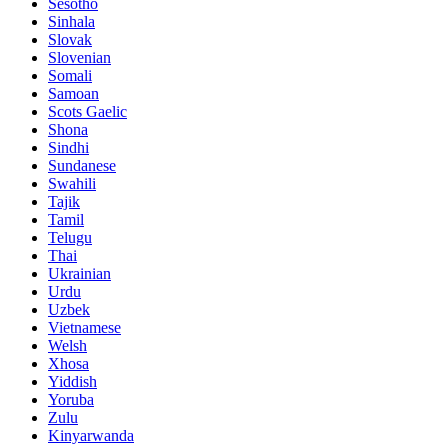
Sesotho
Sinhala
Slovak
Slovenian
Somali
Samoan
Scots Gaelic
Shona
Sindhi
Sundanese
Swahili
Tajik
Tamil
Telugu
Thai
Ukrainian
Urdu
Uzbek
Vietnamese
Welsh
Xhosa
Yiddish
Yoruba
Zulu
Kinyarwanda