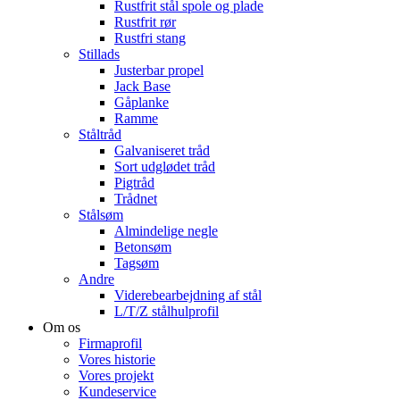
Rustfrit stål spole og plade
Rustfrit rør
Rustfri stang
Stillads
Justerbar propel
Jack Base
Gåplanke
Ramme
Ståltråd
Galvaniseret tråd
Sort udglødet tråd
Pigtråd
Trådnet
Stålsøm
Almindelige negle
Betonsøm
Tagsøm
Andre
Viderebearbejdning af stål
L/T/Z stålhulprofil
Om os
Firmaprofil
Vores historie
Vores projekt
Kundeservice