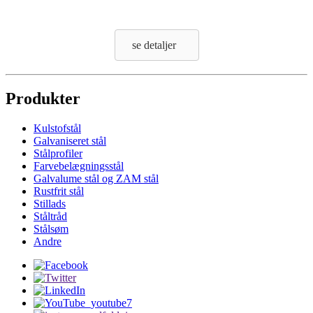
se detaljer
Produkter
Kulstofstål
Galvaniseret stål
Stålprofiler
Farvebelægningsstål
Galvalume stål og ZAM stål
Rustfrit stål
Stillads
Ståltråd
Stålsøm
Andre