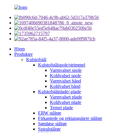
Hjem
Produkter
Kulstofstål
Kulstofstålspole/strimmel
Varmvalset spole
Koldvalset spole
Varmvalset bånd
Koldvalset bånd
Kulstofstålplade/-plade
Varmvalset plade
Koldvalset plade
Ternet plade
ERW stålrør
Firkantede og rektangulære stålrør
Sømløse stålrør
Spiralstålrør