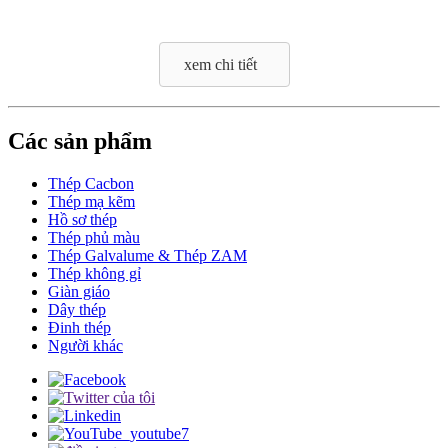
xem chi tiết
Các sản phẩm
Thép Cacbon
Thép mạ kẽm
Hồ sơ thép
Thép phủ màu
Thép Galvalume & Thép ZAM
Thép không gỉ
Giàn giáo
Dây thép
Đinh thép
Người khác