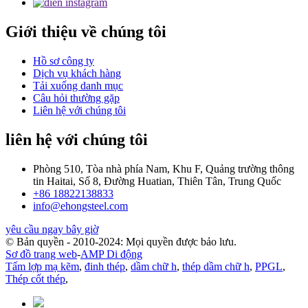
Giới thiệu về chúng tôi
Hồ sơ công ty
Dịch vụ khách hàng
Tải xuống danh mục
Câu hỏi thường gặp
Liên hệ với chúng tôi
liên hệ với chúng tôi
Phòng 510, Tòa nhà phía Nam, Khu F, Quảng trường thông
tin Haitai, Số 8, Đường Huatian, Thiên Tân, Trung Quốc
+86 18822138833
info@ehongsteel.com
yêu cầu ngay bây giờ
© Bản quyền - 2010-2024: Mọi quyền được bảo lưu.
Sơ đồ trang web
-
AMP Di động
Tấm lợp mạ kẽm
,
đinh thép
,
dầm chữ h
,
thép dầm chữ h
,
PPGL
,
Thép cốt thép
,