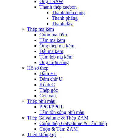
Ống LSAW
Thanh thép cacbon
Thanh biến dạng
Thanh phẳng
Thanh dây
Thép mạ kẽm
Cuộn mạ kẽm
Tấm mạ kẽm
Ống thép mạ kẽm
Dải mạ kẽm
Tấm lợp mạ kẽm
Ống lượn sóng
Hồ sơ thép
Dầm H/I
Dầm chữ U
Kênh C
Thép góc
Cọc ván
Thép phủ màu
PPGI/PPGL
Tấm tôn sóng phủ màu
Thép Galvalume & Thép ZAM
Cuộn thép Galvalume & Tấm thép
Cuộn & Tấm ZAM
Thép không gỉ