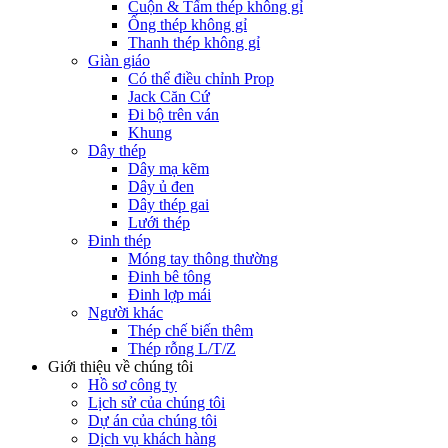
Cuộn & Tấm thép không gỉ
Ống thép không gỉ
Thanh thép không gỉ
Giàn giáo
Có thể điều chỉnh Prop
Jack Căn Cứ
Đi bộ trên ván
Khung
Dây thép
Dây mạ kẽm
Dây ủ đen
Dây thép gai
Lưới thép
Đinh thép
Móng tay thông thường
Đinh bê tông
Đinh lợp mái
Người khác
Thép chế biến thêm
Thép rỗng L/T/Z
Giới thiệu về chúng tôi
Hồ sơ công ty
Lịch sử của chúng tôi
Dự án của chúng tôi
Dịch vụ khách hàng