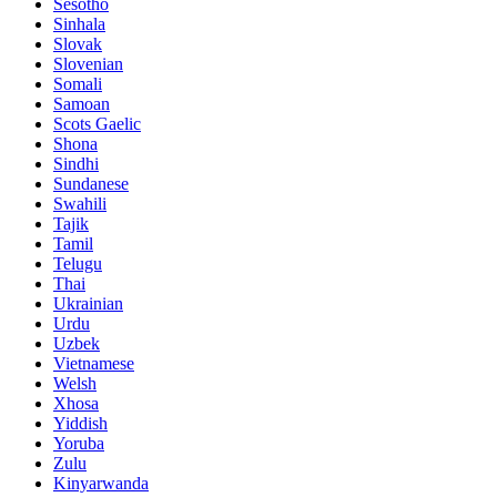
Sesotho
Sinhala
Slovak
Slovenian
Somali
Samoan
Scots Gaelic
Shona
Sindhi
Sundanese
Swahili
Tajik
Tamil
Telugu
Thai
Ukrainian
Urdu
Uzbek
Vietnamese
Welsh
Xhosa
Yiddish
Yoruba
Zulu
Kinyarwanda