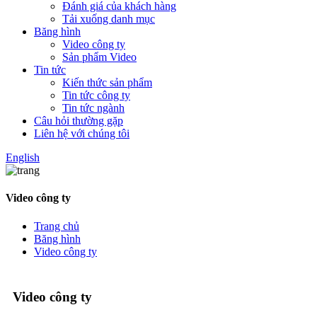
Đánh giá của khách hàng
Tải xuống danh mục
Băng hình
Video công ty
Sản phẩm Video
Tin tức
Kiến thức sản phẩm
Tin tức công ty
Tin tức ngành
Câu hỏi thường gặp
Liên hệ với chúng tôi
English
Video công ty
Trang chủ
Băng hình
Video công ty
Video công ty