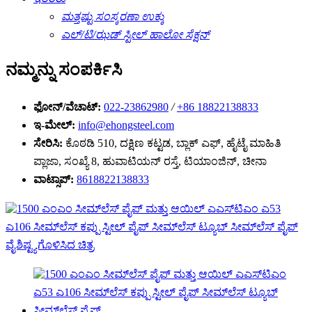
ಮತ್ತಷ್ಟು ಸಂಸ್ಕರಣಾ ಉಕ್ಕು
ಎಲ್/ಟಿ/ಝಡ್ ಸ್ಟೀಲ್ ಹಾಲೋ ಸೆಕ್ಷನ್
ನಮ್ಮನ್ನು ಸಂಪರ್ಕಿಸಿ
ಫೋನ್/ವೆಚಾಟ್:
022-23862980
/
+86 18822138833
ಇ-ಮೇಲ್:
info@ehongsteel.com
ಸೇರಿಸಿ:
ಕೊಠಡಿ 510, ದಕ್ಷಿಣ ಕಟ್ಟಡ, ಬ್ಲಾಕ್ ಎಫ್, ಹೈಟೈ ಮಾಹಿತಿ
ಪ್ಲಾಜಾ, ಸಂಖ್ಯೆ 8, ಹುವಾಟಿಯನ್ ರಸ್ತೆ, ಟಿಯಾಂಜಿನ್, ಚೀನಾ
ವಾಟ್ಸಾಪ್:
8618822138833