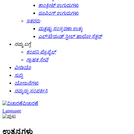
ಕಾಂಕ್ರೀಟ್ ಉಗುರುಗಳು
ರೂಫಿಂಗ್ ಉಗುರುಗಳು
ಇತರರು
ಮತ್ತಷ್ಟು ಸಂಸ್ಕರಣಾ ಉಕ್ಕು
ಎಲ್/ಟಿ/ಝಡ್ ಸ್ಟೀಲ್ ಹಾಲೋ ಸೆಕ್ಷನ್
ನಮ್ಮ ಬಗ್ಗೆ
ಕಂಪನಿ ಪ್ರೊಫೈಲ್
ಗ್ರಾಹಕ ಸೇವೆ
ವೀಡಿಯೊ
ಸುದ್ದಿ
ಯೋಜನೆಗಳು
ನಮ್ಮನ್ನು ಸಂಪರ್ಕಿಸಿ
ವಿಚಾರಣೆ
Language
ಉತ್ಪನ್ನಗಳು