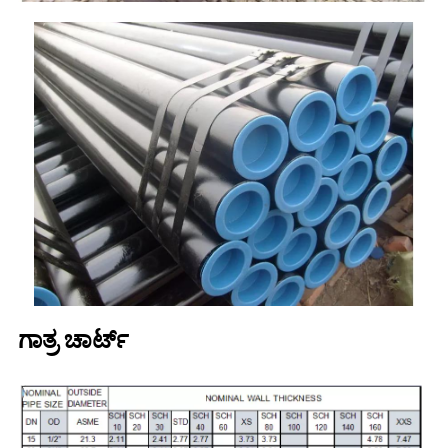
ಗಾತ್ರ ಚಾರ್ಟ್