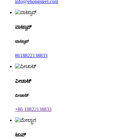
info@ehongsteel.com
ವಾಟ್ಸಾಪ್
ವಾಟ್ಸಾಪ್
8618822138833
ವೀಚಾಟ್
ವೀಚಾಟ್
+86 18822138833
ಟಾಪ್