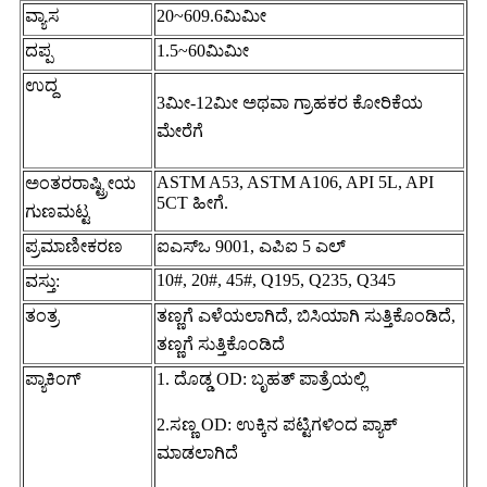
ವ್ಯಾಸ
20~609.6ಮಿಮೀ
ದಪ್ಪ
1.5~60ಮಿಮೀ
ಉದ್ದ
3ಮೀ-12ಮೀ ಅಥವಾ ಗ್ರಾಹಕರ ಕೋರಿಕೆಯ
ಮೇರೆಗೆ
ASTM A53, ASTM A106, API 5L, API
ಅಂತರರಾಷ್ಟ್ರೀಯ
5CT ಹೀಗೆ.
ಗುಣಮಟ್ಟ
ಪ್ರಮಾಣೀಕರಣ
ಐಎಸ್ಒ 9001, ಎಪಿಐ 5 ಎಲ್
10#, 20#, 45#, Q195, Q235, Q345
ವಸ್ತು:
ತಂತ್ರ
ತಣ್ಣಗೆ ಎಳೆಯಲಾಗಿದೆ, ಬಿಸಿಯಾಗಿ ಸುತ್ತಿಕೊಂಡಿದೆ,
ತಣ್ಣಗೆ ಸುತ್ತಿಕೊಂಡಿದೆ
ಪ್ಯಾಕಿಂಗ್
1. ದೊಡ್ಡ OD: ಬೃಹತ್ ಪಾತ್ರೆಯಲ್ಲಿ
2.ಸಣ್ಣ OD: ಉಕ್ಕಿನ ಪಟ್ಟಿಗಳಿಂದ ಪ್ಯಾಕ್
ಮಾಡಲಾಗಿದೆ