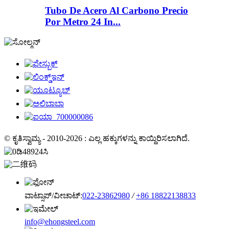
Tubo De Acero Al Carbono Precio
Por Metro 24 In...
© ಕೃತಿಸ್ವಾಮ್ಯ - 2010-2026 : ಎಲ್ಲ ಹಕ್ಕುಗಳನ್ನು ಕಾಯ್ದಿರಿಸಲಾಗಿದೆ.
ವಾಟ್ಸಾಪ್/ವೀಚಾಟ್:
022-23862980
/
+86 18822138833
info@ehongsteel.com