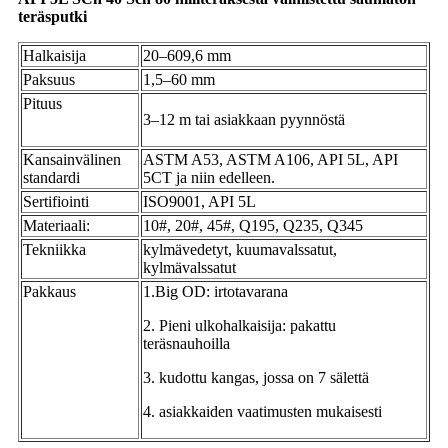
teräsputki
Halkaisija
20–609,6 mm
Paksuus
1,5–60 mm
Pituus
3–12 m tai asiakkaan pyynnöstä
Kansainvälinen
ASTM A53, ASTM A106, API 5L, API
standardi
5CT ja niin edelleen.
Sertifiointi
ISO9001, API 5L
Materiaali:
10#, 20#, 45#, Q195, Q235, Q345
Tekniikka
kylmävedetyt, kuumavalssatut,
kylmävalssatut
Pakkaus
1.Big OD: irtotavarana
2. Pieni ulkohalkaisija: pakattu
teräsnauhoilla
3. kudottu kangas, jossa on 7 sälettä
4. asiakkaiden vaatimusten mukaisesti