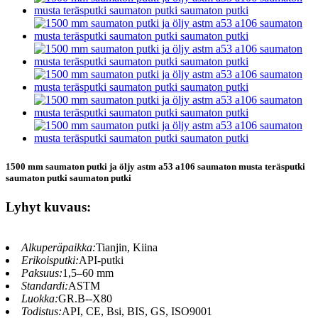
1500 mm saumaton putki ja öljy astm a53 a106 saumaton musta teräsputki
saumaton putki saumaton putki
Lyhyt kuvaus:
Alkuperäpaikka:
Tianjin, Kiina
Erikoisputki:
API-putki
Paksuus:
1,5–60 mm
Standardi:
ASTM
Luokka:
GR.B--X80
Todistus:
API, CE, Bsi, BIS, GS, ISO9001