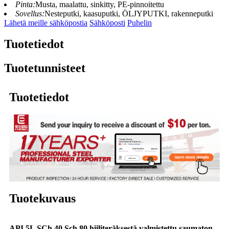
Pinta:
Musta, maalattu, sinkitty, PE-pinnoitettu
Sovellus:
Nesteputki, kaasuputki, ÖLJYPUTKI, rakenneputki
Lähetä meille sähköpostia
Sähköposti
Puhelin
Tuotetiedot
Tuotetunnisteet
Tuotetiedot
Tuotekuvaus
API 5L SCh 40 Sch 80 hiiliteräksestä valmistettu saumaton