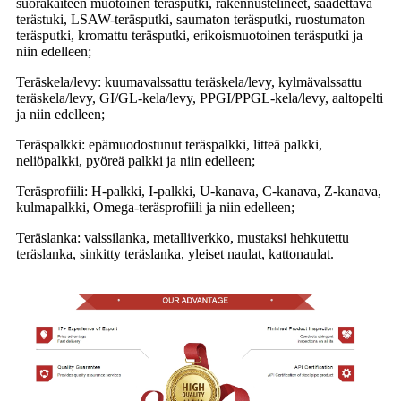
suorakaiteen muotoinen teräsputki, rakennustelineet, säädettävä
terästuki, LSAW-teräsputki, saumaton teräsputki, ruostumaton
teräsputki, kromattu teräsputki, erikoismuotoinen teräsputki ja
niin edelleen;
Teräskela/levy: kuumavalssattu teräskela/levy, kylmävalssattu
teräskela/levy, GI/GL-kela/levy, PPGI/PPGL-kela/levy, aaltopelti
ja niin edelleen;
Teräspalkki: epämuodostunut teräspalkki, litteä palkki,
neliöpalkki, pyöreä palkki ja niin edelleen;
Teräsprofiili: H-palkki, I-palkki, U-kanava, C-kanava, Z-kanava,
kulmapalkki, Omega-teräsprofiili ja niin edelleen;
Teräslanka: valssilanka, metalliverkko, mustaksi hehkutettu
teräslanka, sinkitty teräslanka, yleiset naulat, kattonaulat.