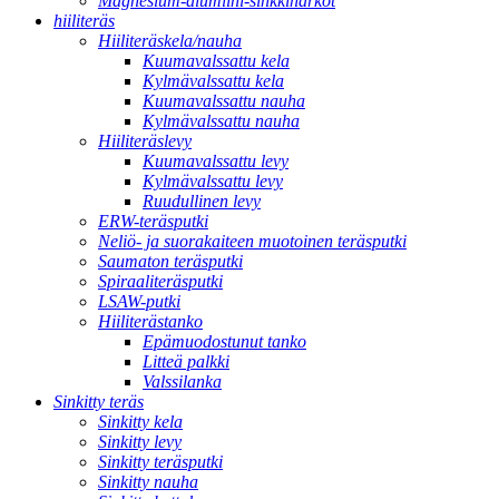
Magnesium-alumiini-sinkkiharkot
hiiliteräs
Hiiliteräskela/nauha
Kuumavalssattu kela
Kylmävalssattu kela
Kuumavalssattu nauha
Kylmävalssattu nauha
Hiiliteräslevy
Kuumavalssattu levy
Kylmävalssattu levy
Ruudullinen levy
ERW-teräsputki
Neliö- ja suorakaiteen muotoinen teräsputki
Saumaton teräsputki
Spiraaliteräsputki
LSAW-putki
Hiiliterästanko
Epämuodostunut tanko
Litteä palkki
Valssilanka
Sinkitty teräs
Sinkitty kela
Sinkitty levy
Sinkitty teräsputki
Sinkitty nauha