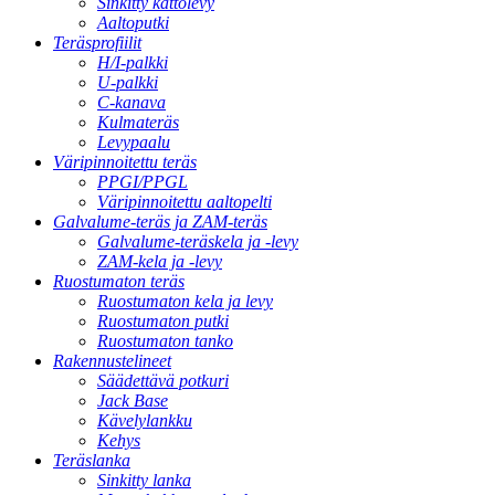
Sinkitty kattolevy
Aaltoputki
Teräsprofiilit
H/I-palkki
U-palkki
C-kanava
Kulmateräs
Levypaalu
Väripinnoitettu teräs
PPGI/PPGL
Väripinnoitettu aaltopelti
Galvalume-teräs ja ZAM-teräs
Galvalume-teräskela ja -levy
ZAM-kela ja -levy
Ruostumaton teräs
Ruostumaton kela ja levy
Ruostumaton putki
Ruostumaton tanko
Rakennustelineet
Säädettävä potkuri
Jack Base
Kävelylankku
Kehys
Teräslanka
Sinkitty lanka