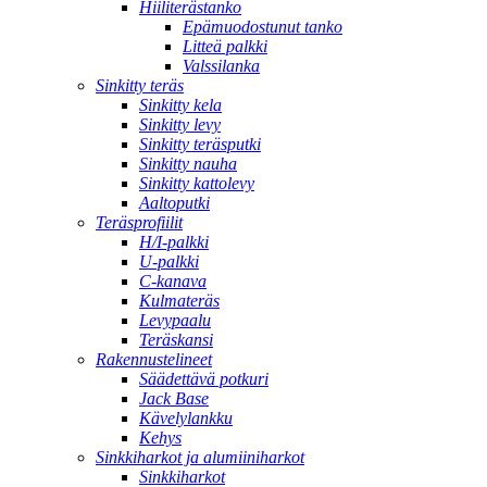
Hiiliterästanko
Epämuodostunut tanko
Litteä palkki
Valssilanka
Sinkitty teräs
Sinkitty kela
Sinkitty levy
Sinkitty teräsputki
Sinkitty nauha
Sinkitty kattolevy
Aaltoputki
Teräsprofiilit
H/I-palkki
U-palkki
C-kanava
Kulmateräs
Levypaalu
Teräskansi
Rakennustelineet
Säädettävä potkuri
Jack Base
Kävelylankku
Kehys
Sinkkiharkot ja alumiiniharkot
Sinkkiharkot