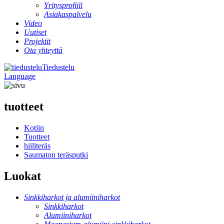
Yritysprofiili
Asiakaspalvelu
Video
Uutiset
Projektit
Ota yhteyttä
Tiedustelu
Language
tuotteet
Kotiin
Tuotteet
hiiliteräs
Saumaton teräsputki
Luokat
Sinkkiharkot ja alumiiniharkot
Sinkkiharkot
Alumiiniharkot