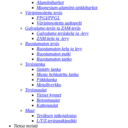
Alumiiniharkot
Magnesium-alumiini-sinkkiharkot
Väripinnoitettu teräs
PPGI/PPGL
Väripinnoitettu aaltopelti
Galvalume-teräs ja ZAM-teräs
Galvalume-teräskela ja -levy
ZAM-kela ja -levy
Ruostumaton teräs
Ruostumaton kela ja levy
Ruostumaton putki
Ruostumaton tanko
Teräslanka
Sinkitty lanka
Musta hehkutettu lanka
Piikkilanka
Metalliverkko
Teräsnaulat
Yleiset kynnet
Betoninaulat
Kattonaulat
Muut
Teräksen jatkojalostus
L/T/Z-teräsputkipalkki
Tietoa meistä