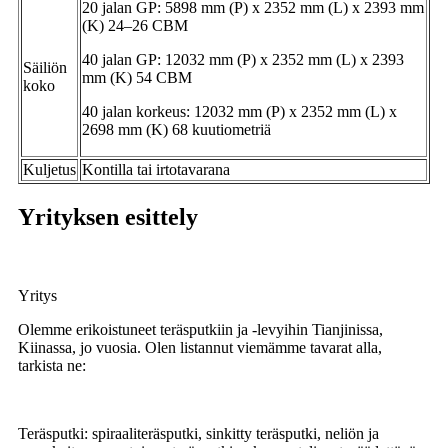
20 jalan GP: 5898 mm (P) x 2352 mm (L) x 2393 mm
(K) 24–26 CBM
40 jalan GP: 12032 mm (P) x 2352 mm (L) x 2393
Säiliön
mm (K) 54 CBM
koko
40 jalan korkeus: 12032 mm (P) x 2352 mm (L) x
2698 mm (K) 68 kuutiometriä
Kuljetus
Kontilla tai irtotavarana
Yrityksen esittely
Yritys
Olemme erikoistuneet teräsputkiin ja -levyihin Tianjinissa,
Kiinassa, jo vuosia. Olen listannut viemämme tavarat alla,
tarkista ne:
Teräsputki: spiraaliteräsputki, sinkitty teräsputki, neliön ja