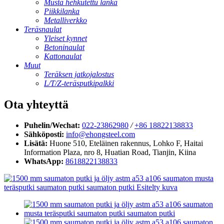
Musta hehkutettu lanka
Piikkilanka
Metalliverkko
Teräsnaulat
Yleiset kynnet
Betoninaulat
Kattonaulat
Muut
Teräksen jatkojalostus
L/T/Z-teräsputkipalkki
Ota yhteyttä
Puhelin/Wechat:
022-23862980
/
+86 18822138833
Sähköposti:
info@ehongsteel.com
Lisätä:
Huone 510, Eteläinen rakennus, Lohko F, ​​Haitai
Information Plaza, nro 8, Huatian Road, Tianjin, Kiina
WhatsApp:
8618822138833