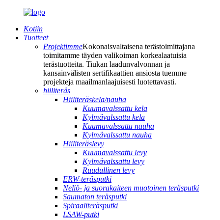
Kotiin
Tuotteet
Projektimme
Kokonaisvaltaisena terästoimittajana
toimitamme täyden valikoiman korkealaatuisia
terästuotteita. Tiukan laadunvalvonnan ja
kansainvälisten sertifikaattien ansiosta tuemme
projekteja maailmanlaajuisesti luotettavasti.
hiiliteräs
Hiiliteräskela/nauha
Kuumavalssattu kela
Kylmävalssattu kela
Kuumavalssattu nauha
Kylmävalssattu nauha
Hiiliteräslevy
Kuumavalssattu levy
Kylmävalssattu levy
Ruudullinen levy
ERW-teräsputki
Neliö- ja suorakaiteen muotoinen teräsputki
Saumaton teräsputki
Spiraaliteräsputki
LSAW-putki