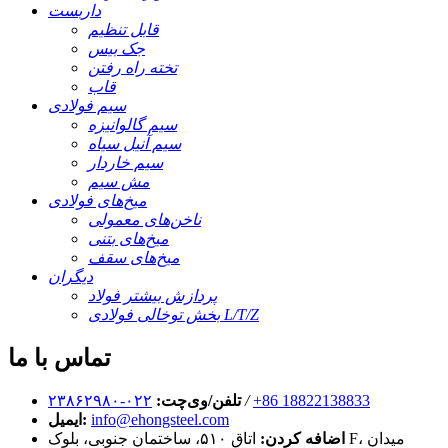
داربست
قابل تنظیم
جک بیس
تخته راه رفتن
قاب
سیم فولادی
سیم گالوانیزه
سیم آنیل سیاه
سیم خاردار
مش سیم
میخ‌های فولادی
ناخن‌های معمولی
میخ‌های بتنی
میخ‌های سقف
دیگران
پردازش بیشتر فولاد
بخش توخالی فولادی L/T/Z
تماس با ما
‎+86 18822138833‎
/
تلفن/وی‌چت:
۰۲۲-۲۳۸۶۲۹۸۰
info@ehongsteel.com
ایمیل:
اضافه کردن:
اتاق ۵۱۰، ساختمان جنوبی، بلوک F، میدان