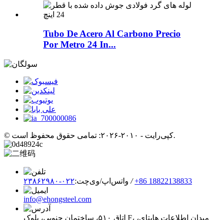
Tubo De Acero Al Carbono Precio
Por Metro 24 In...
© کپی‌رایت - ۲۰۱۰-۲۰۲۶: تمامی حقوق محفوظ است.
‎+86 18822138833‎
/
واتس‌اپ/وی‌چت:
۰۲۲-۲۳۸۶۲۹۸۰
info@ehongsteel.com
اتاق ۵۱۰، ساختمان جنوبی، بلوک F، میدان اطلاعات هایتای،