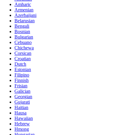
Amharic
Armenian
Azerbaijani
Belarusian
Bengali
Bosnian
Bulgarian
Cebuano
Chichewa
Corsican
Croatian
Dutch
Estonian
Filipino
Finnish
Frisian
Galician
Georgian
Gujarati
Haitian
Hausa
Hawaiian
Hebrew
Hmong
Hungarian