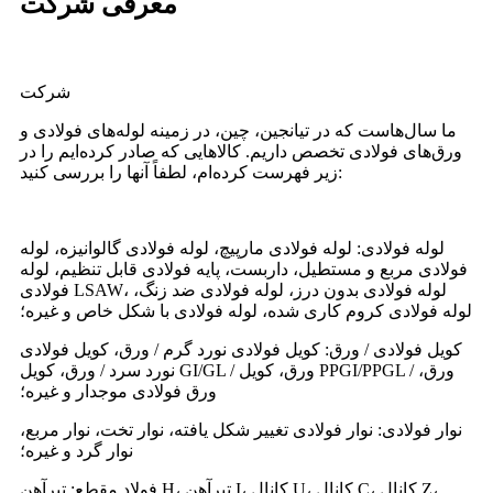
معرفی شرکت
شرکت
ما سال‌هاست که در تیانجین، چین، در زمینه لوله‌های فولادی و
ورق‌های فولادی تخصص داریم. کالاهایی که صادر کرده‌ایم را در
زیر فهرست کرده‌ام، لطفاً آنها را بررسی کنید:
لوله فولادی: لوله فولادی مارپیچ، لوله فولادی گالوانیزه، لوله
فولادی مربع و مستطیل، داربست، پایه فولادی قابل تنظیم، لوله
فولادی LSAW، لوله فولادی بدون درز، لوله فولادی ضد زنگ،
لوله فولادی کروم کاری شده، لوله فولادی با شکل خاص و غیره؛
کویل فولادی / ورق: کویل فولادی نورد گرم / ورق، کویل فولادی
نورد سرد / ورق، کویل GI/GL / ورق، کویل PPGI/PPGL / ورق،
ورق فولادی موجدار و غیره؛
نوار فولادی: نوار فولادی تغییر شکل یافته، نوار تخت، نوار مربع،
نوار گرد و غیره؛
فولاد مقطع: تیرآهن H، تیرآهن I، کانال U، کانال C، کانال Z،