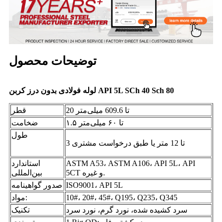
توضیحات محصول
لوله فولادی بدون درز کربن API 5L SCh 40 Sch 80
20 تا 609.6 میلی‌متر
قطر
۱.۵ تا ۶۰ میلی‌متر
ضخامت
طول
3 تا 12 متر یا طبق درخواست مشتری
ASTM A53، ASTM A106، API 5L، API
استاندارد
5CT و غیره.
بین‌المللی
ISO9001، API 5L
صدور گواهینامه
10#، 20#، 45#، Q195، Q235، Q345
مواد:
سرد کشیده شده، نورد گرم، نورد سرد
تکنیک