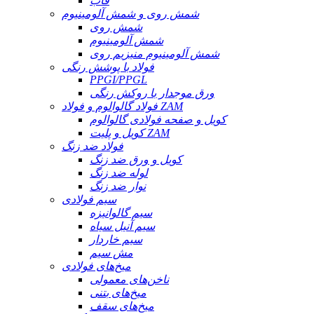
قاب
شمش روی و شمش آلومینیوم
شمش روی
شمش آلومینیوم
شمش آلومینیوم منیزیم روی
فولاد با پوشش رنگی
PPGI/PPGL
ورق موجدار با روکش رنگی
فولاد گالوالوم و فولاد ZAM
کویل و صفحه فولادی گالوالوم
کویل و پلیت ZAM
فولاد ضد زنگ
کویل و ورق ضد زنگ
لوله ضد زنگ
نوار ضد زنگ
سیم فولادی
سیم گالوانیزه
سیم آنیل سیاه
سیم خاردار
مش سیم
میخ‌های فولادی
ناخن‌های معمولی
میخ‌های بتنی
میخ‌های سقف