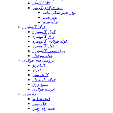
لوله LSAW
میله فولادی کربنی
نوار تغییر شکل یافته
نوار تخت
میله سیم
فولاد گالوانیزه
کویل گالوانیزه
ورق گالوانیزه
لوله فولادی گالوانیزه
نوار گالوانیزه
ورق سقف گالوانیزه
لوله موجدار
پروفیل های فولادی
پرتو H/I
پرتو U
کانال سی
فولاد زاویه دار
شمع ورق
عرشه فولادی
داربست
قابل تنظیم
جک بیس
تخته راه رفتن