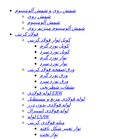
شمش روی و شمش آلومینیوم
شمش روی
شمش آلومینیوم
شمش آلومینیوم منیزیم روی
فولاد کربنی
کویل/نوار فولاد کربنی
کویل نورد گرم
کویل نورد سرد
نوار نورد گرم
نوار نورد سرد
ورق/صفحه فولاد کربنی
ورق نورد گرم
ورق نورد سرد
بشقاب شطرنجی
لوله فولادی ERW
لوله فولادی مربع و مستطیل
لوله فولادی بدون درز
لوله فولادی اسپیرال
لوله LSAW
میله فولادی کربنی
نوار تغییر شکل یافته
نوار تخت