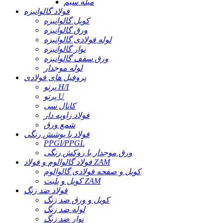
میله سیم
فولاد گالوانیزه
کویل گالوانیزه
ورق گالوانیزه
لوله فولادی گالوانیزه
نوار گالوانیزه
ورق سقف گالوانیزه
لوله موجدار
پروفیل های فولادی
پرتو H/I
پرتو U
کانال سی
فولاد زاویه دار
شمع ورق
فولاد با پوشش رنگی
PPGI/PPGL
ورق موجدار با روکش رنگی
فولاد گالوالوم و فولاد ZAM
کویل و صفحه فولادی گالوالوم
کویل و پلیت ZAM
فولاد ضد زنگ
کویل و ورق ضد زنگ
لوله ضد زنگ
نوار ضد زنگ