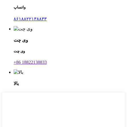
واتساپ
۸۶۱۸۸۲۲۱۳۸۸۳۳
وی چت
وی چت
‎+86 18822138833‎
بالا