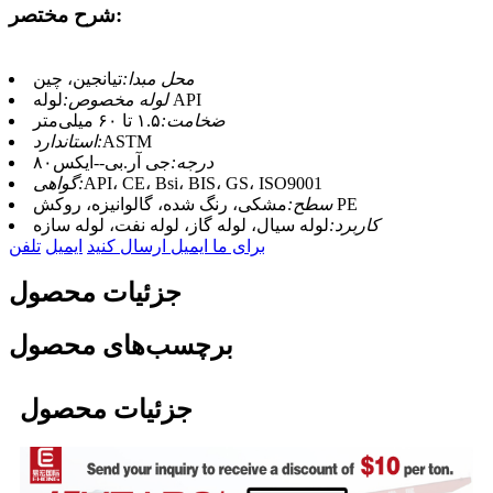
شرح مختصر:
محل مبدا:
تیانجین، چین
لوله API
لوله مخصوص:
ضخامت:
۱.۵ تا ۶۰ میلی‌متر
ASTM
استاندارد:
درجه:
جی آر.بی--ایکس۸۰
API، CE، Bsi، BIS، GS، ISO9001
گواهی:
مشکی، رنگ شده، گالوانیزه، روکش PE
سطح:
کاربرد:
لوله سیال، لوله گاز، لوله نفت، لوله سازه
برای ما ایمیل ارسال کنید
ایمیل
تلفن
جزئیات محصول
برچسب‌های محصول
جزئیات محصول