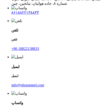
شماره ۸، جاده هواتیان، تیانجین، چین
۸۶۱۸۸۲۲۱۳۸۸۳۳
تلفن
تلفن
‎+86 18822138833‎
ایمیل
ایمیل
info@ehongsteel.com
واتساپ