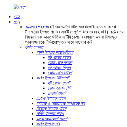
হোম
পণ্য
আমাদের প্রকল্প
একটি ওয়ান-স্টপ স্টিল সরবরাহকারী হিসেবে, আমরা
উচ্চমানের ইস্পাত পণ্যের একটি সম্পূর্ণ পরিসর সরবরাহ করি। কঠোর মান
নিয়ন্ত্রণ এবং আন্তর্জাতিক সার্টিফিকেশনের মাধ্যমে আমরা বিশ্বজুড়ে
প্রকল্পগুলোকে নির্ভরযোগ্যতার সাথে সহায়তা করি।
কার্বন ইস্পাত
কার্বন ইস্পাত কয়েল/স্ট্রিপ
হট রোলড কয়েল
কোল্ড রোল্ড কয়েল
হট রোলড স্ট্রিপ
কোল্ড রোল্ড স্ট্রিপ
কার্বন ইস্পাত শীট/প্লেট
হট রোলড প্লেট
কোল্ড রোলড শিট
চেকার্ড প্লেট
ERW ইস্পাত পাইপ
বর্গাকার ও আয়তাকার ইস্পাতের নল
বিজোড় ইস্পাত পাইপ
সর্পিল ইস্পাত পাইপ
এলএসএডব্লিউ পাইপ
কার্বন ইস্পাত বার