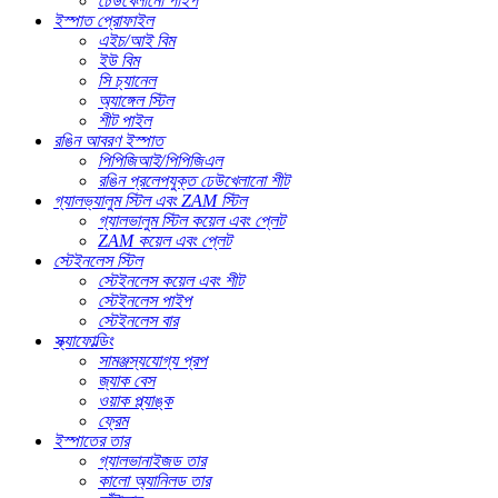
ঢেউখেলানো পাইপ
ইস্পাত প্রোফাইল
এইচ/আই বিম
ইউ বিম
সি চ্যানেল
অ্যাঙ্গেল স্টিল
শীট পাইল
রঙিন আবরণ ইস্পাত
পিপিজিআই/পিপিজিএল
রঙিন প্রলেপযুক্ত ঢেউখেলানো শীট
গ্যালভ্যালুম স্টিল এবং ZAM স্টিল
গ্যালভালুম স্টিল কয়েল এবং প্লেট
ZAM কয়েল এবং প্লেট
স্টেইনলেস স্টিল
স্টেইনলেস কয়েল এবং শীট
স্টেইনলেস পাইপ
স্টেইনলেস বার
স্ক্যাফোল্ডিং
সামঞ্জস্যযোগ্য প্রপ
জ্যাক বেস
ওয়াক প্ল্যাঙ্ক
ফ্রেম
ইস্পাতের তার
গ্যালভানাইজড তার
কালো অ্যানিলড তার