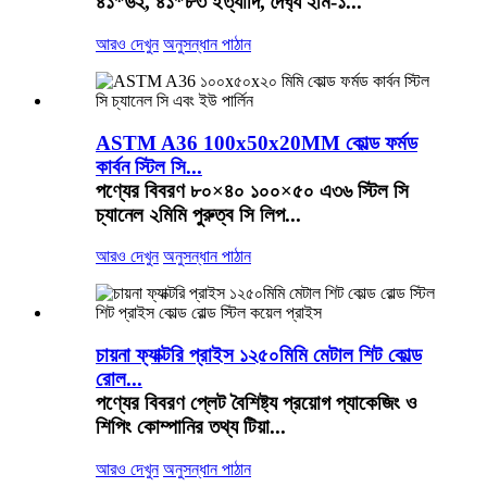
৪১*৬২, ৪১*৮৩ ইত্যাদি, দৈর্ঘ্য ২মি-১...
আরও দেখুন
অনুসন্ধান পাঠান
ASTM A36 100x50x20MM কোল্ড ফর্মড
কার্বন স্টিল সি...
পণ্যের বিবরণ ৮০×৪০ ১০০×৫০ এ৩৬ স্টিল সি
চ্যানেল ২মিমি পুরুত্ব সি লিপ...
আরও দেখুন
অনুসন্ধান পাঠান
চায়না ফ্যাক্টরি প্রাইস ১২৫০মিমি মেটাল শিট কোল্ড
রোল...
পণ্যের বিবরণ প্লেট বৈশিষ্ট্য প্রয়োগ প্যাকেজিং ও
শিপিং কোম্পানির তথ্য টিয়া...
আরও দেখুন
অনুসন্ধান পাঠান