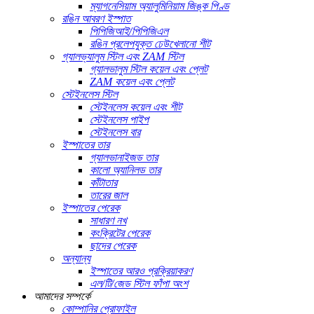
ম্যাগনেসিয়াম অ্যালুমিনিয়াম জিঙ্ক পিণ্ড
রঙিন আবরণ ইস্পাত
পিপিজিআই/পিপিজিএল
রঙিন প্রলেপযুক্ত ঢেউখেলানো শীট
গ্যালভ্যালুম স্টিল এবং ZAM স্টিল
গ্যালভালুম স্টিল কয়েল এবং প্লেট
ZAM কয়েল এবং প্লেট
স্টেইনলেস স্টিল
স্টেইনলেস কয়েল এবং শীট
স্টেইনলেস পাইপ
স্টেইনলেস বার
ইস্পাতের তার
গ্যালভানাইজড তার
কালো অ্যানিলড তার
কাঁটাতার
তারের জাল
ইস্পাতের পেরেক
সাধারণ নখ
কংক্রিটের পেরেক
ছাদের পেরেক
অন্যান্য
ইস্পাতের আরও প্রক্রিয়াকরণ
এল/টি/জেড স্টিল ফাঁপা অংশ
আমাদের সম্পর্কে
কোম্পানির প্রোফাইল