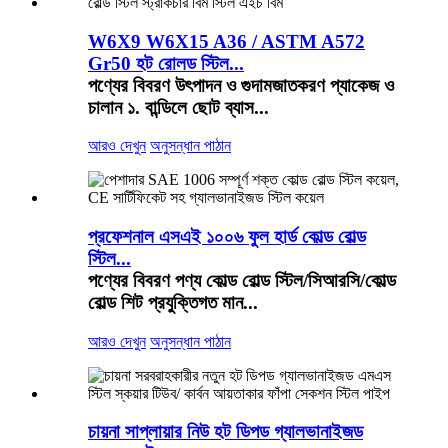
W6X9 W6X15 A36 / ASTM A572
Gr50 হট রোলড স্টিল...
পণ্যের বিবরণ উৎপাদন ও গুদামজাতকরণ প্যাকেজ ও
চালান ১. বান্ডিলে ছোট ব্যাস...
আরও দেখুন
অনুসন্ধান পাঠান
প্রফেশনাল এসএই ১০০৬ ফুল হার্ড কোল্ড রোল্ড
স্টিল...
পণ্যের বিবরণ পণ্য কোল্ড রোল্ড স্টিল/সিআরসি/কোল্ড
রোল্ড শিট প্রযুক্তিগত মান...
আরও দেখুন
অনুসন্ধান পাঠান
চায়না সাপ্লায়ার নিউ হট ডিপড গ্যালভানাইজড