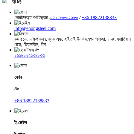
হোয়াটসঅ্যাপ/উইচ্যাট :
০২২-২৩৮৬২৯৮০
/
+86 18822138833
info@ehongsteel.com
রুম ৫১০, দক্ষিণ ভবন, ব্লক এফ, হাইতাই ইনফরমেশন প্লাজা, ৮ নং, হুয়াতিয়ান
রোড, তিয়ানজিন, চীন
৮৬১৮৮২২১৩৮৮৩৩
ফোন
টেল
+86 18822138833
ই-মেইল