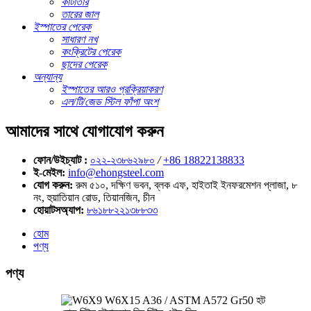
কাঁটাতার
তারের জাল
ইস্পাতের পেরেক
সাধারণ নখ
কংক্রিটের পেরেক
ছাদের পেরেক
অন্যান্য
ইস্পাতের আরও প্রক্রিয়াকরণ
এল/টি/জেড স্টিল ফাঁপা অংশ
আমাদের সাথে যোগাযোগ করুন
ফোন/উইচ্যাট :
০২২-২৩৮৬২৯৮০
/
+86 18822138833
ই-মেইল:
info@ehongsteel.com
যোগ করুন:
রুম ৫১০, দক্ষিণ ভবন, ব্লক এফ, হাইতাই ইনফরমেশন প্লাজা, ৮
নং, হুয়াতিয়ান রোড, তিয়ানজিন, চীন
হোয়াটসঅ্যাপ:
৮৬১৮৮২২১৩৮৮৩৩
হোম
পণ্য
পণ্য