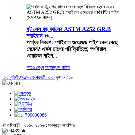
হট সেল বড় ব্যাসের ASTM A252 GR.B
স্পাইরাল W...
পণ্যের বিবরণ: স্পাইরাল ওয়েল্ডেড পাইপ কেন বেছে
নেবেন? একই চাপের পরিস্থিতিতে, স্পাইরাল
ওয়েল্ডেড পাইপ...
আরও দেখুন
অনুসন্ধান পাঠান
<<
পূর্ববর্তী
2
3
4
5
6
7
8
পরবর্তী >
>>
পৃষ্ঠা ৫ / ২০
© কপিরাইট - ২০১০-২০২৬ : সর্বস্বত্ব সংরক্ষিত।