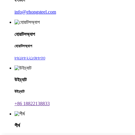
ই-মেইল
info@ehongsteel.com
হোয়াটসঅ্যাপ
হোয়াটসঅ্যাপ
৮৬১৮৮২২১৩৮৮৩৩
উইচ্যাট
উইচ্যাট
+86 18822138833
শীর্ষ