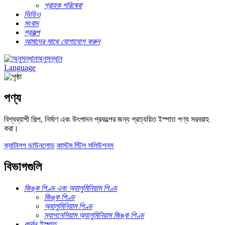
গ্রাহক পরিষেবা
ভিডিও
সংবাদ
প্রকল্প
আমাদের সাথে যোগাযোগ করুন
অনুসন্ধান
Language
পণ্য
বিশ্বব্যাপী শিল্প, নির্মাণ এবং উৎপাদন প্রকল্পের জন্য প্রত্যয়িত ইস্পাত পণ্য সরবরাহ
করা।
ক্যাটালগ ডাউনলোড
কাস্টম স্টিল সলিউশনস
বিভাগগুলি
জিঙ্ক পিণ্ড এবং অ্যালুমিনিয়াম পিণ্ড
জিঙ্ক পিণ্ড
অ্যালুমিনিয়াম পিণ্ড
ম্যাগনেসিয়াম অ্যালুমিনিয়াম জিঙ্ক পিণ্ড
কার্বন ইস্পাত