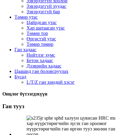
Зэвэрдэггүй хоолой
Зэвэрдэггүй хуудас
Зэвэрдэггүй бар
Төмөр утас
Цайрдсан утас
Хар шатаасан утас
Төмөр тор
Өргөстэй утас
Төмөр төмөр
Ган хадаас
Нийтлэг хумс
Бетон хадаас
Дээврийн хадаас
Цаашид ган боловсруулах
Бусад
L/T/Z ган хөндий хэсэг
Онцлог бүтээгдэхүүн
Ган тууз