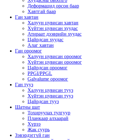
Хуудасны овоолго
Деформацид орсон баар
Хавтгай баар
Ган хавтан
Халуун цувисан хавтан
Хүйтэн цувисан хуудас
Атираат дээврийн хуудас
Цайрдсан хуудас
Алаг хавтан
Ган ороомог
Халуун цувисан ороомог
Хүйтэн цувисан ороомог
Цайрдсан ороомог
PPGI/PPGL
Galvalume ороомог
Ган тууз
Халуун цувисан тууз
Хүйтэн цувисан тууз
Цайрдсан тууз
Шатны шат
Тохируулах тулгуур
Планкаар алхаарай
Хүрээ
Жак суурь
Зэвэрдэггүй ган