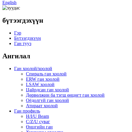
English
бүтээгдэхүүн
Гэр
Бүтээгдэхүүн
Ган тууз
Ангилал
Ган хоолой/хоолой
Спираль ган хоолой
ERW ган хоолой
LSAW хоолой
Цайрдсан ган хоолой
Дөрвөлжин ба тэгш өнцөгт ган хоолой
Оёдолгүй ган хоолой
Атираат хоолой
Ган профиль
H/I/U Beam
C/Z/U суваг
Өнцгийн ган