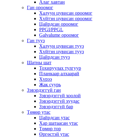
Алаг хавтан
Ган ороомог
Халуун цувисан ороомог
Хүйтэн цувисан ороомог
Цайрдсан ороомог
PPGI/PPGL
Galvalume ороомог
Ган тууз
Халуун цувисан тууз
Хүйтэн цувисан тууз
Цайрдсан тууз
Шатны шат
Тохируулах тулгуур
Планкаар алхаарай
Хүрээ
Жак суурь
Зэвэрдэггүй ган
Зэвэрдэггүй хоолой
Зэвэрдэггүй хуудас
Зэвэрдэггүй бар
Төмөр утас
Цайрдсан утас
Хар шатаасан утас
Төмөр тор
Өргөстэй утас