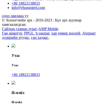
+86 18822138833
info@ehongsteel.com
одоо лавлана уу
© Зохиогчийн эрх - 2010-2023 : Бүх эрх хуулиар
хамгаалагдсан.
Сайтын газрын зураг
-
AMP Mobile
Ган арматур
,
PPGL
,
h цацраг
,
хар төмөр хоолой
,
Атираат
дээврийн хуудас
,
ган хадаас
,
Утас
Утас
+86 18822138833
И-мэйл
И-мэйл