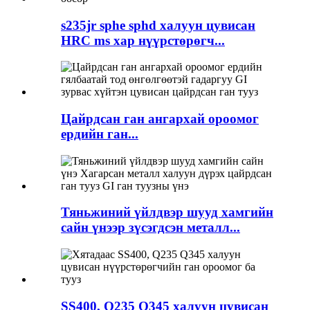
s235jr sphe sphd халуун цувисан
HRC ms хар нүүрстөрөгч...
Цайрдсан ган ангархай ороомог
ердийн ган...
Тяньжиний үйлдвэр шууд хамгийн
сайн үнээр зүсэгдсэн металл...
SS400, Q235 Q345 халуун цувисан