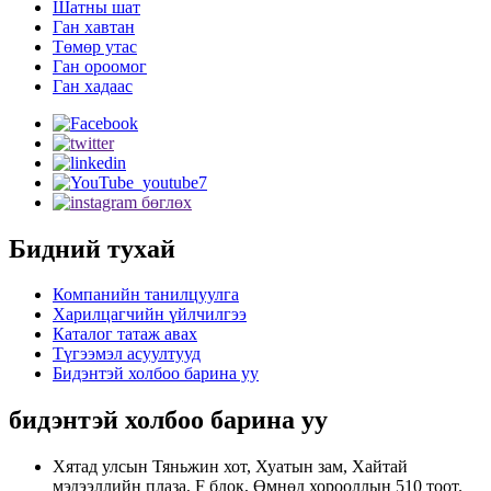
Шатны шат
Ган хавтан
Төмөр утас
Ган ороомог
Ган хадаас
Бидний тухай
Компанийн танилцуулга
Харилцагчийн үйлчилгээ
Каталог татаж авах
Түгээмэл асуултууд
Бидэнтэй холбоо барина уу
бидэнтэй холбоо барина уу
Хятад улсын Тяньжин хот, Хуатын зам, Хайтай
мэдээллийн плаза, F блок, Өмнөд хорооллын 510 тоот.