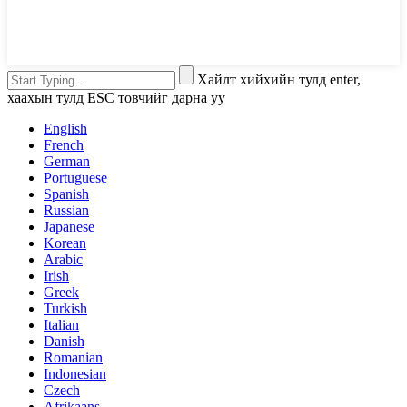
Хайлт хийхийн тулд enter,
хаахын тулд ESC товчийг дарна уу
English
French
German
Portuguese
Spanish
Russian
Japanese
Korean
Arabic
Irish
Greek
Turkish
Italian
Danish
Romanian
Indonesian
Czech
Afrikaans