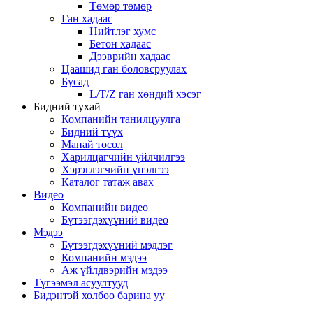
Төмөр төмөр
Ган хадаас
Нийтлэг хумс
Бетон хадаас
Дээврийн хадаас
Цаашид ган боловсруулах
Бусад
L/T/Z ган хөндий хэсэг
Бидний тухай
Компанийн танилцуулга
Бидний түүх
Манай төсөл
Харилцагчийн үйлчилгээ
Хэрэглэгчийн үнэлгээ
Каталог татаж авах
Видео
Компанийн видео
Бүтээгдэхүүний видео
Мэдээ
Бүтээгдэхүүний мэдлэг
Компанийн мэдээ
Аж үйлдвэрийн мэдээ
Түгээмэл асуултууд
Бидэнтэй холбоо барина уу