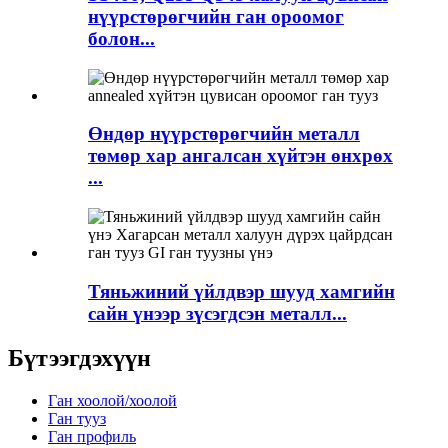
нүүрстөрөгчийн ган ороомог
болон...
Өндөр нүүрстөрөгчийн металл
төмөр хар ангалсан хүйтэн өнхрөх
...
Тяньжиний үйлдвэр шууд хамгийн
сайн үнээр зүсэгдсэн металл...
Бүтээгдэхүүн
Ган хоолой/хоолой
Ган тууз
Ган профиль