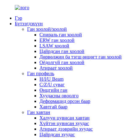
Гэр
Бүтээгдэхүүн
Ган хоолой/хоолой
Спираль ган хоолой
ERW ган хоолой
LSAW хоолой
Цайрдсан ган хоолой
Дөрвөлжин ба тэгш өнцөгт ган хоолой
Оёдолгүй ган хоолой
Атираат хоолой
Ган профиль
H/I/U Beam
C/Z/U суваг
Өнцгийн ган
Хуудасны овоолго
Деформацид орсон баар
Хавтгай баар
Ган хавтан
Халуун цувисан хавтан
Хүйтэн цувисан хуудас
Атираат дээврийн хуудас
Цайрдсан хуудас