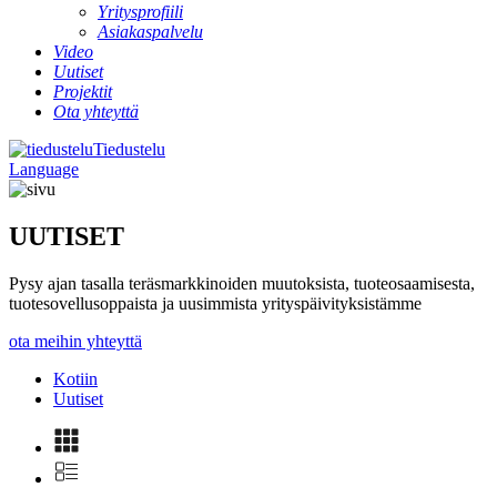
Yritysprofiili
Asiakaspalvelu
Video
Uutiset
Projektit
Ota yhteyttä
Tiedustelu
Language
UUTISET
Pysy ajan tasalla teräsmarkkinoiden muutoksista, tuoteosaamisesta,
tuotesovellusoppaista ja uusimmista yrityspäivityksistämme
ota meihin yhteyttä
Kotiin
Uutiset