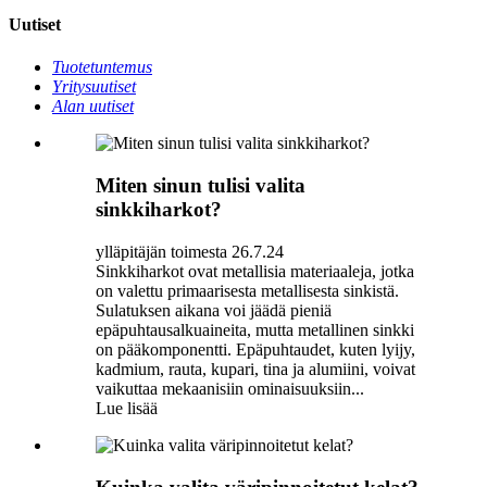
Uutiset
Tuotetuntemus
Yritysuutiset
Alan uutiset
Miten sinun tulisi valita
sinkkiharkot?
ylläpitäjän toimesta 26.7.24
Sinkkiharkot ovat metallisia materiaaleja, jotka
on valettu primaarisesta metallisesta sinkistä.
Sulatuksen aikana voi jäädä pieniä
epäpuhtausalkuaineita, mutta metallinen sinkki
on pääkomponentti. Epäpuhtaudet, kuten lyijy,
kadmium, rauta, kupari, tina ja alumiini, voivat
vaikuttaa mekaanisiin ominaisuuksiin...
Lue lisää