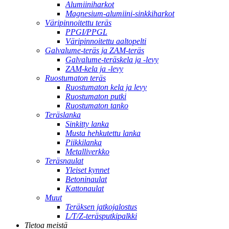
Alumiiniharkot
Magnesium-alumiini-sinkkiharkot
Väripinnoitettu teräs
PPGI/PPGL
Väripinnoitettu aaltopelti
Galvalume-teräs ja ZAM-teräs
Galvalume-teräskela ja -levy
ZAM-kela ja -levy
Ruostumaton teräs
Ruostumaton kela ja levy
Ruostumaton putki
Ruostumaton tanko
Teräslanka
Sinkitty lanka
Musta hehkutettu lanka
Piikkilanka
Metalliverkko
Teräsnaulat
Yleiset kynnet
Betoninaulat
Kattonaulat
Muut
Teräksen jatkojalostus
L/T/Z-teräsputkipalkki
Tietoa meistä