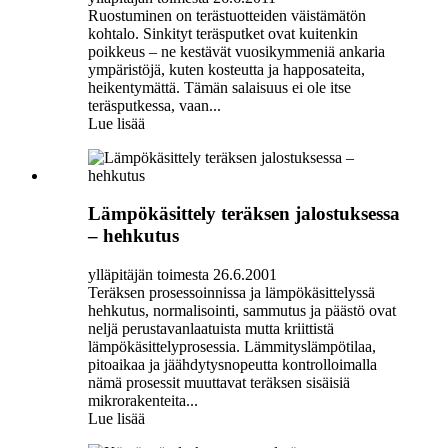
Ruostuminen on terästuotteiden väistämätön
kohtalo. Sinkityt teräsputket ovat kuitenkin
poikkeus – ne kestävät vuosikymmeniä ankaria
ympäristöjä, kuten kosteutta ja happosateita,
heikentymättä. Tämän salaisuus ei ole itse
teräsputkessa, vaan...
Lue lisää
Lämpökäsittely teräksen jalostuksessa
– hehkutus
ylläpitäjän toimesta 26.6.2001
Teräksen prosessoinnissa ja lämpökäsittelyssä
hehkutus, normalisointi, sammutus ja päästö ovat
neljä perustavanlaatuista mutta kriittistä
lämpökäsittelyprosessia. Lämmityslämpötilaa,
pitoaikaa ja jäähdytysnopeutta kontrolloimalla
nämä prosessit muuttavat teräksen sisäisiä
mikrorakenteita...
Lue lisää