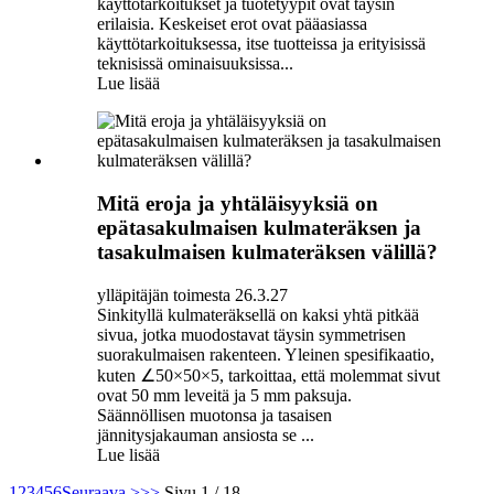
käyttötarkoitukset ja tuotetyypit ovat täysin
erilaisia. Keskeiset erot ovat pääasiassa
käyttötarkoituksessa, itse tuotteissa ja erityisissä
teknisissä ominaisuuksissa...
Lue lisää
Mitä eroja ja yhtäläisyyksiä on
epätasakulmaisen kulmateräksen ja
tasakulmaisen kulmateräksen välillä?
ylläpitäjän toimesta 26.3.27
Sinkityllä kulmateräksellä on kaksi yhtä pitkää
sivua, jotka muodostavat täysin symmetrisen
suorakulmaisen rakenteen. Yleinen spesifikaatio,
kuten ∠50×50×5, tarkoittaa, että molemmat sivut
ovat 50 mm leveitä ja 5 mm paksuja.
Säännöllisen muotonsa ja tasaisen
jännitysjakauman ansiosta se ...
Lue lisää
1
2
3
4
5
6
Seuraava >
>>
Sivu 1 / 18