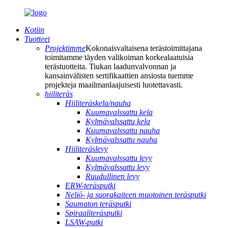
Kotiin
Tuotteet
Projektimme
Kokonaisvaltaisena terästoimittajana
toimitamme täyden valikoiman korkealaatuisia
terästuotteita. Tiukan laadunvalvonnan ja
kansainvälisten sertifikaattien ansiosta tuemme
projekteja maailmanlaajuisesti luotettavasti.
hiiliteräs
Hiiliteräskela/nauha
Kuumavalssattu kela
Kylmävalssattu kela
Kuumavalssattu nauha
Kylmävalssattu nauha
Hiiliteräslevy
Kuumavalssattu levy
Kylmävalssattu levy
Ruudullinen levy
ERW-teräsputki
Neliö- ja suorakaiteen muotoinen teräsputki
Saumaton teräsputki
Spiraaliteräsputki
LSAW-putki