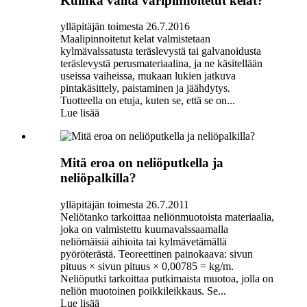
Kuinka valita väripinnoitetut kelat?
ylläpitäjän toimesta 26.7.2016
Maalipinnoitetut kelat valmistetaan
kylmävalssatusta teräslevystä tai galvanoidusta
teräslevystä perusmateriaalina, ja ne käsitellään
useissa vaiheissa, mukaan lukien jatkuva
pintakäsittely, paistaminen ja jäähdytys.
Tuotteella on etuja, kuten se, että se on...
Lue lisää
Mitä eroa on neliöputkella ja
neliöpalkilla?
ylläpitäjän toimesta 26.7.2011
Neliötanko tarkoittaa neliönmuotoista materiaalia,
joka on valmistettu kuumavalssaamalla
neliömäisiä aihioita tai kylmävetämällä
pyöröterästä. Teoreettinen painokaava: sivun
pituus × sivun pituus × 0,00785 = kg/m.
Neliöputki tarkoittaa putkimaista muotoa, jolla on
neliön muotoinen poikkileikkaus. Se...
Lue lisää