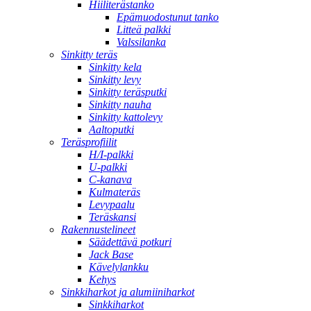
Hiiliterästanko
Epämuodostunut tanko
Litteä palkki
Valssilanka
Sinkitty teräs
Sinkitty kela
Sinkitty levy
Sinkitty teräsputki
Sinkitty nauha
Sinkitty kattolevy
Aaltoputki
Teräsprofiilit
H/I-palkki
U-palkki
C-kanava
Kulmateräs
Levypaalu
Teräskansi
Rakennustelineet
Säädettävä potkuri
Jack Base
Kävelylankku
Kehys
Sinkkiharkot ja alumiiniharkot
Sinkkiharkot