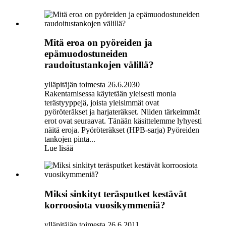
Mitä eroa on pyöreiden ja
epämuodostuneiden
raudoitustankojen välillä?
ylläpitäjän toimesta 26.6.2030
Rakentamisessa käytetään yleisesti monia
terästyyppejä, joista yleisimmät ovat
pyöröteräkset ja harjateräkset. Niiden tärkeimmät
erot ovat seuraavat. Tänään käsittelemme lyhyesti
näitä eroja. Pyöröteräkset (HPB-sarja) Pyöreiden
tankojen pinta...
Lue lisää
Miksi sinkityt teräsputket kestävät
korroosiota vuosikymmeniä?
ylläpitäjän toimesta 26.6.2011