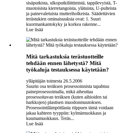
sisäputkista, ulkoputkiliittimistä, tappilevyistä, T-
muotoisista kierretangoista, ylätuista, U-pulteista
ja painevaletuista mutteriholkeista. Säädettävien
terästukien ominaisuuksia ovat: 1. Suuri
kuormankantokyky ja korkea rakenne...
Lue lisää
Mitä tarkastuksia terästuotteille
tehdään ennen lähetystä? Mitä
työkaluja testauksessa käytetään?
ylläpitäjän toimesta 26.5.2006
Suurin osa teräksen prosessoinnista tapahtuu
paineprosessoimalla, mikä aiheuttaa
prosessoitavan teräksen (kuten aihioiden tai
harkkojen) plastisen muodonmuutoksen.
Prosessointilämpötilasta riippuen tämä voidaan
jakaa kahteen tyyppiin: kylmämuokkaus ja
kuumamuokkaus. Teräs...
Lue lisää