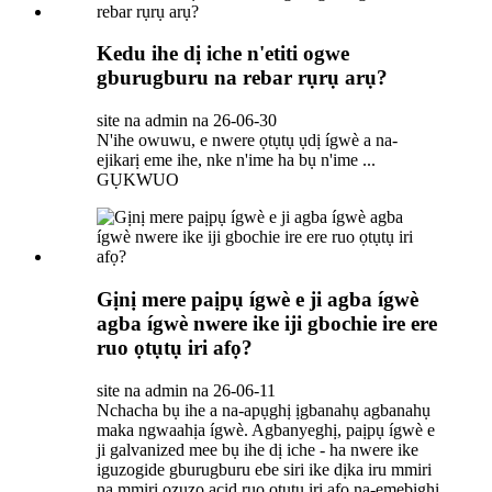
Kedu ihe dị iche n'etiti ogwe
gburugburu na rebar rụrụ arụ?
site na admin na 26-06-30
N'ihe owuwu, e nwere ọtụtụ ụdị ígwè a na-
ejikarị eme ihe, nke n'ime ha bụ n'ime ...
GỤKWUO
Gịnị mere paịpụ ígwè e ji agba ígwè
agba ígwè nwere ike iji gbochie ire ere
ruo ọtụtụ iri afọ?
site na admin na 26-06-11
Nchacha bụ ihe a na-apụghị ịgbanahụ agbanahụ
maka ngwaahịa ígwè. Agbanyeghị, paịpụ ígwè e
ji galvanized mee bụ ihe dị iche - ha nwere ike
iguzogide gburugburu ebe siri ike dịka iru mmiri
na mmiri ozuzo acid ruo ọtụtụ iri afọ na-emebighị