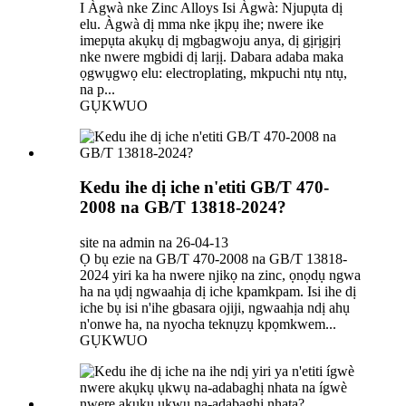
I Àgwà nke Zinc Alloys Isi Àgwà: Njupụta dị
elu. Àgwà dị mma nke ịkpụ ihe; nwere ike
imepụta akụkụ dị mgbagwoju anya, dị gịrịgịrị
nke nwere mgbidi dị larịị. Dabara adaba maka
ọgwụgwọ elu: electroplating, mkpuchi ntụ ntụ,
na p...
GỤKWUO
Kedu ihe dị iche n'etiti GB/T 470-
2008 na GB/T 13818-2024?
site na admin na 26-04-13
Ọ bụ ezie na GB/T 470-2008 na GB/T 13818-
2024 yiri ka ha nwere njikọ na zinc, ọnọdụ ngwa
ha na ụdị ngwaahịa dị iche kpamkpam. Isi ihe dị
iche bụ isi n'ihe gbasara ojiji, ngwaahịa ndị ahụ
n'onwe ha, na nyocha teknụzụ kpọmkwem...
GỤKWUO