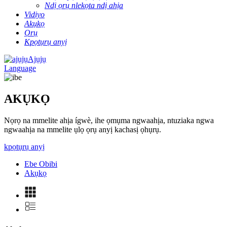
Ndị ọrụ nlekọta ndị ahịa
Vidiyo
Akụkọ
Ọrụ
Kpọtụrụ anyị
Ajụjụ
Language
AKỤKỌ
Nọrọ na mmelite ahịa ígwè, ihe ọmụma ngwaahịa, ntuziaka ngwa
ngwaahịa na mmelite ụlọ ọrụ anyị kachasị ọhụrụ.
kpọtụrụ anyị
Ebe Obibi
Akụkọ