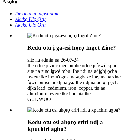
Akụkọ
Ihe ọmụma ngwaahịa
Akụkọ Ụlọ Ọrụ
Akụkọ Ụlọ Ọrụ
Kedu otu ị ga-esi họrọ Ingot Zinc?
site na admin na 26-07-24
Ihe ndị e ji zinc mee bụ ihe ndị e ji ígwè kpụọ
site na zinc ígwè mbụ. Ihe ndị na-adịghị ọcha
nwere ike ịnọ n'oge a na-agbaze ihe, mana zinc
ígwè bụ isi ihe dị na ya. Ihe ndị na-adịghị ọcha
dịka lead, cadmium, iron, copper, tin na
aluminom nwere ike imetụta ihe...
GỤKWUO
Kedu otu esi ahọrọ eriri ndị a
kpuchiri agba?