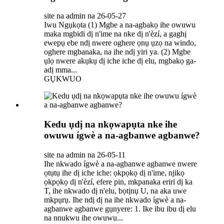
site na admin na 26-05-27
Iwu Ngụkọta (1) Mgbe a na-agbakọ ihe owuwu
maka mgbidi dị n'ime na nke dị n'èzí, a gaghị
ewepụ ebe ndị nwere oghere ọnụ ụzọ na windo,
oghere mgbanaka, na ihe ndị yiri ya. (2) Mgbe
ụlọ nwere akụkụ dị iche iche dị elu, mgbakọ ga-
adị mma...
GỤKWUO
Kedu ụdị na nkọwapụta nke ihe
owuwu ígwè a na-agbanwe agbanwe?
site na admin na 26-05-11
Ihe nkwado ígwè a na-agbanwe agbanwe nwere
ọtụtụ ihe dị iche iche: ọkpọkọ dị n'ime, njikọ
ọkpọkọ dị n'èzí, efere pin, mkpanaka eriri dị ka
T, ihe nkwado dị n'elu, bọtịnụ U, na aka uwe
mkpụrụ. Ihe ndị dị na ihe nkwado ígwè a na-
agbanwe agbanwe gụnyere: 1. Ike ibu ibu dị elu
na nnukwu ihe owuwu...