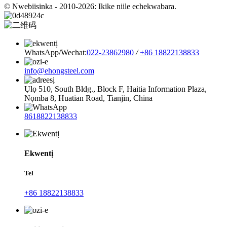
© Nwebiisinka - 2010-2026: Ikike niile echekwabara.
WhatsApp/Wechat:
022-23862980
/
+86 18822138833
info@ehongsteel.com
Ụlọ 510, South Bldg., Block F, Haitia Information Plaza,
Nọmba 8, Huatian Road, Tianjin, China
8618822138833
Ekwentị
Tel
+86 18822138833