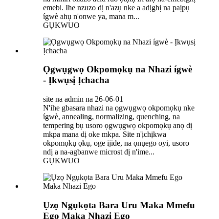
emebi. Ihe nzuzo dị n'azụ nke a adịghị na paịpụ
ígwè ahụ n'onwe ya, mana m...
GỤKWUO
Ọgwụgwọ Okpomọkụ na Nhazi ígwè
- Ịkwụsị Ịchacha
site na admin na 26-06-01
N'ihe gbasara nhazi na ọgwụgwọ okpomọkụ nke
ígwè, annealing, normalizing, quenching, na
tempering bụ usoro ọgwụgwọ okpomọkụ anọ dị
mkpa mana dị oke mkpa. Site n'ịchịkwa
okpomọkụ ọkụ, oge ijide, na ọnụego oyi, usoro
ndị a na-agbanwe microst dị n'ime...
GỤKWUO
Ụzọ Ngụkọta Bara Uru Maka Mmefu
Ego Maka Nhazi Ego