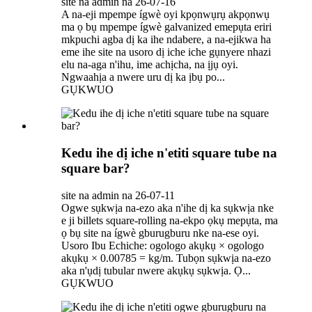
site na admin na 26-07-16
A na-eji mpempe ígwè oyi kpọnwụrụ akpọnwụ
ma ọ bụ mpempe ígwè galvanized emepụta eriri
mkpuchi agba dị ka ihe ndabere, a na-ejikwa ha
eme ihe site na usoro dị iche iche gụnyere nhazi
elu na-aga n'ihu, ime achịcha, na ịjụ oyi.
Ngwaahịa a nwere uru dị ka ịbụ po...
GỤKWUO
Kedu ihe dị iche n'etiti square tube na
square bar?
site na admin na 26-07-11
Ogwe sụkwịa na-ezo aka n'ihe dị ka sụkwịa nke
e ji billets square-rolling na-ekpo ọkụ mepụta, ma
ọ bụ site na ígwè gburugburu nke na-ese oyi.
Usoro Ibu Echiche: ogologo akụkụ × ogologo
akụkụ × 0.00785 = kg/m. Tubọn sụkwịa na-ezo
aka n'ụdị tubular nwere akụkụ sụkwịa. Ọ...
GỤKWUO