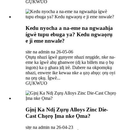
GỤKWUO
Kedu nyocha a na-eme na ngwaahịa
ígwè tupu ebuga ya? Kedu ngwaọrụ
e ji eme nnwale?
site na admin na 26-05-06
Ọtụtụ nhazi ígwè gụnyere nhazi nrụgide, nke na-
eme ka ígwè ahụ gbanwee (dị ka billets ma ọ bụ
ingots) ka ọ ghara ịdị irè. Dabere na okpomọkụ
nhazi, enwere ike kewaa nke a ụzọ abụọ: ọrụ oyi
na ọrụ ọkụ. Ígwè...
GỤKWUO
Gịnị Ka Ndị Zụrụ Alloys Zinc Die-
Cast Chọrọ Ịma nke Ọma?
site na admin na 26-04-23