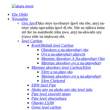
Ebe Obibi
Ngwaahịa
Ọrụ Anyị
Dịka onye na-ebunye ígwè otu ebe, anyị na-
enye ọtụtụ ngwaahịa ígwè dị elu. Site na njikwa mma
siri ike na asambodo mba ụwa, anyị na-akwado ọrụ
n'ụwa niile na ntụkwasị obi.
Ígwè Carbon
Kọnịl/Mgbidi ígwè Carbon
Okpokoro a na-akpọgharị ọkụ
Oyi a na-akpọgharị akpọchi
Mpempe Akwụkwọ A Na-akpọgharị Ọkụ
Mpempe akwụkwọ oyi a na-akpọgharị
Mpempe akwụkwọ ígwè Carbon/Efere
Efere a na-akpọ ọkụ
Mpempe akwụkwọ oyi a na-akpọgharị
Efere Chekered
ERW Steel Pipe
Akụkụ anọ na akụkụ anọ nke ígwè tube
Pipe ígwè enweghị ntụpọ
Pipe ígwè gburugburu
Ọkpọkọ LSAW
Ogwe ígwè carbon