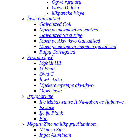
Ogwe rụrụ arụ
Ogwe Dị larịị
Mkpanaka Waya
Ígwè Galvanized
Galvanized Coil
Mpempe akwụkwọ galvanized
Galvanized Steel Pipe
Mpempe Akwụkwọ Galvanized
Mpempe akwụkwọ mkpuchi galvanized
Paịpụ Corrugated
Profaịlụ ígwè
Mgbidi H/I
U Beam
Ọwa C
Ígwè nkuku
Mpekere mpempe akwụkwọ
Ogwe ígwè
Ịkpụgharị ihe
Ihe Mgbakwụnye A Na-agbanwe Agbanwe
Isi Jack
Ije ije Plank
Etiti
Mkpụrụ Zinc na Mkpụrụ Aluminom
Mkpụrụ Zinc
Ingot Aluminom