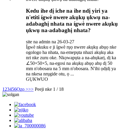
Kedu ihe dị iche na ihe ndị yiri ya
n'etiti ígwè nwere akụkụ ụkwụ na-
adabaghị nhata na ígwè nwere akụkụ
ụkwụ na-adabaghị nhata?
site na admin na 26-03-27
Ígwè nkuku e ji ígwè rụọ nwere akụkụ abụọ nke
ogologo ha nhata, na-emepụta nhazi akụkụ aka
nri nke zuru oke. Nkọwapụta a na-ahụkarị, dị ka
∠50×50×5, na-egosi na akụkụ abụọ ahụ dị 50
mm n'obosara na 5 mm n'obosara. N'ihi ọdịdị ya
na nkesa nrụgide otu, ọ ...
GỤKWUO
1
2
3
4
5
6
Ọzọ >
>>
Peeji nke 1 / 18