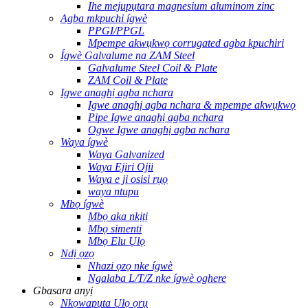
Ihe mejupụtara magnesium aluminom zinc
Agba mkpuchi ígwè
PPGI/PPGL
Mpempe akwụkwọ corrugated agba kpuchiri
Ígwè Galvalume na ZAM Steel
Galvalume Steel Coil & Plate
ZAM Coil & Plate
Igwe anaghị agba nchara
Igwe anaghị agba nchara & mpempe akwụkwọ
Pipe Igwe anaghị agba nchara
Ogwe Igwe anaghị agba nchara
Waya ígwè
Waya Galvanized
Waya Ejiri Ojii
Waya e ji osisi rụọ
waya ntupu
Mbọ ígwè
Mbọ aka nkịtị
Mbọ simenti
Mbọ Elu Ụlọ
Ndị ọzọ
Nhazi ọzọ nke ígwè
Ngalaba L/T/Z nke ígwè oghere
Gbasara anyị
Nkọwapụta Ụlọ ọrụ