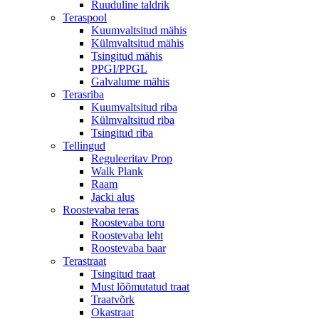
Ruuduline taldrik
Teraspool
Kuumvaltsitud mähis
Külmvaltsitud mähis
Tsingitud mähis
PPGI/PPGL
Galvalume mähis
Terasriba
Kuumvaltsitud riba
Külmvaltsitud riba
Tsingitud riba
Tellingud
Reguleeritav Prop
Walk Plank
Raam
Jacki alus
Roostevaba teras
Roostevaba toru
Roostevaba leht
Roostevaba baar
Terastraat
Tsingitud traat
Must lõõmutatud traat
Traatvõrk
Okastraat