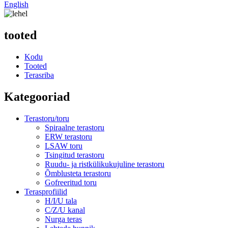
English
tooted
Kodu
Tooted
Terasriba
Kategooriad
Terastoru/toru
Spiraalne terastoru
ERW terastoru
LSAW toru
Tsingitud terastoru
Ruudu- ja ristkülikukujuline terastoru
Õmblusteta terastoru
Gofreeritud toru
Terasprofiilid
H/I/U tala
C/Z/U kanal
Nurga teras