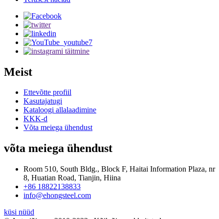
Meist
Ettevõtte profiil
Kasutajatugi
Kataloogi allalaadimine
KKK-d
Võta meiega ühendust
võta meiega ühendust
Room 510, South Bldg., Block F, Haitai Information Plaza, nr
8, Huatian Road, Tianjin, Hiina
+86 18822138833
info@ehongsteel.com
küsi nüüd