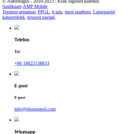
© Autoriõigus - 2010-2023 : Kõik õigused kaitstud.
Saidikaart
-
AMP Mobile
Terasest armatuur
,
PPGL
,
h tala
,
must raudtoru
,
Lainepapist
katuseplekk
,
terasest naelad
,
Telefon
Tel
+86 18822138833
E-post
E-post
info@ehongsteel.com
Whatsapp