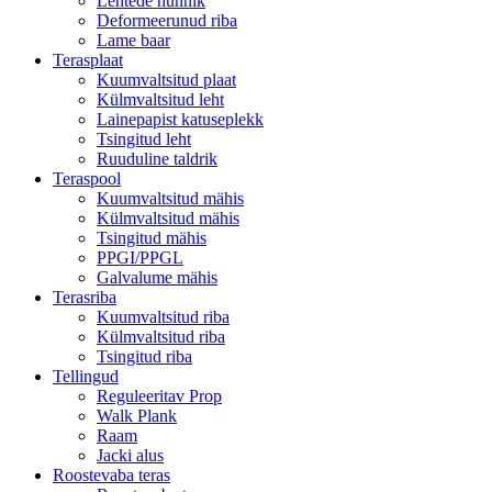
Lehtede hunnik
Deformeerunud riba
Lame baar
Terasplaat
Kuumvaltsitud plaat
Külmvaltsitud leht
Lainepapist katuseplekk
Tsingitud leht
Ruuduline taldrik
Teraspool
Kuumvaltsitud mähis
Külmvaltsitud mähis
Tsingitud mähis
PPGI/PPGL
Galvalume mähis
Terasriba
Kuumvaltsitud riba
Külmvaltsitud riba
Tsingitud riba
Tellingud
Reguleeritav Prop
Walk Plank
Raam
Jacki alus
Roostevaba teras