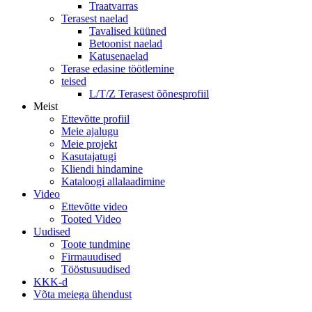
Traatvarras
Terasest naelad
Tavalised küüned
Betoonist naelad
Katusenaelad
Terase edasine töötlemine
teised
L/T/Z Terasest õõnesprofiil
Meist
Ettevõtte profiil
Meie ajalugu
Meie projekt
Kasutajatugi
Kliendi hindamine
Kataloogi allalaadimine
Video
Ettevõtte video
Tooted Video
Uudised
Toote tundmine
Firmauudised
Tööstusuudised
KKK-d
Võta meiega ühendust