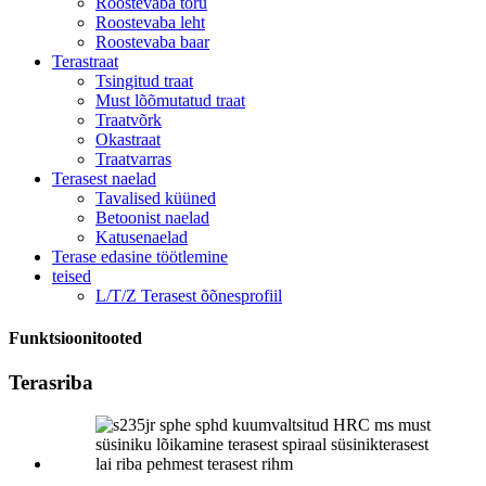
Roostevaba toru
Roostevaba leht
Roostevaba baar
Terastraat
Tsingitud traat
Must lõõmutatud traat
Traatvõrk
Okastraat
Traatvarras
Terasest naelad
Tavalised küüned
Betoonist naelad
Katusenaelad
Terase edasine töötlemine
teised
L/T/Z Terasest õõnesprofiil
Funktsioonitooted
Terasriba