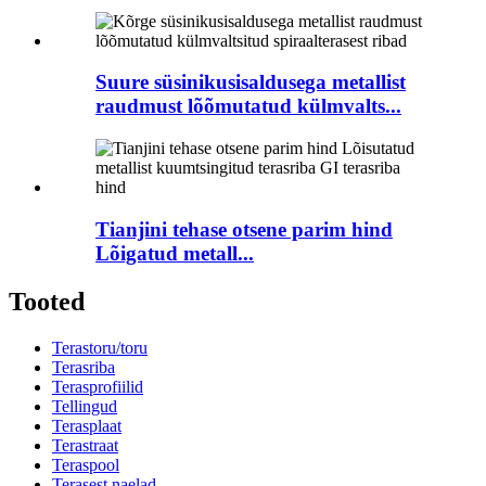
Suure süsinikusisaldusega metallist
raudmust lõõmutatud külmvalts...
Tianjini tehase otsene parim hind
Lõigatud metall...
Tooted
Terastoru/toru
Terasriba
Terasprofiilid
Tellingud
Terasplaat
Terastraat
Teraspool
Terasest naelad