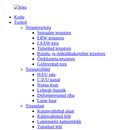
Kodu
Tooted
Terastoru/toru
Spiraalne terastoru
ERW terastoru
LSAW toru
Tsingitud terastoru
Ruudu- ja ristkülikukujuline terastoru
Õmblusteta terastoru
Gofreeritud toru
Terasprofiilid
H/I/U tala
C/Z/U kanal
Nurga teras
Lehtede hunnik
Deformeerunud riba
Lame baar
Terasplaat
Kuumvaltsitud plaat
Külmvaltsitud leht
Lainepapist katuseplekk
Tsingitud leht