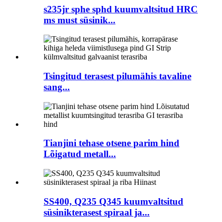
s235jr sphe sphd kuumvaltsitud HRC
ms must süsinik...
Tsingitud terasest pilumähis tavaline
sang...
Tianjini tehase otsene parim hind
Lõigatud metall...
SS400, Q235 Q345 kuumvaltsitud
süsinikterasest spiraal ja...