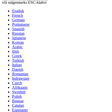
või sulgemiseks ESC-klahvi
English
French
German
Portuguese
Spanish
Russian
Japanese
Korean
Arabic
Irish
Greek
Turkish
Italian
Danish
Romanian
Indonesian
Czech
Afrikaans
Swedish
Polish
Basque
Catalan
Esperanto