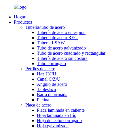
Hogar
Productos
Tubería/tubo de acero
Tubería de acero en espiral
Tubería de acero REG
Tubería LSAW
Tubo de acero galvanizado
Tubo de acero cuadrado y rectangular
Tubería de acero sin costura
Tubo corrugado
Perfiles de acero
Haz H/I/U
Canal C/Z/U
Ángulo de acero
Tablestaca
Barra deformada
Pletina
Placa de acero
Placa laminada en caliente
Hoja laminada en frío
Hoja de techo corrugado
Hoja galvanizada