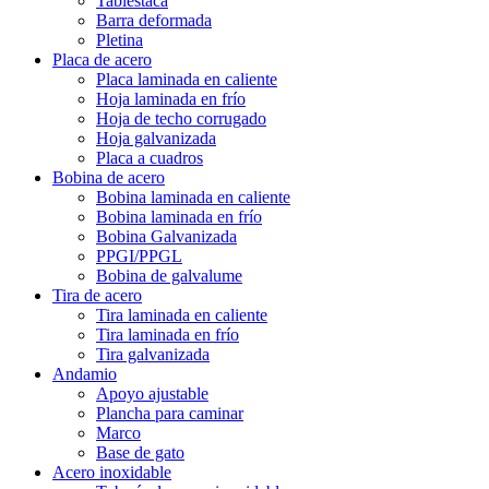
Tablestaca
Barra deformada
Pletina
Placa de acero
Placa laminada en caliente
Hoja laminada en frío
Hoja de techo corrugado
Hoja galvanizada
Placa a cuadros
Bobina de acero
Bobina laminada en caliente
Bobina laminada en frío
Bobina Galvanizada
PPGI/PPGL
Bobina de galvalume
Tira de acero
Tira laminada en caliente
Tira laminada en frío
Tira galvanizada
Andamio
Apoyo ajustable
Plancha para caminar
Marco
Base de gato
Acero inoxidable