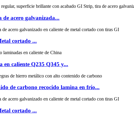
a de acero galvanizada...
etal cortado ...
 en caliente Q235 Q345 y...
nido de carbono recocido lamina en frío...
etal cortado ...