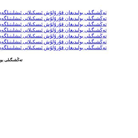
Adto تەڭشىگىلى