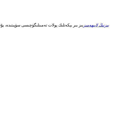
بىزنىڭ لايىھەمىز
بىز بىر بېكەتلىك پولات تەمىنلىگۈچىسى سۈپىتىدە، يۇ