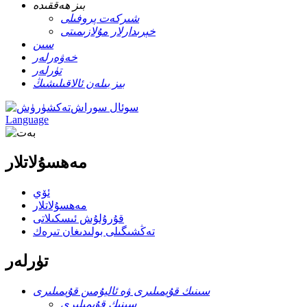
بىز ھەققىدە
شىركەت پروفىلى
خېرىدارلار مۇلازىمىتى
سىن
خەۋەرلەر
تۈرلەر
بىز بىلەن ئالاقىلىشىڭ
سوئال سوراش
Language
مەھسۇلاتلار
ئۆي
مەھسۇلاتلار
قۇرۇلۇش ئىسكىلاتى
تەڭشىگىلى بولىدىغان تىرەك
تۈرلەر
سىنىك قۇيمىلىرى ۋە ئاليۇمىن قۇيمىلىرى
سىنىك قۇيمىلىرى