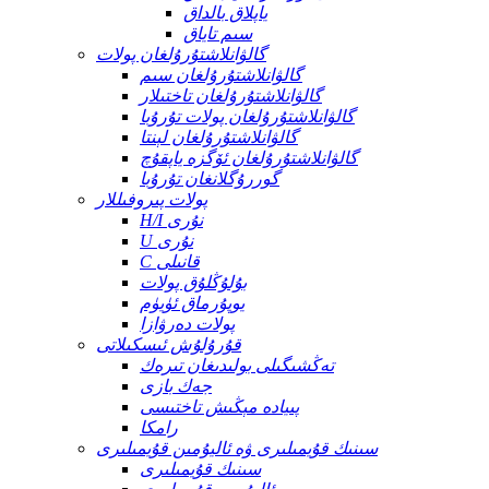
ياپلاق بالداق
سىم تاياق
گالۋانلاشتۇرۇلغان پولات
گالۋانلاشتۇرۇلغان سىم
گالۋانلاشتۇرۇلغان تاختىلار
گالۋانلاشتۇرۇلغان پولات تۇرۇبا
گالۋانلاشتۇرۇلغان لېنتا
گالۋانلاشتۇرۇلغان ئۆگزە ياپقۇچ
گوررۇگلانغان تۇرۇبا
پولات پىروفىللار
H/I نۇرى
U نۇرى
C قانىلى
بۇلۇڭلۇق پولات
يوپۇرماق ئۈيۈم
پولات دەرۋازا
قۇرۇلۇش ئىسكىلاتى
تەڭشىگىلى بولىدىغان تىرەك
جەك بازى
پىيادە مېڭىش تاختىسى
رامكا
سىنىك قۇيمىلىرى ۋە ئاليۇمىن قۇيمىلىرى
سىنىك قۇيمىلىرى