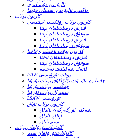
ئاليۇمىن قۇيمىلىرى
ماگنىي، ئاليۇمىن، سىنىك، قۇيما
كاربون پولات
كاربون پولات رۇلكىسى/لېنتىسى
قىزىق دومىلىتىلغان لېنتا
سوغۇق دومىلىتىلغان لېنتا
قىزىق دومىلىتىلغان لېنتا
سوغۇق دومىلىتىلغان لېنتا
كاربون پولات تاختىلىرى/تاختا
قىزىق دومىلىتىلغان تاختا
سوغۇق دومىلىتىلغان لېنتا
كاتەك شەكىللىك تەخسە
ERW پولات تۇرۇبىسى
چاسا ۋە تىك تۆت بۇلۇڭلۇق پولات تۇرۇبا
چەڭسىز پولات تۇرۇبا
سىپىرال پولات تۇرۇبا
LSAW تۇرۇبىسى
كاربون پولات تاياق
شەكلى ئۆزگەرگەن بالداق
ياپلاق بالداق
سىم تاياق
گالۋانلاشتۇرۇلغان پولات
گالۋانلاشتۇرۇلغان سىم