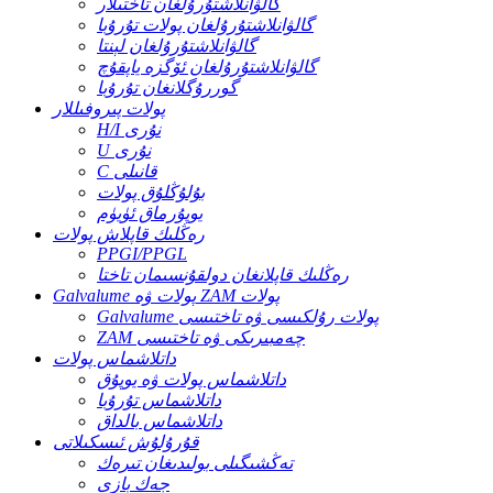
گالۋانلاشتۇرۇلغان تاختىلار
گالۋانلاشتۇرۇلغان پولات تۇرۇبا
گالۋانلاشتۇرۇلغان لېنتا
گالۋانلاشتۇرۇلغان ئۆگزە ياپقۇچ
گوررۇگلانغان تۇرۇبا
پولات پىروفىللار
H/I نۇرى
U نۇرى
C قانىلى
بۇلۇڭلۇق پولات
يوپۇرماق ئۈيۈم
رەڭلىك قاپلاش پولات
PPGI/PPGL
رەڭلىك قاپلانغان دولقۇنسىمان تاختا
Galvalume پولات ۋە ZAM پولات
Galvalume پولات رۇلكىسى ۋە تاختىسى
ZAM چەمبىرىكى ۋە تاختىسى
داتلاشماس پولات
داتلاشماس پولات ۋە يوپۇق
داتلاشماس تۇرۇبا
داتلاشماس بالداق
قۇرۇلۇش ئىسكىلاتى
تەڭشىگىلى بولىدىغان تىرەك
جەك بازى