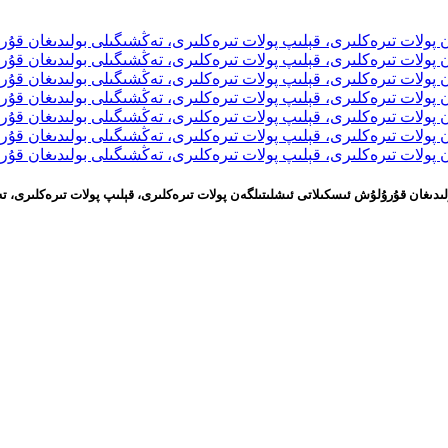
 بولىدىغان قۇرۇلۇش ئىسكىلاتى ئىشلىتىلگەن پولات تىرەكلىرى، قېلىپ پولات تىرەكلىرى،