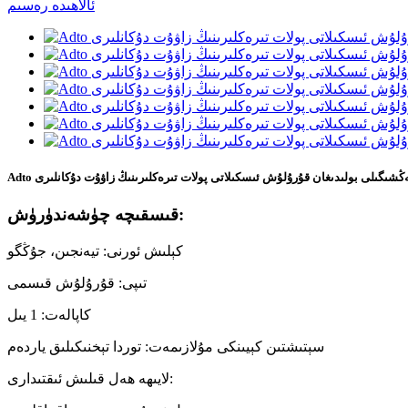
 تەڭشىگىلى بولىدىغان قۇرۇلۇش ئىسكىلاتى پولات تىرەكلىرىنىڭ زاۋۇت دۇكانلىرى
قىسقىچە چۈشەندۈرۈش:
كېلىش ئورنى: تيەنجىن، جۇڭگو
تىپى: قۇرۇلۇش قىسمى
كاپالەت: 1 يىل
سېتىشتىن كېيىنكى مۇلازىمەت: توردا تېخنىكىلىق ياردەم
لايىھە ھەل قىلىش ئىقتىدارى: