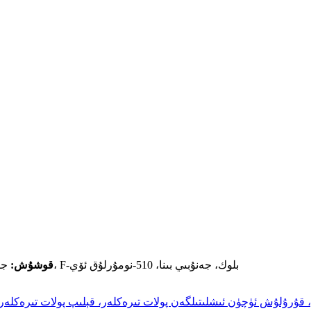
جۇڭگو، تيەنجىن، خۇاتيەن يولى، 8-نومۇر، خەيتەي ئۇچۇر مەيدانى، F-بلوك، جەنۇبىي بىنا، 510-نومۇرلۇق ئۆي
قوشۇش: