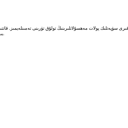
قىرى سۈپەتلىك پولات مەھسۇلاتلىرىنىڭ تولۇق تۈرىنى تەمىنلەيمىز. قاتت
بىز دۇنيا مىقياسىدىكى تۈرلەرنى ئىشەنچلىك ھالدا قوللايمىز.