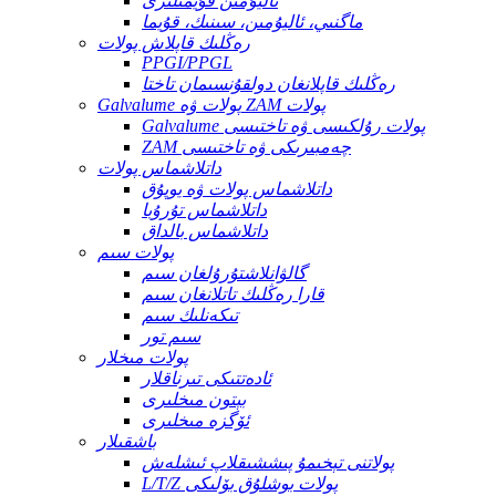
ئاليۇمىن قۇيمىلىرى
ماگنىي، ئاليۇمىن، سىنىك، قۇيما
رەڭلىك قاپلاش پولات
PPGI/PPGL
رەڭلىك قاپلانغان دولقۇنسىمان تاختا
Galvalume پولات ۋە ZAM پولات
Galvalume پولات رۇلكىسى ۋە تاختىسى
ZAM چەمبىرىكى ۋە تاختىسى
داتلاشماس پولات
داتلاشماس پولات ۋە يوپۇق
داتلاشماس تۇرۇبا
داتلاشماس بالداق
پولات سىم
گالۋانلاشتۇرۇلغان سىم
قارا رەڭلىك تاتلانغان سىم
تىكەنلىك سىم
سىم تور
پولات مىخلار
ئادەتتىكى تىرناقلار
بېتون مىخلىرى
ئۆگزە مىخلىرى
باشقىلار
پولاتنى تېخىمۇ پىششىقلاپ ئىشلەش
L/T/Z پولات بوشلۇق بۆلىكى