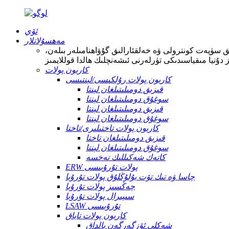
ئۆي
مەھسۇلاتلار
ىق سۈپەت كونترولى ۋە خەلقئارالىق گۇۋاھنامىلەر بىلەن،
كاربون پولات
كاربون پولات رۇلكىسى/لېنتىسى
قىزىق دومىلىتىلغان لېنتا
سوغۇق دومىلىتىلغان لېنتا
قىزىق دومىلىتىلغان لېنتا
سوغۇق دومىلىتىلغان لېنتا
كاربون پولات تاختىلىرى/تاختا
قىزىق دومىلىتىلغان تاختا
سوغۇق دومىلىتىلغان لېنتا
كاتەك شەكىللىك تەخسە
ERW پولات تۇرۇبىسى
چاسا ۋە تىك تۆت بۇلۇڭلۇق پولات تۇرۇبا
چەڭسىز پولات تۇرۇبا
سىپىرال پولات تۇرۇبا
LSAW تۇرۇبىسى
كاربون پولات تاياق
شەكلى ئۆزگەرگەن بالداق