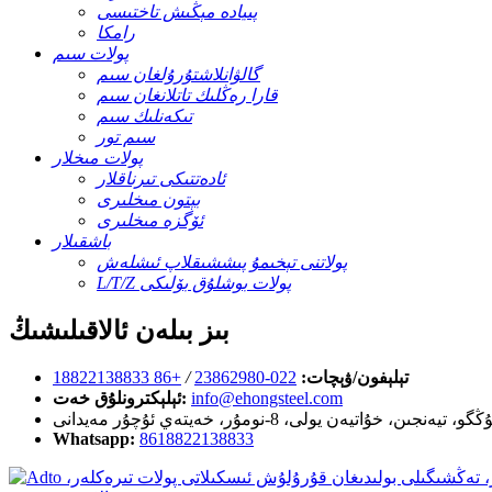
پىيادە مېڭىش تاختىسى
رامكا
پولات سىم
گالۋانلاشتۇرۇلغان سىم
قارا رەڭلىك تاتلانغان سىم
تىكەنلىك سىم
سىم تور
پولات مىخلار
ئادەتتىكى تىرناقلار
بېتون مىخلىرى
ئۆگزە مىخلىرى
باشقىلار
پولاتنى تېخىمۇ پىششىقلاپ ئىشلەش
L/T/Z پولات بوشلۇق بۆلىكى
بىز بىلەن ئالاقىلىشىڭ
تېلېفون/ۋېچات:
022-23862980
/
+86 18822138833
info@ehongsteel.com
ئېلېكترونلۇق خەت:
Whatsapp:
8618822138833