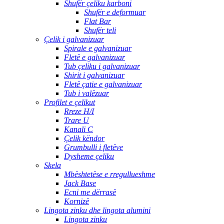
Shufër çeliku karboni
Shufër e deformuar
Flat Bar
Shufër teli
Çelik i galvanizuar
Spirale e galvanizuar
Fletë e galvanizuar
Tub çeliku i galvanizuar
Shirit i galvanizuar
Fletë çatie e galvanizuar
Tub i valëzuar
Profilet e çelikut
Rreze H/I
Trare U
Kanali C
Çelik këndor
Grumbulli i fletëve
Dysheme çeliku
Skela
Mbështetëse e rregullueshme
Jack Base
Ecni me dërrasë
Kornizë
Lingota zinku dhe lingota alumini
Lingota zinku