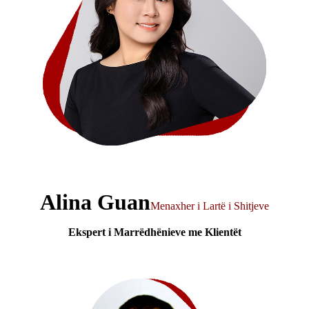
Alina Guan
Menaxher i Lartë i Shitjeve
Ekspert i Marrëdhënieve me Klientët