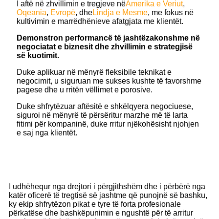
I aftë në zhvillimin e tregjeve në
Amerika e Veriut
,
Oqeania
,
Evropë
, dhe
Lindja e Mesme
, me fokus në
kultivimin e marrëdhënieve afatgjata me klientët.
Demonstron performancë të jashtëzakonshme në
negociatat e biznesit dhe zhvillimin e strategjisë
së kuotimit.
Duke aplikuar në mënyrë fleksibile teknikat e
negocimit, u siguruan me sukses kushte të favorshme
pagese dhe u rritën vëllimet e porosive.
Duke shfrytëzuar aftësitë e shkëlqyera negociuese,
siguroi në mënyrë të përsëritur marzhe më të larta
fitimi për kompaninë, duke rritur njëkohësisht njohjen
e saj nga klientët.
I udhëhequr nga drejtori i përgjithshëm dhe i përbërë nga
katër oficerë të tregtisë së jashtme që punojnë së bashku,
ky ekip shfrytëzon pikat e tyre të forta profesionale
përkatëse dhe bashkëpunimin e ngushtë për të arritur