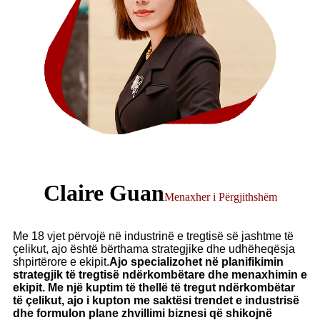
Claire Guan
Menaxher i Përgjithshëm
Me 18 vjet përvojë në industrinë e tregtisë së jashtme të
çelikut, ajo është bërthama strategjike dhe udhëheqësja
shpirtërore e ekipit.
Ajo specializohet në planifikimin
strategjik të tregtisë ndërkombëtare dhe menaxhimin e
ekipit. Me një kuptim të thellë të tregut ndërkombëtar
të çelikut, ajo i kupton me saktësi trendet e industrisë
dhe formulon plane zhvillimi biznesi që shikojnë