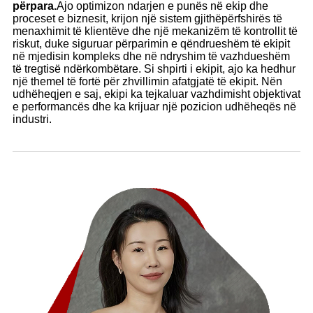
përpara.
Ajo optimizon ndarjen e punës në ekip dhe
proceset e biznesit, krijon një sistem gjithëpërfshirës të
menaxhimit të klientëve dhe një mekanizëm të kontrollit të
riskut, duke siguruar përparimin e qëndrueshëm të ekipit
në mjedisin kompleks dhe në ndryshim të vazhdueshëm
të tregtisë ndërkombëtare. Si shpirti i ekipit, ajo ka hedhur
një themel të fortë për zhvillimin afatgjatë të ekipit. Nën
udhëheqjen e saj, ekipi ka tejkaluar vazhdimisht objektivat
e performancës dhe ka krijuar një pozicion udhëheqës në
industri.