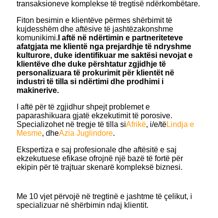
transaksioneve komplekse të tregtisë ndërkombëtare.
Fiton besimin e klientëve përmes shërbimit të
kujdesshëm dhe aftësive të jashtëzakonshme
komunikimi.
I aftë në ndërtimin e partneriteteve
afatgjata me klientë nga prejardhje të ndryshme
kulturore, duke identifikuar me saktësi nevojat e
klientëve dhe duke përshtatur zgjidhje të
personalizuara të prokurimit për klientët në
industri të tilla si ndërtimi dhe prodhimi i
makinerive.
I aftë për të zgjidhur shpejt problemet e
paparashikuara gjatë ekzekutimit të porosive.
Specializohet në tregje të tilla si
Afrikë
, i/e/të
Lindja e
Mesme
, dhe
Azia Juglindore
.
Ekspertiza e saj profesionale dhe aftësitë e saj
ekzekutuese efikase ofrojnë një bazë të fortë për
ekipin për të trajtuar skenarë kompleksë biznesi.
Me 10 vjet përvojë në tregtinë e jashtme të çelikut, i
specializuar në shërbimin ndaj klientit.