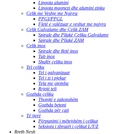
Lingota alumini
Lingota magnezi dhe alumini zinku
Çelik me Veshje me Ngjyra
PPGI/PPGL
Fletë e valëzuar e veshur me ngjyra
Çelik Galvalume dhe Çelik ZAM
Spirale dhe Pllakë Çeliku Galvalume
Spirale dhe Pllakë ZAM
Çelik inox
Spirale dhe fletë inox
Tub inox
Shufër çeliku inox
Tel çeliku
Tel i galvanizuar
Tel i zi i pjekur
Tela me gjemba
Rrjetë teli
Gozhda çeliku
Thonjtë e zakonshëm
Gozhda betoni
Gozhda për çati
Të tjerë
Përpunimi i mëtejshëm i çelikut
Seksioni i zbrazët i çelikut L/T/Z
Rreth Nesh