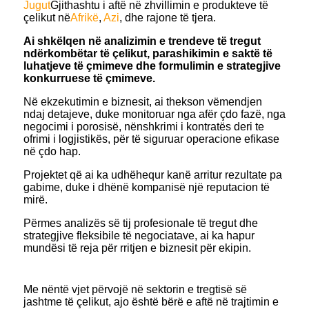
Jugut
Gjithashtu i aftë në zhvillimin e produkteve të
çelikut në
Afrikë
,
Azi
, dhe rajone të tjera.
Ai shkëlqen në analizimin e trendeve të tregut
ndërkombëtar të çelikut, parashikimin e saktë të
luhatjeve të çmimeve dhe formulimin e strategjive
konkurruese të çmimeve.
Në ekzekutimin e biznesit, ai thekson vëmendjen
ndaj detajeve, duke monitoruar nga afër çdo fazë, nga
negocimi i porosisë, nënshkrimi i kontratës deri te
ofrimi i logjistikës, për të siguruar operacione efikase
në çdo hap.
Projektet që ai ka udhëhequr kanë arritur rezultate pa
gabime, duke i dhënë kompanisë një reputacion të
mirë.
Përmes analizës së tij profesionale të tregut dhe
strategjive fleksibile të negociatave, ai ka hapur
mundësi të reja për rritjen e biznesit për ekipin.
Me nëntë vjet përvojë në sektorin e tregtisë së
jashtme të çelikut, ajo është bërë e aftë në trajtimin e