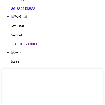
8618822138833
WeChat
WeChat
+86 18822138833
Krye