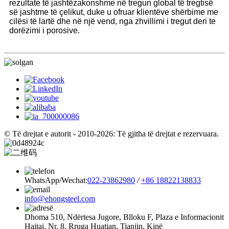
rezultate të jashtëzakonshme në tregun global të tregtisë
së jashtme të çelikut, duke u ofruar klientëve shërbime me
cilësi të lartë dhe në një vend, nga zhvillimi i tregut deri te
dorëzimi i porosive.
© Të drejtat e autorit - 2010-2026: Të gjitha të drejtat e rezervuara.
WhatsApp/Wechat:
022-23862980
/
+86 18822138833
info@ehongsteel.com
Dhoma 510, Ndërtesa Jugore, Blloku F, Plaza e Informacionit
Haitai, Nr. 8, Rruga Huatian, Tianjin, Kinë