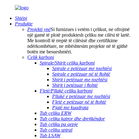
Shtëpi
Produkte
Projekti ynë
Si furnizues i vetëm i çelikut, ne ofrojmë
një gamë të plotë produktesh çeliku me cilësi të lartë.
Me kontroll të rreptë të cilësisë dhe certifikime
ndërkombëtare, ne mbështesim projekte në të gjithë
botën me besueshmëri.
Çelik karboni
Spirale/Shirit çeliku karboni
Spirale e petëzuar me nxehtësi
Spirale e petëzuar në të ftohtë
Shirit i petëzuar me nxehtësi
Shirit i petëzuar i ftohtë
Fletë/Pllakë çeliku karboni
Pllakë e petëzuar me nxehtësi
Fletë e petëzuar në të ftohtë
Pjatë me kuadrata
Tub çeliku ERW
Tub çeliku katror dhe drejtkëndor
Tub çeliku pa qepje
Tub çeliku spiral
Tub LSAW