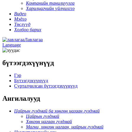
Компанийн танилцуулга
Харилцагчийн үйлчилгээ
Видео
Мэдээ
Төслүүд
Холбоо барих
Лавлагаа
Language
бүтээгдэхүүнүүд
Гэр
Бүтээгдэхүүнүүд
Сурталчилсан бүтээгдэхүүнүүд
Ангилалууд
Цайрын гулдмай ба хөнгөн цагаан гулдмай
Цайрын гулдмай
Хөнгөн цагаан гулдмай
Магни, хөнгөн цагаан, цайрын гулдмай