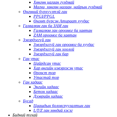
Хөнгөн цагаан гулдмай
Магни, хөнгөн цагаан, цайрын гулдмай
Өнгөний бүрхүүлтэй ган
PPGI/PPGL
Өнгөт бүрсэн Атираат хуудас
Галвалюм ган ба ЗАМ ган
Галвалюм ган ороомог ба хавтан
ZAM ороомог ба хавтан
Зэвэрдэггүй ган
Зэвэрдэггүй ган ороомог ба хуудас
Зэвэрдэггүй ган хоолой
Зэвэрдэггүй ган бар
Ган утас
Цайрдсан утас
Хар өнгийн цэвэрлэсэн утас
Өргөст тор
Утастай тор
Ган хадаас
Энгийн хадаас
Бетон хадаас
Дээврийн хадаас
Бусад
Цаашдын боловсруулалтын ган
L/T/Z ган хөндий хэсэг
Бидний тухай