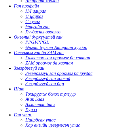
Атираат хоолой
Ган профайл
H/I цацраг
U цацраг
C суваг
Өнцгийн ган
Хуудасны овоолго
Өнгөний бүрхүүлтэй ган
PPGI/PPGL
Өнгөт бүрсэн Атираат хуудас
Галвалюм ган ба ЗАМ ган
Галвалюм ган ороомог ба хавтан
ZAM ороомог ба хавтан
Зэвэрдэггүй ган
Зэвэрдэггүй ган ороомог ба хуудас
Зэвэрдэггүй ган хоолой
Зэвэрдэггүй ган бар
Шат
Тохируулж болох тулгуур
Жак Бааз
Алхалтын банз
Хүрээ
Ган утас
Цайрдсан утас
Хар өнгийн цэвэрлэсэн утас