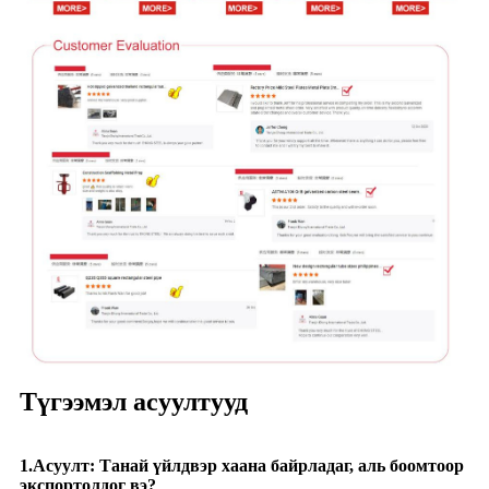
Түгээмэл асуултууд
1.Асуулт: Танай үйлдвэр хаана байрладаг, аль боомтоор
экспортолдог вэ?