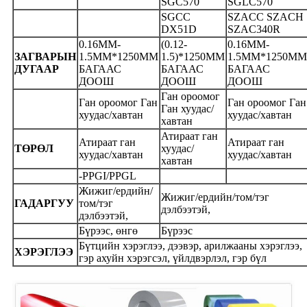
SGC570
SGLC570
SGCC
SZACC SZACH
DX51D
SZAC340R
0.16MM-
(0.12-
0.16MM-
ЗАГВАРЫН
1.5MM*1250MM
1.5)*1250ММ
1.5MM*1250MM
ДУГААР
БАГААС
БАГААС
БАГААС
ДООШ
ДООШ
ДООШ
Ган ороомог
Ган ороомог Ган
Ган ороомог Ган
Ган хуудас/
хуудас/хавтан
хуудас/хавтан
хавтан
Атираат ган
Атираат ган
Атираат ган
ТӨРӨЛ
хуудас/
хуудас/хавтан
хуудас/хавтан
хавтан
-PPGI/PPGL
Жижиг/ердийн/
Жижиг/ердийн/том/тэг
ГАДАРГУУ
том/тэг
дэлбээтэй,
дэлбээтэй,
Бүрээс, өнгө
Бүрээс
Бүтцийн хэрэглээ, дээвэр, арилжааны хэрэглээ,
ХЭРЭГЛЭЭ
гэр ахуйн хэрэгсэл, үйлдвэрлэл, гэр бүл