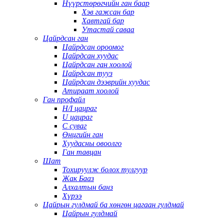
Нүүрстөрөгчийн ган баар
Хэв гажсан бар
Хавтгай бар
Утастай саваа
Цайрдсан ган
Цайрдсан ороомог
Цайрдсан хуудас
Цайрдсан ган хоолой
Цайрдсан тууз
Цайрдсан дээврийн хуудас
Атираат хоолой
Ган профайл
H/I цацраг
U цацраг
C суваг
Өнцгийн ган
Хуудасны овоолго
Ган тавцан
Шат
Тохируулж болох тулгуур
Жак Бааз
Алхалтын банз
Хүрээ
Цайрын гулдмай ба хөнгөн цагаан гулдмай
Цайрын гулдмай