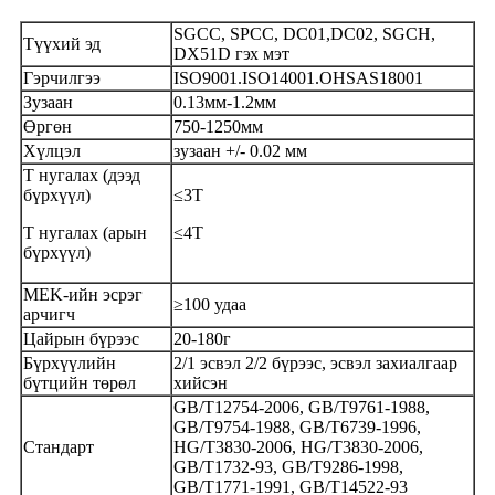
SGCC, SPCC, DC01,DC02, SGCH,
Түүхий эд
DX51D гэх мэт
Гэрчилгээ
ISO9001.ISO14001.OHSAS18001
Зузаан
0.13мм-1.2мм
Өргөн
750-1250мм
Хүлцэл
зузаан +/- 0.02 мм
Т нугалах (дээд
бүрхүүл)
≤3T
Т нугалах (арын
≤4T
бүрхүүл)
MEK-ийн эсрэг
≥100 удаа
арчигч
Цайрын бүрээс
20-180г
Бүрхүүлийн
2/1 эсвэл 2/2 бүрээс, эсвэл захиалгаар
бүтцийн төрөл
хийсэн
GB/T12754-2006, GB/T9761-1988,
GB/T9754-1988, GB/T6739-1996,
Стандарт
HG/T3830-2006, HG/T3830-2006,
GB/T1732-93, GB/T9286-1998,
GB/T1771-1991, GB/T14522-93