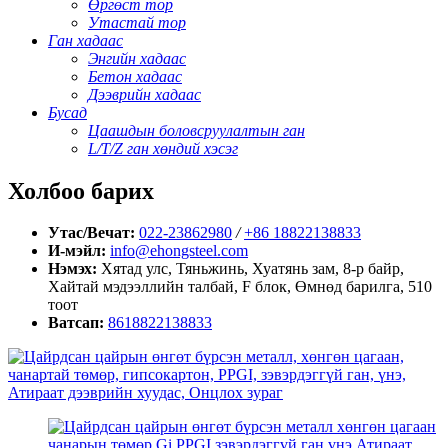
Өргөст тор
Утастай тор
Ган хадаас
Энгийн хадаас
Бетон хадаас
Дээврийн хадаас
Бусад
Цаашдын боловсруулалтын ган
L/T/Z ган хөндий хэсэг
Холбоо барих
Утас/Вечат:
022-23862980
/
+86 18822138833
И-мэйл:
info@ehongsteel.com
Нэмэх:
Хятад улс, Тяньжинь, Хуатянь зам, 8-р байр,
Хайтай мэдээллийн талбай, F блок, Өмнөд барилга, 510
тоот
Ватсап:
8618822138833