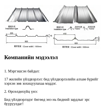
Компанийн мэдээлэл
1. Мэргэшсэн байдал:
17 жилийн үйлдвэрлэл: бид үйлдвэрлэлийн алхам бүрийг
хэрхэн зөв зохицуулахаа мэддэг.
2. Өрсөлдөхүйц үнэ:
Бид үйлдвэрлэдэг бөгөөд энэ нь бидний зардлыг эрс
бууруулдаг!