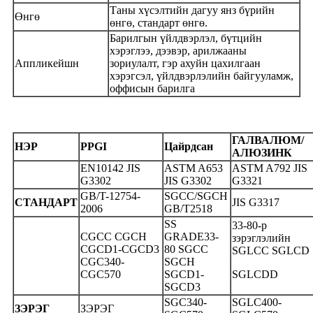
Таны хүсэлтийн дагуу янз бүрийн
Өнгө
өнгө, стандарт өнгө.
Барилгын үйлдвэрлэл, бүтцийн
хэрэглээ, дээвэр, арилжааны
Аппликейшн
зориулалт, гэр ахуйн цахилгаан
хэрэгсэл, үйлдвэрлэлийн байгууламж,
оффисын барилга
ГАЛВАЛЮМ/
НЭР
PPGI
Цайрдсан
АЛЮЗИНК
EN10142 JIS
ASTM A653
ASTM A792 JIS
G3302
JIS G3302
G3321
GB/T-12754-
SGCC/SGCH
СТАНДАРТ
JIS G3317
2006
GB/T2518
SS
33-80-р
CGCC CGCH
GRADE33-
зэрэглэлийн
CGCD1-CGCD3
80 SGCC
SGLCC SGLCD
CGC340-
SGCH
CGC570
SGCD1-
SGLCDD
SGCD3
SGC340-
SGLC400-
ЗЭРЭГ
ЗЭРЭГ