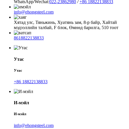
WhatsApp/Wechat:
022-23862980
/
+86 18822138833
info@ehongsteel.com
Хятад улс, Тяньжинь, Хуатянь зам, 8-р байр, Хайтай
мэдээллийн талбай, F блок, Өмнөд барилга, 510 тоот
8618822138833
Утас
Утас
+86 18822138833
И-мэйл
И-мэйл
info@ehongsteel.com