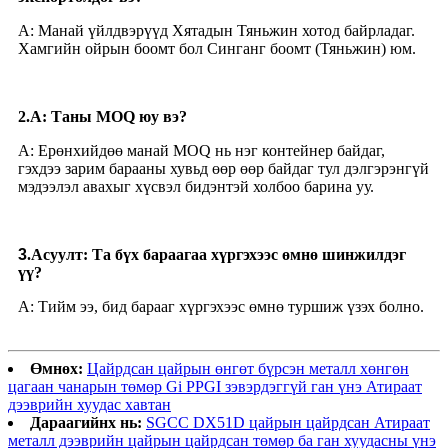
А: Манай үйлдвэрүүд Хятадын Тяньжин хотод байрладаг.
Хамгийн ойрын боомт бол Синганг боомт (Тяньжин) юм.
2.А: Таны MOQ юу вэ?
А: Ерөнхийдөө манай MOQ нь нэг контейнер байдаг,
гэхдээ зарим барааны хувьд өөр өөр байдаг тул дэлгэрэнгүй
мэдээлэл авахыг хүсвэл бидэнтэй холбоо барина уу.
3
.Асуулт: Та бүх бараагаа хүргэхээс өмнө шинжилдэг
үү?
А: Тийм ээ, бид барааг хүргэхээс өмнө туршиж үзэх болно.
Өмнөх:
Цайрдсан цайрын өнгөт бүрсэн металл хөнгөн
цагаан чанарын төмөр Gi PPGI зэвэрдэггүй ган үнэ Атираат
дээврийн хуудас хавтан
Дараагийнх нь:
SGCC DX51D цайрын цайрдсан Атираат
металл дээврийн цайрын цайрдсан төмөр ба ган хуудасны үнэ