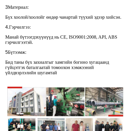
3
Материал:
Бүх хоолой/хоолойг өндөр чанартай түүхий эдээр хийсэн.
4
.Гэрчилгээ:
Манай бүтээгдэхүүнүүд нь CE, ISO9001:2008, API, ABS
гэрчилгээтэй.
5
Бүтээмж:
Бид таны бүх захиалгыг хамгийн богино хугацаанд
гүйцэтгэх баталгаатай томоохон хэмжээний
үйлдвэрлэлийн шугамтай