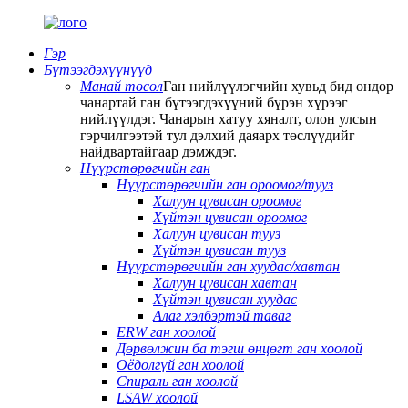
Гэр
Бүтээгдэхүүнүүд
Манай төсөл
Ган нийлүүлэгчийн хувьд бид өндөр
чанартай ган бүтээгдэхүүний бүрэн хүрээг
нийлүүлдэг. Чанарын хатуу хяналт, олон улсын
гэрчилгээтэй тул дэлхий даяарх төслүүдийг
найдвартайгаар дэмждэг.
Нүүрстөрөгчийн ган
Нүүрстөрөгчийн ган ороомог/тууз
Халуун цувисан ороомог
Хүйтэн цувисан ороомог
Халуун цувисан тууз
Хүйтэн цувисан тууз
Нүүрстөрөгчийн ган хуудас/хавтан
Халуун цувисан хавтан
Хүйтэн цувисан хуудас
Алаг хэлбэртэй таваг
ERW ган хоолой
Дөрвөлжин ба тэгш өнцөгт ган хоолой
Оёдолгүй ган хоолой
Спираль ган хоолой
LSAW хоолой