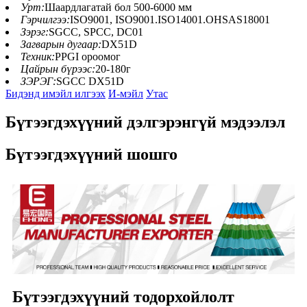
Урт:
Шаардлагатай бол 500-6000 мм
Гэрчилгээ:
ISO9001, ISO9001.ISO14001.OHSAS18001
Зэрэг:
SGCC, SPCC, DC01
Загварын дугаар:
DX51D
Техник:
PPGI ороомог
Цайрын бүрээс:
20-180г
ЗЭРЭГ:
SGCC DX51D
Бидэнд имэйл илгээх
И-мэйл
Утас
Бүтээгдэхүүний дэлгэрэнгүй мэдээлэл
Бүтээгдэхүүний шошго
Бүтээгдэхүүний тодорхойлолт