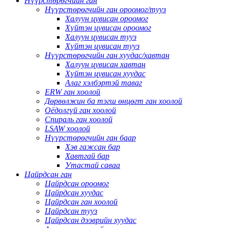
Нүүрстөрөгчийн ган
Нүүрстөрөгчийн ган ороомог/тууз
Халуун цувисан ороомог
Хүйтэн цувисан ороомог
Халуун цувисан тууз
Хүйтэн цувисан тууз
Нүүрстөрөгчийн ган хуудас/хавтан
Халуун цувисан хавтан
Хүйтэн цувисан хуудас
Алаг хэлбэртэй таваг
ERW ган хоолой
Дөрвөлжин ба тэгш өнцөгт ган хоолой
Оёдолгүй ган хоолой
Спираль ган хоолой
LSAW хоолой
Нүүрстөрөгчийн ган баар
Хэв гажсан бар
Хавтгай бар
Утастай саваа
Цайрдсан ган
Цайрдсан ороомог
Цайрдсан хуудас
Цайрдсан ган хоолой
Цайрдсан тууз
Цайрдсан дээврийн хуудас