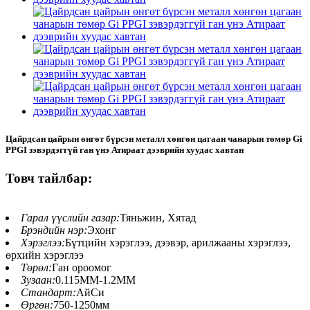
Цайрдсан цайрын өнгөт бүрсэн металл хөнгөн цагаан чанарын төмөр Gi
PPGI зэвэрдэггүй ган үнэ Атираат дээврийн хуудас хавтан
Товч тайлбар:
Гарал үүслийн газар:
Тяньжин, Хятад
Брэндийн нэр:
Эхонг
Хэрэглээ:
Бүтцийн хэрэглээ, дээвэр, арилжааны хэрэглээ,
өрхийн хэрэглээ
Төрөл:
Ган ороомог
Зузаан:
0.115MM-1.2MM
Стандарт:
АйСи
Өргөн:
750-1250мм