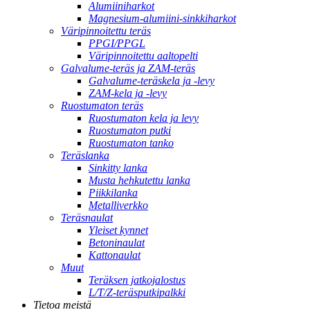
Alumiiniharkot
Magnesium-alumiini-sinkkiharkot
Väripinnoitettu teräs
PPGI/PPGL
Väripinnoitettu aaltopelti
Galvalume-teräs ja ZAM-teräs
Galvalume-teräskela ja -levy
ZAM-kela ja -levy
Ruostumaton teräs
Ruostumaton kela ja levy
Ruostumaton putki
Ruostumaton tanko
Teräslanka
Sinkitty lanka
Musta hehkutettu lanka
Piikkilanka
Metalliverkko
Teräsnaulat
Yleiset kynnet
Betoninaulat
Kattonaulat
Muut
Teräksen jatkojalostus
L/T/Z-teräsputkipalkki
Tietoa meistä