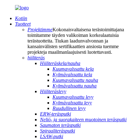
Kotiin
Tuotteet
Projektimme
Kokonaisvaltaisena terästoimittajana
toimitamme täyden valikoiman korkealaatuisia
terästuotteita. Tiukan laadunvalvonnan ja
kansainvälisten sertifikaattien ansiosta tuemme
projekteja maailmanlaajuisesti luotettavasti.
hiiliteräs
Hiiliteräskela/nauha
Kuumavalssattu kela
Kylmävalssattu kela
Kuumavalssattu nauha
Kylmävalssattu nauha
Hiiliteräslevy
Kuumavalssattu levy
Kylmävalssattu levy
Ruudullinen levy
ERW-teräsputki
Neliö- ja suorakaiteen muotoinen teräsputki
Saumaton teräsputki
Spiraaliteräsputki
LSAW-putki