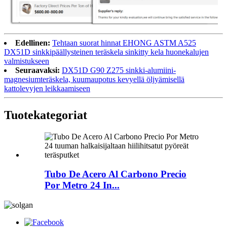
Edellinen:
Tehtaan suorat hinnat EHONG ASTM A525
DX51D sinkkipäällysteinen teräskela sinkitty kela huonekalujen
valmistukseen
Seuraavaksi:
DX51D G90 Z275 sinkki-alumiini-
magnesiumteräskela, kuumaupotus kevyellä öljyämisellä
kattolevyjen leikkaamiseen
Tuote
kategoriat
Tubo De Acero Al Carbono Precio
Por Metro 24 In...