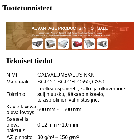
Tuotetunnisteet
Tekniset tiedot
NIMI
GALVALUME/ALUSINKKI
Materiaali
SGLCC, SGLCH, G550, G350
Teollisuuspaneelit, katto- ja ulkoverhous,
Toiminto
suljinluukku, jääkaapin kotelo,
teräsprofiilien valmistus jne.
Käytettävissä
600 mm ~ 1500 mm
oleva leveys
Saatavilla
oleva
0,12 mm ~ 1,0 mm
paksuus
AZ-pinnoite
30 g/m² ~ 150 g/m²