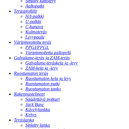
Sinkitty kattolevy
Aaltoputki
Teräsprofiilit
H/I-palkki
U-palkki
C-kanava
Kulmateräs
Levypaalu
Väripinnoitettu teräs
PPGI/PPGL
Väripinnoitettu aaltopelti
Galvalume-teräs ja ZAM-teräs
Galvalume-teräskela ja -levy
ZAM-kela ja -levy
Ruostumaton teräs
Ruostumaton kela ja levy
Ruostumaton putki
Ruostumaton tanko
Rakennustelineet
Säädettävä potkuri
Jack Base
Kävelylankku
Kehys
Teräslanka
Sinkitty lanka