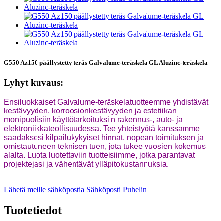
G550 Az150 päällystetty teräs Galvalume-teräskela GL Aluzinc-teräskela
Lyhyt kuvaus:
Ensiluokkaiset Galvalume-teräskelatuotteemme yhdistävät
kestävyyden, korroosionkestävyyden ja estetiikan
monipuolisiin käyttötarkoituksiin rakennus-, auto- ja
elektroniikkateollisuudessa. Tee yhteistyötä kanssamme
saadaksesi kilpailukykyiset hinnat, nopean toimituksen ja
omistautuneen teknisen tuen, jota tukee vuosien kokemus
alalta. Luota luotettaviin tuotteisiimme, jotka parantavat
projektejasi ja vähentävät ylläpitokustannuksia.
Lähetä meille sähköpostia
Sähköposti
Puhelin
Tuotetiedot