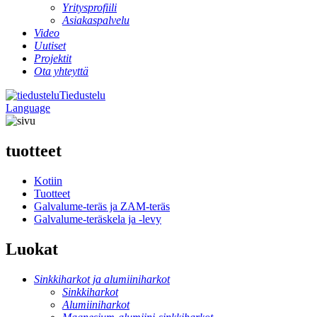
Yritysprofiili
Asiakaspalvelu
Video
Uutiset
Projektit
Ota yhteyttä
Tiedustelu
Language
tuotteet
Kotiin
Tuotteet
Galvalume-teräs ja ZAM-teräs
Galvalume-teräskela ja -levy
Luokat
Sinkkiharkot ja alumiiniharkot
Sinkkiharkot
Alumiiniharkot