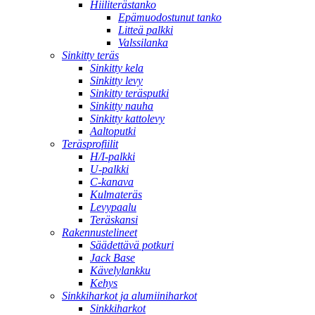
Hiiliterästanko
Epämuodostunut tanko
Litteä palkki
Valssilanka
Sinkitty teräs
Sinkitty kela
Sinkitty levy
Sinkitty teräsputki
Sinkitty nauha
Sinkitty kattolevy
Aaltoputki
Teräsprofiilit
H/I-palkki
U-palkki
C-kanava
Kulmateräs
Levypaalu
Teräskansi
Rakennustelineet
Säädettävä potkuri
Jack Base
Kävelylankku
Kehys
Sinkkiharkot ja alumiiniharkot
Sinkkiharkot