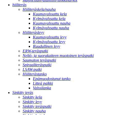
Magnesium-alumiini-sinkkiharkot
hiiliteräs
Hiiliteräskela/nauha
Kuumavalssattu kela
Kylmävalssattu kela
Kuumavalssattu nauha
Kylmävalssattu nauha
Hiiliteräslevy
Kuumavalssattu levy
Kylmävalssattu levy
Ruudullinen levy
ERW-teräsputki
Neliö- ja suorakaiteen muotoinen teräsputki
Saumaton teräsputki
Spiraaliteräsputki
LSAW-putki
Hiiliterästanko
Epämuodostunut tanko
Litteä palkki
Valssilanka
Sinkitty teräs
Sinkitty kela
Sinkitty levy
Sinkitty teräsputki
Sinkitty nauha