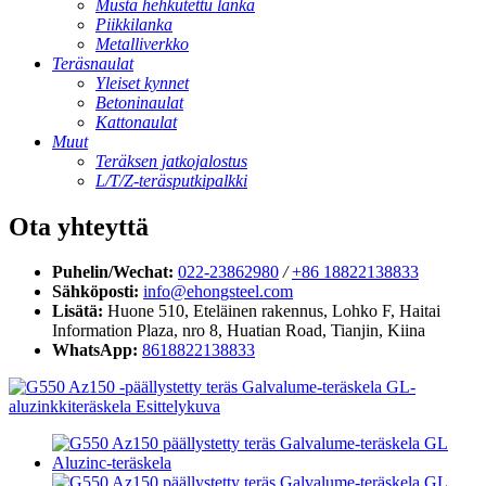
Musta hehkutettu lanka
Piikkilanka
Metalliverkko
Teräsnaulat
Yleiset kynnet
Betoninaulat
Kattonaulat
Muut
Teräksen jatkojalostus
L/T/Z-teräsputkipalkki
Ota yhteyttä
Puhelin/Wechat:
022-23862980
/
+86 18822138833
Sähköposti:
info@ehongsteel.com
Lisätä:
Huone 510, Eteläinen rakennus, Lohko F, ​​Haitai
Information Plaza, nro 8, Huatian Road, Tianjin, Kiina
WhatsApp:
8618822138833