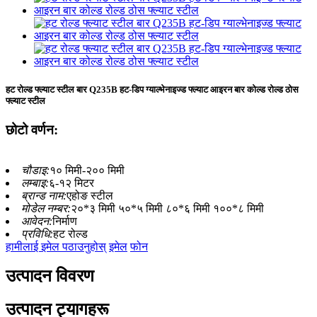
हट रोल्ड फ्ल्याट स्टील बार Q235B हट-डिप ग्याल्भेनाइज्ड फ्ल्याट आइरन बार कोल्ड रोल्ड ठोस
फ्ल्याट स्टील
छोटो वर्णन:
चौडाइ:
१० मिमी-२०० मिमी
लम्बाइ:
६-१२ मिटर
ब्रान्ड नाम:
एहोङ स्टील
मोडेल नम्बर:
२०*३ मिमी ५०*५ मिमी ८०*६ मिमी १००*८ मिमी
आवेदन:
निर्माण
प्रविधि:
हट रोल्ड
हामीलाई इमेल पठाउनुहोस्
इमेल
फोन
उत्पादन विवरण
उत्पादन ट्यागहरू