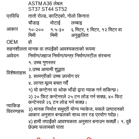
ASTM A36 लेबल
ST37 ST44 ST52
प्रविधि
तातो रोल्ड, काटिएको, गोलो किनारा
चौडाइ
मोटाई
लम्बाइ
आकार
१०-२००
१.५-३०
६ मिटर, ९ मिटर, १२ मिटर वा
मिमी
मिमी
अनुकूलित
OEM
हो
सहनशीलता
मानक वा तपाईंको आवश्यकताको रूपमा
आवेदन
निर्माण/जहाज निर्माण/यन्त्र निर्माण/स्टील संरचना
१. उच्च गुणस्तर
२.उच्च आयामी शुद्धता
विशेषताहरू
३. सामग्रीको उच्च उपयोग दर
४. लागत मूल्य बचत गर्दै
१) यो कन्टेनर वा थोक भाँडो द्वारा प्याक गर्न सकिन्छ।
२) २० फिट कन्टेनरले २५ टन लोड गर्न सक्छ, ४० फिट
कन्टेनरले २६ टन लोड गर्न सक्छ।
प्याकिङ
३) मानक निर्यात समुद्री योग्य प्याकेज, यसले उत्पादनको
विवरणहरू
आकार अनुसार बन्डलको साथ तार रड प्रयोग गर्दछ।
४) हामी तपाईंको आवश्यकता अनुसार बनाउन सक्छौं। १. दुबै
छेउमा फलामको पाता