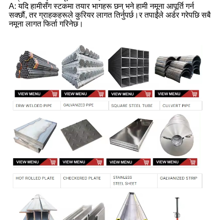
A: यदि हामीसँग स्टकमा तयार भागहरू छन् भने हामी नमूना आपूर्ति गर्न
सक्छौं, तर ग्राहकहरूले कुरियर लागत तिर्नुपर्छ।र तपाईंले अर्डर गरेपछि सबै
नमूना लागत फिर्ता गरिनेछ।