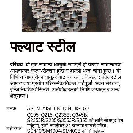
फ्ल्याट स्टील
परिचय
: यो एक सामान्य धातुको सामग्री हो जसमा सामान्यतया
आयताकार क्रस-सेक्शन हुन्छ र बाक्लो भन्दा चौडा हुन्छ। यो
विभिन्न सामग्रीका धातुहरूबाट बनाउन सकिन्छ, समतल
स्टील
सामान्यतया प्रयोग गरिन्छ
मेकानिकल पार्टपुर्जा, भवन संरचना,
इन्जिनियरिङ मेसिनरी, अटोमोबाइलको निर्माण
उत्पादन र अन्य
क्षेत्रहरू।
मानक
ASTM, AISI, EN, DIN, JIS, GB
Q195, Q215, Q235B, Q345B,
S235JR/S235/S355JR/S355 को लागि सोधपुछ पेश
गर्नुहोस्, हामी तपाईंलाई 24 घण्टामा सम्पर्क गर्नेछौं।
मार्टेरियल
SS440/SM400A/SM400B को कीवर्डहरू