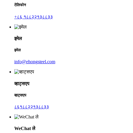
टेलिफोन
+८६ १८८२२१३८८३३
इमेल
इमेल
info@ehongsteel.com
व्हाट्सएप
व्हाट्सएप
८६१८८२२१३८८३३
WeChat ले