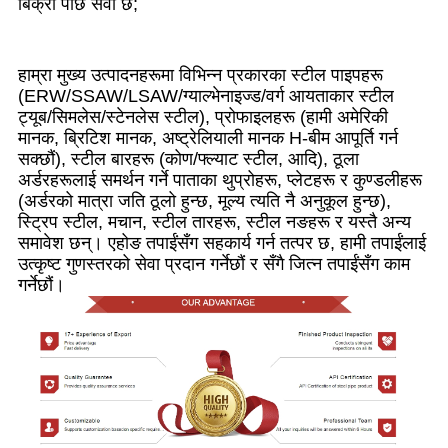
बिक्री पछि सेवा छ;
हाम्रा मुख्य उत्पादनहरूमा विभिन्न प्रकारका स्टील पाइपहरू
(ERW/SSAW/LSAW/ग्याल्भेनाइज्ड/वर्ग आयताकार स्टील
ट्यूब/सिमलेस/स्टेनलेस स्टील), प्रोफाइलहरू (हामी अमेरिकी
मानक, ब्रिटिश मानक, अष्ट्रेलियाली मानक H-बीम आपूर्ति गर्न
सक्छौं), स्टील बारहरू (कोण/फ्ल्याट स्टील, आदि), ठूला
अर्डरहरूलाई समर्थन गर्ने पाताका थुप्रोहरू, प्लेटहरू र कुण्डलीहरू
(अर्डरको मात्रा जति ठूलो हुन्छ, मूल्य त्यति नै अनुकूल हुन्छ),
स्ट्रिप स्टील, मचान, स्टील तारहरू, स्टील नङहरू र यस्तै अन्य
समावेश छन्। एहोङ तपाईंसँग सहकार्य गर्न तत्पर छ, हामी तपाईंलाई
उत्कृष्ट गुणस्तरको सेवा प्रदान गर्नेछौं र सँगै जित्न तपाईंसँग काम
गर्नेछौं।