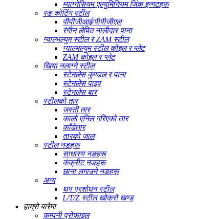
म्याग्नेसियम एल्युमिनियम जिंक इन्गटहरू
रङ कोटिंग स्टील
पीपीजीआई/पीपीजीएल
रंगीन लेपित नालीदार पाना
ग्याल्भल्युम स्टील र ZAM स्टील
ग्याल्भल्युम स्टील कोइल र प्लेट
ZAM कोइल र प्लेट
खिया नलाग्ने स्टील
स्टेनलेस कुण्डल र पाना
स्टेनलेस पाइप
स्टेनलेस बार
स्टीलको तार
जस्ती तार
कालो एनिल गरिएको तार
काँडेतार
तारको जाल
स्टील नङहरू
साधारण नङहरू
कंक्रीट नङहरू
छाना लगाउने नङहरू
अन्य
थप प्रशोधन स्टील
L/T/Z स्टील खोक्रो खण्ड
हाम्रो बारेमा
कम्पनी प्रोफाइल