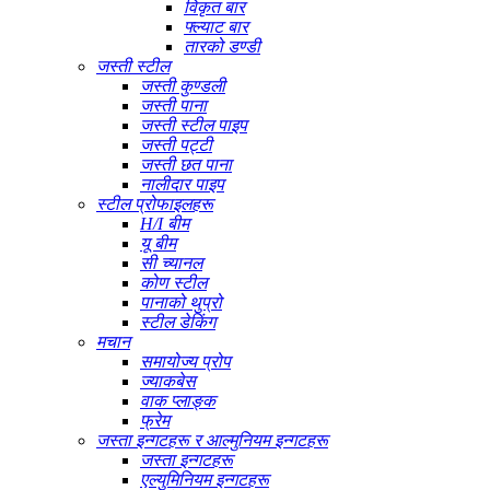
विकृत बार
फ्ल्याट बार
तारको डण्डी
जस्ती स्टील
जस्ती कुण्डली
जस्ती पाना
जस्ती स्टील पाइप
जस्ती पट्टी
जस्ती छत पाना
नालीदार पाइप
स्टील प्रोफाइलहरू
H/I बीम
यू बीम
सी च्यानल
कोण स्टील
पानाको थुप्रो
स्टील डेकिंग
मचान
समायोज्य प्रोप
ज्याकबेस
वाक प्लाङ्क
फ्रेम
जस्ता इन्गटहरू र आल्मुनियम इन्गटहरू
जस्ता इन्गटहरू
एल्युमिनियम इन्गटहरू