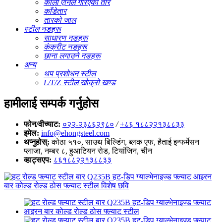
कालो एनिल गरिएको तार
काँडेतार
तारको जाल
स्टील नङहरू
साधारण नङहरू
कंक्रीट नङहरू
छाना लगाउने नङहरू
अन्य
थप प्रशोधन स्टील
L/T/Z स्टील खोक्रो खण्ड
हामीलाई सम्पर्क गर्नुहोस
फोन/वीच्याट:
०२२-२३८६२९८०
/
+८६ १८८२२१३८८३३
इमेल:
info@ehongsteel.com
थप्नुहोस्:
कोठा ५१०, साउथ बिल्डिंग, ब्लक एफ, हैताई इन्फर्मेसन
प्लाजा, नम्बर ८, हुआटियन रोड, टियांजिन, चीन
व्हाट्सएप:
८६१८८२२१३८८३३