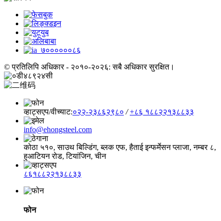
© प्रतिलिपि अधिकार - २०१०-२०२६: सबै अधिकार सुरक्षित।
व्हाट्सएप/वीच्याट:
०२२-२३८६२९८०
/
+८६ १८८२२१३८८३३
info@ehongsteel.com
कोठा ५१०, साउथ बिल्डिंग, ब्लक एफ, हैताई इन्फर्मेसन प्लाजा, नम्बर ८,
हुआटियन रोड, टियांजिन, चीन
८६१८८२२१३८८३३
फोन