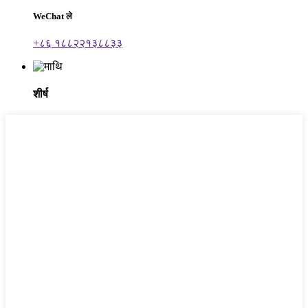
WeChat ले
+८६ १८८२२१३८८३३
शीर्ष