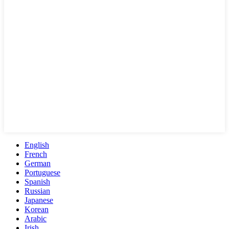
English
French
German
Portuguese
Spanish
Russian
Japanese
Korean
Arabic
Irish