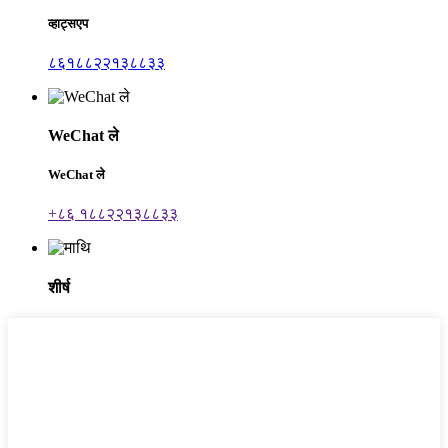
व्हाट्सएप
८६१८८२२१३८८३३
WeChat ले
WeChat ले
+८६ १८८२२१३८८३३
शीर्ष