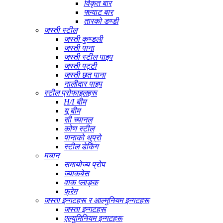
विकृत बार
फ्ल्याट बार
तारको डण्डी
जस्ती स्टील
जस्ती कुण्डली
जस्ती पाना
जस्ती स्टील पाइप
जस्ती पट्टी
जस्ती छत पाना
नालीदार पाइप
स्टील प्रोफाइलहरू
H/I बीम
यू बीम
सी च्यानल
कोण स्टील
पानाको थुप्रो
स्टील डेकिंग
मचान
समायोज्य प्रोप
ज्याकबेस
वाक प्लाङ्क
फ्रेम
जस्ता इन्गटहरू र आल्मुनियम इन्गटहरू
जस्ता इन्गटहरू
एल्युमिनियम इन्गटहरू