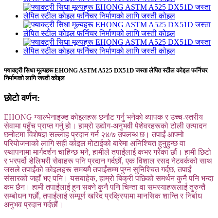
फ्याक्ट्री सिधा मूल्यहरू EHONG ASTM A525 DX51D जस्ता लेपित स्टील कोइल फर्निचर
निर्माणको लागि जस्ती कोइल
छोटो वर्णन:
EHONG ग्याल्भेनाइज्ड कोइलहरू छनौट गर्नु भनेको व्यापक र उच्च-स्तरीय
सेवामा पहुँच प्राप्त गर्नु हो। हाम्रो उद्योग-अनुभवी पेशेवरहरूको टोली उत्पादन
छनोटमा विशेषज्ञ सल्लाह प्रदान गर्न २४/७ उपलब्ध छ। तपाईं आफ्नो
परियोजनाको लागि सही कोइल मोटाईको बारेमा अनिश्चित हुनुहुन्छ वा
स्थापनामा मार्गदर्शन चाहिन्छ भने, हामीले तपाईंलाई कभर गरेका छौं। हामी छिटो
र भरपर्दो डेलिभरी सेवाहरू पनि प्रदान गर्दछौं, एक विशाल रसद नेटवर्कको साथ
जसले तपाईंको कोइलहरू समयमै तपाईंसम्म पुग्न सुनिश्चित गर्दछ, तपाईं
संसारको जहाँ भए पनि। यसबाहेक, हाम्रो बिक्री पछिको समर्थन कुनै पनि भन्दा
कम छैन। हामी तपाईंलाई हुन सक्ने कुनै पनि चिन्ता वा समस्याहरूलाई तुरुन्तै
सम्बोधन गर्छौं, तपाईंलाई सम्पूर्ण खरिद प्रक्रियामा मानसिक शान्ति र निर्बाध
अनुभव प्रदान गर्दछौं।