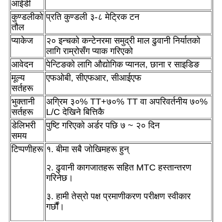
आईडी
कुण्डलीको
प्रति कुण्डली ३-८ मेट्रिक टन
तौल
प्याकेज
२० इन्चको कन्टेनरमा समुद्री माल ढुवानी निर्यातको
लागि राम्रोसँग प्याक गरिएको
आवेदन
पेन्टिङको लागि औद्योगिक प्यानल, छाना र साइडिङ
मूल्य
एफओबी, सीएफआर, सीआईएफ
सर्तहरू
भुक्तानी
अग्रिम ३०% TT+७०% TT वा अपरिवर्तनीय ७०%
सर्तहरू
L/C देखिने बित्तिकै
डेलिभरी
पुष्टि गरिएको अर्डर पछि ७ ~ २० दिन
समय
टिप्पणीहरू
१. बीमा सबै जोखिमहरू हुन्
२. ढुवानी कागजातहरू सहित MTC हस्तान्तरण
गरिनेछ।
३. हामी तेस्रो पक्ष प्रमाणीकरण परीक्षण स्वीकार
गर्छौं।