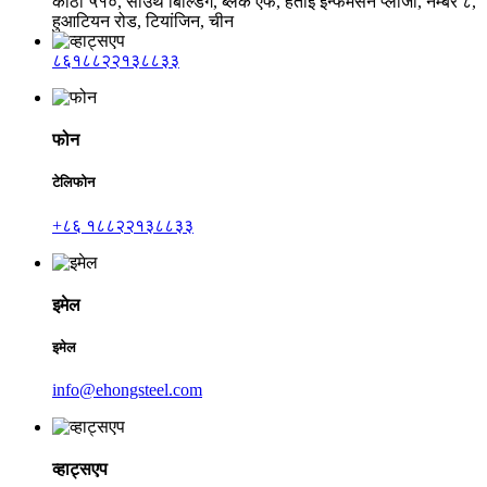
कोठा ५१०, साउथ बिल्डिंग, ब्लक एफ, हैताई इन्फर्मेसन प्लाजा, नम्बर ८,
हुआटियन रोड, टियांजिन, चीन
८६१८८२२१३८८३३
फोन
टेलिफोन
+८६ १८८२२१३८८३३
इमेल
इमेल
info@ehongsteel.com
व्हाट्सएप