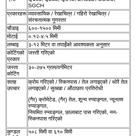
SGCH
प्रकारहरू
व्यावसायिक / रेखाचित्र / गहिरो रेखाचित्र /
संरचनात्मक गुणस्तर
चौडाइ
६००-१५०० मिमी
मोटाई
०.१२-४.५ मिमी
लम्बाइ
३-१२ मिटर वा तपाईंको आवश्यकता अनुसार
कोटिंगको
जस्ती गरिएको
प्रकार
जस्ता
३०-२७५ ग्राम/वर्गमिटर
कोटिंग
सतह
क्रोम गरिएको / स्किनपास / तेल लगाइएको / थोरै तेल
उपचार
लगाइएको / सुख्खा / औंठाछाप प्रतिरोधी
(गैर) क्रोमेटेड, (गैर) तेल, शून्य स्प्याङ्गल, न्यूनतम
स्प्याङ्गल,
नियमित स्प्याङ्गल, छालाबाट पास गरिएको, नन-
स्किनपास गरिएको
कुण्डल
५०८ मिमी वा ६१० मिमी