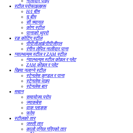
नालीदार पाइप
स्टील प्रोफाइलहरू
H/I बीम
यू बीम
सी च्यानल
कोण स्टील
पानाको थुप्रो
रङ कोटिंग स्टील
पीपीजीआई/पीपीजीएल
रंगीन लेपित नालीदार पाना
ग्याल्भल्युम स्टील र ZAM स्टील
ग्याल्भल्युम स्टील कोइल र प्लेट
ZAM कोइल र प्लेट
खिया नलाग्ने स्टील
स्टेनलेस कुण्डल र पाना
स्टेनलेस पाइप
स्टेनलेस बार
मचान
समायोज्य प्रोप
ज्याकबेस
वाक प्लाङ्क
फ्रेम
स्टीलको तार
जस्ती तार
कालो एनिल गरिएको तार