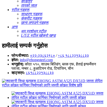
काँडेतार
तारको जाल
स्टील नङहरू
साधारण नङहरू
कंक्रीट नङहरू
छाना लगाउने नङहरू
अन्य
थप प्रशोधन स्टील
L/T/Z स्टील खोक्रो खण्ड
हामीलाई सम्पर्क गर्नुहोस
फोन/वीच्याट:
०२२-२३८६२९८०
/
+८६ १८८२२१३८८३३
इमेल:
info@ehongsteel.com
थप्नुहोस्:
कोठा ५१०, साउथ बिल्डिंग, ब्लक एफ, हैताई इन्फर्मेसन
प्लाजा, नम्बर ८, हुआटियन रोड, टियांजिन, चीन
व्हाट्सएप:
८६१८८२२१३८८३३