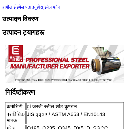
हामीलाई इमेल पठाउनुहोस्
इमेल
फोन
उत्पादन विवरण
उत्पादन ट्यागहरू
निर्दिष्टीकरण
कमोडिटी
gi जस्ती स्टील शीट कुण्डल
प्राविधिक
JIS ३३०२ / ASTM A653 / EN10143
मानक
ग्रेड
Q195, Q235, Q345, DX51D, SGCC,