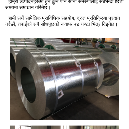
· हाम्रा उत्पादनहरूमा हुने कुनै पनि सानो समस्यालाई सबैभन्दा छिटो
समयमा समाधान गरिनेछ।
· हामी सधैं सापेक्षिक प्राविधिक सहयोग, द्रुत प्रतिक्रिया प्रदान
गर्दछौं, तपाईंको सबै सोधपुछको जवाफ २४ घण्टा भित्र दिइनेछ।