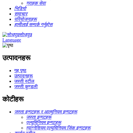
ग्राहक सेवा
भिडियो
समाचार
परियोजनाहरू
हामीलाई सम्पर्क गर्नुहोस
सोधपुछ
Language
उत्पादनहरू
गृह पृष्ठ
उत्पादनहरू
जस्ती स्टील
जस्ती कुण्डली
कोटीहरू
जस्ता इन्गटहरू र आल्मुनियम इन्गटहरू
जस्ता इन्गटहरू
एल्युमिनियम इन्गटहरू
म्याग्नेसियम एल्युमिनियम जिंक इन्गटहरू