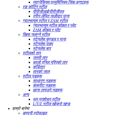
म्याग्नेसियम एल्युमिनियम जिंक इन्गटहरू
रङ कोटिंग स्टील
पीपीजीआई/पीपीजीएल
रंगीन लेपित नालीदार पाना
ग्याल्भल्युम स्टील र ZAM स्टील
ग्याल्भल्युम स्टील कोइल र प्लेट
ZAM कोइल र प्लेट
खिया नलाग्ने स्टील
स्टेनलेस कुण्डल र पाना
स्टेनलेस पाइप
स्टेनलेस बार
स्टीलको तार
जस्ती तार
कालो एनिल गरिएको तार
काँडेतार
तारको जाल
स्टील नङहरू
साधारण नङहरू
कंक्रीट नङहरू
छाना लगाउने नङहरू
अन्य
थप प्रशोधन स्टील
L/T/Z स्टील खोक्रो खण्ड
हाम्रो बारेमा
कम्पनी प्रोफाइल