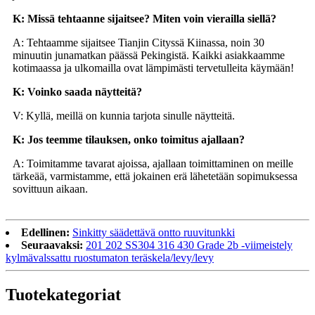
K: Missä tehtaanne sijaitsee? Miten voin vierailla siellä?
A: Tehtaamme sijaitsee Tianjin Cityssä Kiinassa, noin 30
minuutin junamatkan päässä Pekingistä. Kaikki asiakkaamme
kotimaassa ja ulkomailla ovat lämpimästi tervetulleita käymään!
K: Voinko saada näytteitä?
V: Kyllä, meillä on kunnia tarjota sinulle näytteitä.
K: Jos teemme tilauksen, onko toimitus ajallaan?
A: Toimitamme tavarat ajoissa, ajallaan toimittaminen on meille
tärkeää, varmistamme, että jokainen erä lähetetään sopimuksessa
sovittuun aikaan.
Edellinen:
Sinkitty säädettävä ontto ruuvitunkki
Seuraavaksi:
201 202 SS304 316 430 Grade 2b -viimeistely
kylmävalssattu ruostumaton teräskela/levy/levy
Tuote
kategoriat