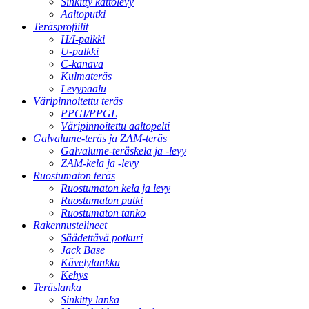
Sinkitty kattolevy
Aaltoputki
Teräsprofiilit
H/I-palkki
U-palkki
C-kanava
Kulmateräs
Levypaalu
Väripinnoitettu teräs
PPGI/PPGL
Väripinnoitettu aaltopelti
Galvalume-teräs ja ZAM-teräs
Galvalume-teräskela ja -levy
ZAM-kela ja -levy
Ruostumaton teräs
Ruostumaton kela ja levy
Ruostumaton putki
Ruostumaton tanko
Rakennustelineet
Säädettävä potkuri
Jack Base
Kävelylankku
Kehys
Teräslanka
Sinkitty lanka