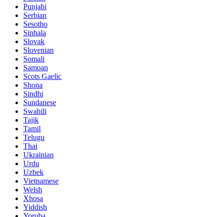
Punjabi
Serbian
Sesotho
Sinhala
Slovak
Slovenian
Somali
Samoan
Scots Gaelic
Shona
Sindhi
Sundanese
Swahili
Tajik
Tamil
Telugu
Thai
Ukrainian
Urdu
Uzbek
Vietnamese
Welsh
Xhosa
Yiddish
Yoruba