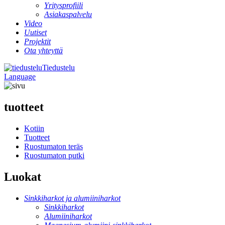
Yritysprofiili
Asiakaspalvelu
Video
Uutiset
Projektit
Ota yhteyttä
Tiedustelu
Language
tuotteet
Kotiin
Tuotteet
Ruostumaton teräs
Ruostumaton putki
Luokat
Sinkkiharkot ja alumiiniharkot
Sinkkiharkot
Alumiiniharkot