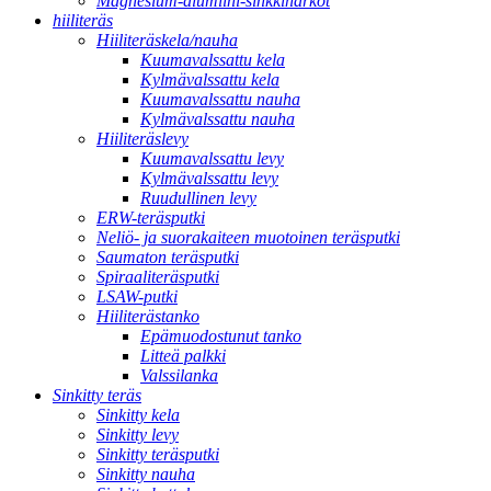
Magnesium-alumiini-sinkkiharkot
hiiliteräs
Hiiliteräskela/nauha
Kuumavalssattu kela
Kylmävalssattu kela
Kuumavalssattu nauha
Kylmävalssattu nauha
Hiiliteräslevy
Kuumavalssattu levy
Kylmävalssattu levy
Ruudullinen levy
ERW-teräsputki
Neliö- ja suorakaiteen muotoinen teräsputki
Saumaton teräsputki
Spiraaliteräsputki
LSAW-putki
Hiiliterästanko
Epämuodostunut tanko
Litteä palkki
Valssilanka
Sinkitty teräs
Sinkitty kela
Sinkitty levy
Sinkitty teräsputki
Sinkitty nauha