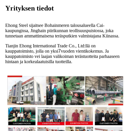
Yrityksen tiedot
Ehong Steel sijaitsee Bohainmeren talousalueella Cai-
kaupungissa, Jinghain piirikunnan teollisuuspuistossa, joka
tunnetaan ammattimaisena teräsputkien valmistajana Kiinassa.
Tianjin Ehong International Trade Co., Ltd:llä on
kauppatoimisto, jolla on yksi
7
vuoden vientikokemus. Ja
kauppatoimisto vei laajan valikoiman terästuotteita parhaaseen
hintaan ja korkealaatuisilla tuotteilla.