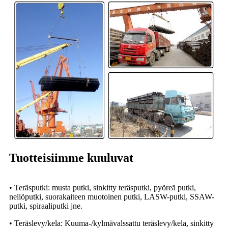
Tuotteisiimme kuuluvat
• Teräsputki: musta putki, sinkitty teräsputki, pyöreä putki,
neliöputki, suorakaiteen muotoinen putki, LASW-putki, SSAW-
putki, spiraaliputki jne.
• Teräslevy/kela: Kuuma-/kylmävalssattu teräslevy/kela, sinkitty