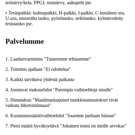
teräslevy/kela, PPGI, ruutulevy, aaltopelti jne.
• Teräspalkki: kulmapalkki, H-palkki, I-palkki, C-huulinen ura,
U-ura, muotoiltu tanko, pyörötanko, neliötanko, kylmävedetty
terästanko jne.
Palvelumme
1. Laadunvarmistus "Tunnemme tehtaamme"
2. Toimitus ajallaan "Ei odottelua"
3. Kaikki tarvittava yhdestä paikasta
4. Joustavat maksuehdot "Parempia vaihtoehtoja sinulle"
5. Hintatakuu "Maailmanlaajuiset markkinamuutokset eivät
vaikuta liiketoimintaasi"
6. Kustannussäästövaihtoehdot "Saamme parhaan hinnan"
7. Pieni määrä hyväksyttävä "Jokainen tonni on meille arvokas"