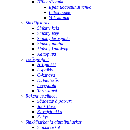
Hiiliterästanko
Epämuodostunut tanko
Litteä palkki
Valssilanka
Sinkitty teräs
Sinkitty kela
Sinkitty levy
Sinkitty teräsputki
Sinkitty nauha
Sinkitty kattolevy
Aaltoputki
Teräsprofiilit
H/I-palkki
U-palkki
C-kanava
Kulmateräs
Levypaalu
Teräskansi
Rakennustelineet
Säädettävä potkuri
Jack Base
Kävelylankku
Kehys
Sinkkiharkot ja alumiiniharkot
Sinkkiharkot