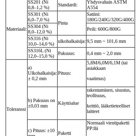
SS201 (Ni
Yhdysvaltain ASTM
Standardi:
0,8–1,2 %)
A554
SS301 (Ni
Satiini:
6,0–7,0 %)
180G/240G/320G/400G
Pinta
SS304 (Ni
Materiaali:
Peili: 600G/800G
8,0–12,0 %)
SS316 (Ni
ulkohalkaisija:
9,5 mm ~ 101,6 mm
10,0–14,0 %)
SS316L (Ni
Paksuus:
0,4 mm ~ 2,0 mm
12,0–15,0 %)
5,8M/6,0M/6,1M (tai
a)
asiakkaan
Ulkohalkaisija:
Pituus:
± 0,2 mm
vaatimus)
rakentaminen, sisustus,
teollisuus,
b) Paksuus on
Käyttöalue
±0,03 mm
keittiö, lääketieteelliset
Toleranssi
laitteet
Normaali vientipaketti
PP:llä
c) Pituus: ±10
Paketti
mm