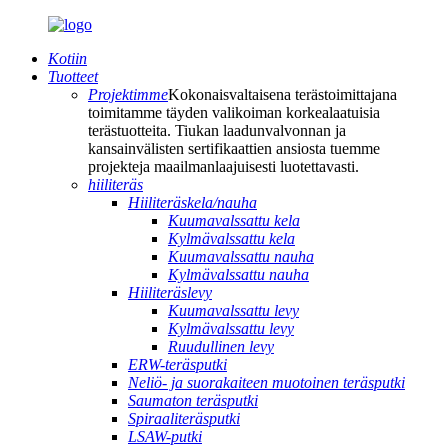
Kotiin
Tuotteet
Projektimme
Kokonaisvaltaisena terästoimittajana
toimitamme täyden valikoiman korkealaatuisia
terästuotteita. Tiukan laadunvalvonnan ja
kansainvälisten sertifikaattien ansiosta tuemme
projekteja maailmanlaajuisesti luotettavasti.
hiiliteräs
Hiiliteräskela/nauha
Kuumavalssattu kela
Kylmävalssattu kela
Kuumavalssattu nauha
Kylmävalssattu nauha
Hiiliteräslevy
Kuumavalssattu levy
Kylmävalssattu levy
Ruudullinen levy
ERW-teräsputki
Neliö- ja suorakaiteen muotoinen teräsputki
Saumaton teräsputki
Spiraaliteräsputki
LSAW-putki