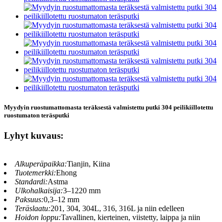
Myydyin ruostumattomasta teräksestä valmistettu putki 304 peilikiillotettu
ruostumaton teräsputki
Lyhyt kuvaus:
Alkuperäpaikka:
Tianjin, Kiina
Tuotemerkki:
Ehong
Standardi:
Astma
Ulkohalkaisija:
3–1220 mm
Paksuus:
0,3–12 mm
Teräslaatu:
201, 304, 304L, 316, 316L ja niin edelleen
Hoidon loppu:
Tavallinen, kierteinen, viistetty, laippa ja niin