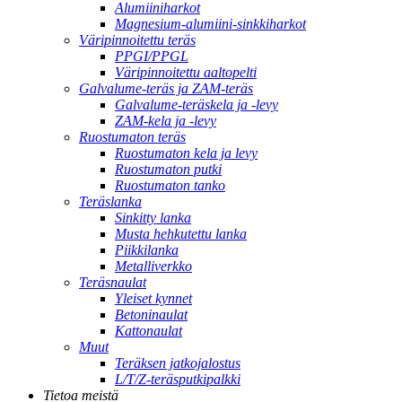
Alumiiniharkot
Magnesium-alumiini-sinkkiharkot
Väripinnoitettu teräs
PPGI/PPGL
Väripinnoitettu aaltopelti
Galvalume-teräs ja ZAM-teräs
Galvalume-teräskela ja -levy
ZAM-kela ja -levy
Ruostumaton teräs
Ruostumaton kela ja levy
Ruostumaton putki
Ruostumaton tanko
Teräslanka
Sinkitty lanka
Musta hehkutettu lanka
Piikkilanka
Metalliverkko
Teräsnaulat
Yleiset kynnet
Betoninaulat
Kattonaulat
Muut
Teräksen jatkojalostus
L/T/Z-teräsputkipalkki
Tietoa meistä