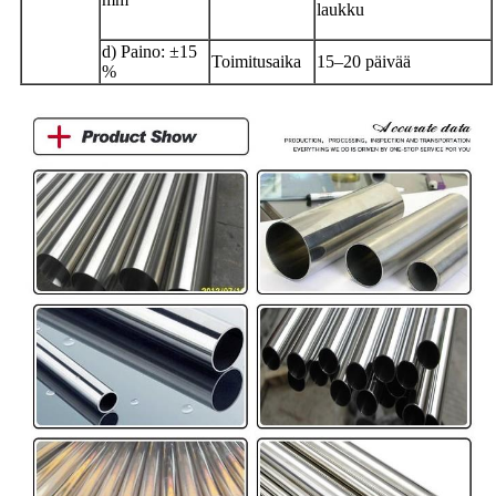
laukku
d) Paino: ±15
Toimitusaika
15–20 päivää
%