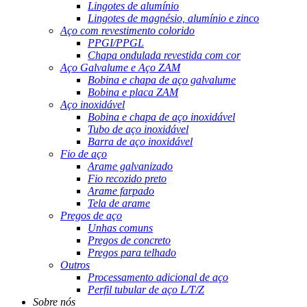
Lingotes de alumínio
Lingotes de magnésio, alumínio e zinco
Aço com revestimento colorido
PPGI/PPGL
Chapa ondulada revestida com cor
Aço Galvalume e Aço ZAM
Bobina e chapa de aço galvalume
Bobina e placa ZAM
Aço inoxidável
Bobina e chapa de aço inoxidável
Tubo de aço inoxidável
Barra de aço inoxidável
Fio de aço
Arame galvanizado
Fio recozido preto
Arame farpado
Tela de arame
Pregos de aço
Unhas comuns
Pregos de concreto
Pregos para telhado
Outros
Processamento adicional de aço
Perfil tubular de aço L/T/Z
Sobre nós