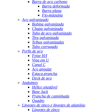
Barra de aço carbono
Barra deformada
Barra plana
Fio-máquina
Aço galvanizado
Bobina galvanizada
Chapa galvanizada
Tubo de aço galvanizado
Tira galvanizada
Telhas galvanizadas
Tubo corrugado
Perfis de aço
Feixe H/I
Viga em U
Canal C
Aço angular
Estaca-prancha
Deck de aço
Andaimes
Hélice ajustável
Base Jack
Prancha de caminhada
Quadro
Lingotes de zinco e lingotes de alumínio
Lingotes de zinco