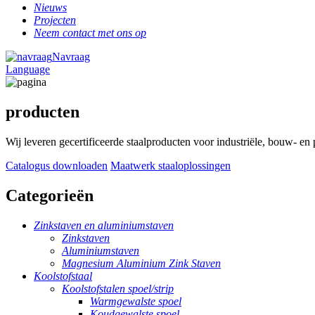
Nieuws
Projecten
Neem contact met ons op
Navraag
Language
producten
Wij leveren gecertificeerde staalproducten voor industriële, bouw- en
Catalogus downloaden
Maatwerk staaloplossingen
Categorieën
Zinkstaven en aluminiumstaven
Zinkstaven
Aluminiumstaven
Magnesium Aluminium Zink Staven
Koolstofstaal
Koolstofstalen spoel/strip
Warmgewalste spoel
Koudgewalste spoel