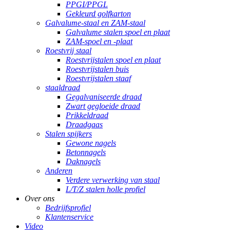
PPGI/PPGL
Gekleurd golfkarton
Galvalume-staal en ZAM-staal
Galvalume stalen spoel en plaat
ZAM-spoel en -plaat
Roestvrij staal
Roestvrijstalen spoel en plaat
Roestvrijstalen buis
Roestvrijstalen staaf
staaldraad
Gegalvaniseerde draad
Zwart gegloeide draad
Prikkeldraad
Draadgaas
Stalen spijkers
Gewone nagels
Betonnagels
Daknagels
Anderen
Verdere verwerking van staal
L/T/Z stalen holle profiel
Over ons
Bedrijfsprofiel
Klantenservice
Video