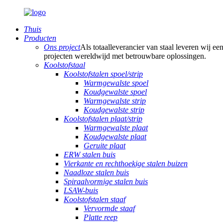
Thuis
Producten
Ons project
Als totaalleverancier van staal leveren wij e
projecten wereldwijd met betrouwbare oplossingen.
Koolstofstaal
Koolstofstalen spoel/strip
Warmgewalste spoel
Koudgewalste spoel
Warmgewalste strip
Koudgewalste strip
Koolstofstalen plaat/strip
Warmgewalste plaat
Koudgewalste plaat
Geruite plaat
ERW stalen buis
Vierkante en rechthoekige stalen buizen
Naadloze stalen buis
Spiraalvormige stalen buis
LSAW-buis
Koolstofstalen staaf
Vervormde staaf
Platte reep