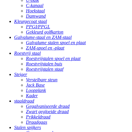
U-balk
C-kanaal
Hoekstaal
Damwand
Kleurgecoat staal
PPGI/PPGL
Gekleurd golfkarton
Galvalume-staal en ZAM-staal
Galvalume stalen spoel en plaat
ZAM-spoel en -plaat
Roestvrij staal
Roestvrijstalen spoel en plaat
Roestvrijstalen buis
Roestvrijstalen staaf
Steiger
Verstelbare steun
Jack Base
Loopplank
Kader
staaldraad
Gegalvaniseerde draad
Zwart gegloeide draad
Prikkeldraad
Draadgaas
Stalen spijkers