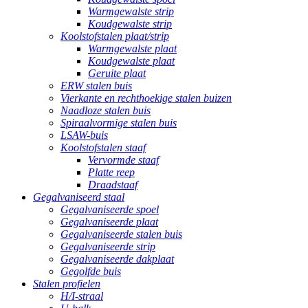
Warmgewalste strip
Koudgewalste strip
Koolstofstalen plaat/strip
Warmgewalste plaat
Koudgewalste plaat
Geruite plaat
ERW stalen buis
Vierkante en rechthoekige stalen buizen
Naadloze stalen buis
Spiraalvormige stalen buis
LSAW-buis
Koolstofstalen staaf
Vervormde staaf
Platte reep
Draadstaaf
Gegalvaniseerd staal
Gegalvaniseerde spoel
Gegalvaniseerde plaat
Gegalvaniseerde stalen buis
Gegalvaniseerde strip
Gegalvaniseerde dakplaat
Gegolfde buis
Stalen profielen
H/I-straal