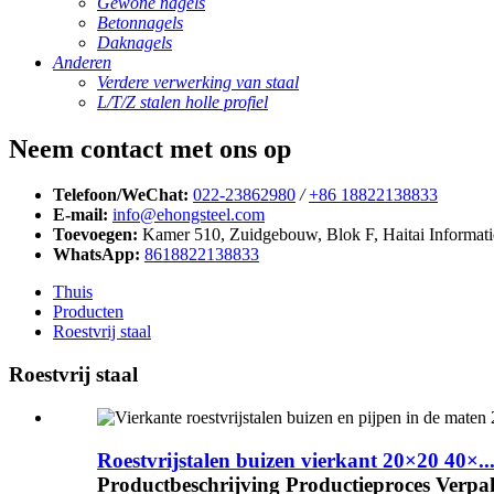
Gewone nagels
Betonnagels
Daknagels
Anderen
Verdere verwerking van staal
L/T/Z stalen holle profiel
Neem contact met ons op
Telefoon/WeChat:
022-23862980
/
+86 18822138833
E-mail:
info@ehongsteel.com
Toevoegen:
Kamer 510, Zuidgebouw, Blok F, Haitai Informatie
WhatsApp:
8618822138833
Thuis
Producten
Roestvrij staal
Roestvrij staal
Roestvrijstalen buizen vierkant 20×20 40×..
Productbeschrijving Productieproces Verpa