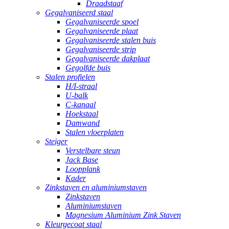
Draadstaaf
Gegalvaniseerd staal
Gegalvaniseerde spoel
Gegalvaniseerde plaat
Gegalvaniseerde stalen buis
Gegalvaniseerde strip
Gegalvaniseerde dakplaat
Gegolfde buis
Stalen profielen
H/I-straal
U-balk
C-kanaal
Hoekstaal
Damwand
Stalen vloerplaten
Steiger
Verstelbare steun
Jack Base
Loopplank
Kader
Zinkstaven en aluminiumstaven
Zinkstaven
Aluminiumstaven
Magnesium Aluminium Zink Staven
Kleurgecoat staal